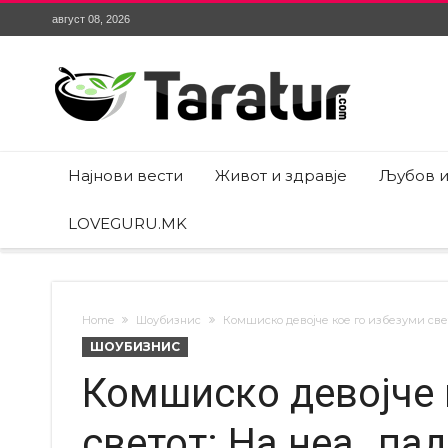
август 08, 2026
Најнови вести
Живот и здравје
Љубов и
LOVEGURU.MK
Home
Шоубизнис
Комшиско девојче кое го избезуми све
ШОУБИЗНИС
Комшиско девојче 
светот: На неа „па