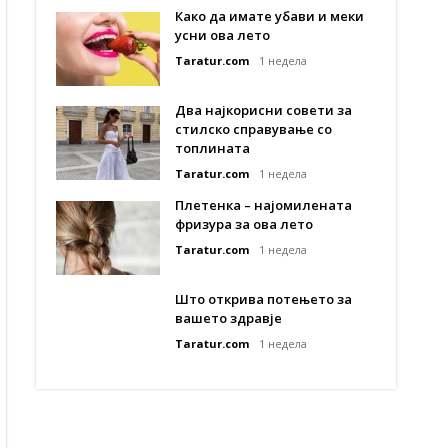
Како да имате убави и меки
усни ова лето
Taratur.com
1 недела
Два најкорисни совети за
стилско справување со
топлината
Taratur.com
1 недела
Плетенка – најомилената
фризура за ова лето
Taratur.com
1 недела
Што открива потењето за
вашето здравје
Taratur.com
1 недела