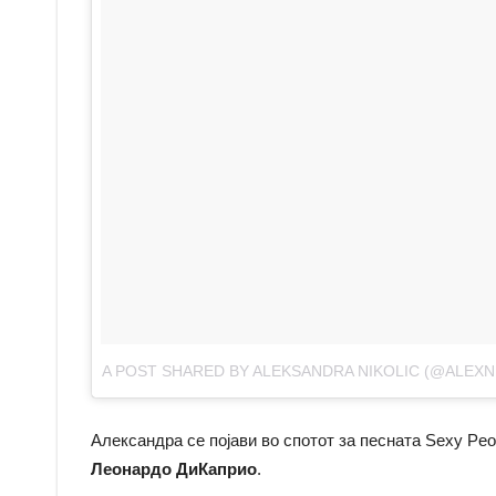
A POST SHARED BY ALEKSANDRA NIKOLIC (@ALEXN
Александра се појави во спотот за песната Sexy Pe
Леонардо ДиКаприо
.