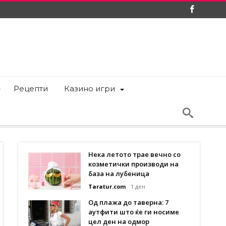
Рецепти
Казино игри
Нека летото трае вечно со
козметички производи на
база на лубеница
Taratur.com
1 ден
Од плажа до таверна: 7
аутфити што ќе ги носиме
цел ден на одмор