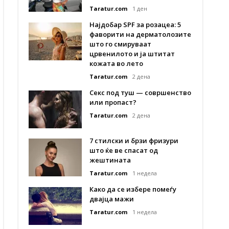
Taratur.com
1 ден
Најдобар SPF за розацеа: 5
фаворити на дерматолозите
што го смируваат
црвенилото и ја штитат
кожата во лето
Taratur.com
2 дена
Секс под туш — совршенство
или пропаст?
Taratur.com
2 дена
7 стилски и брзи фризури
што ќе ве спасат од
жештината
Taratur.com
1 недела
Како да се избере помеѓу
двајца мажи
Taratur.com
1 недела