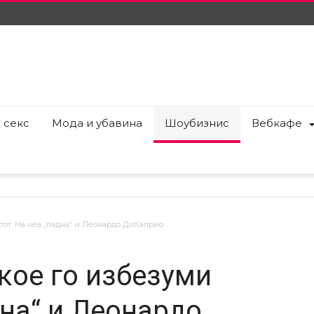
 секс
Мода и убавина
Шоубизнис
Вебкафе
тот: На неа „падна“ и Леонардо ДиКаприо
кое го избезуми
дна“ и Леонардо