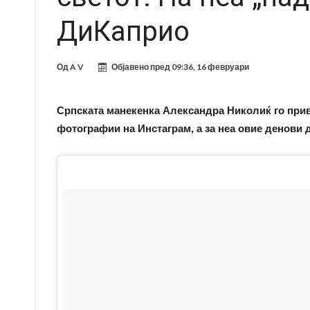
ДиКаприо
Од
A V
Објавено пред
09:36, 16 февруари
Српската манекенка Александра Николиќ го прив
фотографии на Инстаграм, а за неа овие денови 