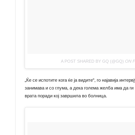
A POST SHARED BY GQ (@GQ)
ON
F
„Ќе се испотите кога ќе ја видите“, го најавија интерв
занимава и со глума, а дека голема желба има да ги
врата поради кој завршила во болница.