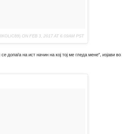
IKOLIC89)
ON
FEB 3, 2017 AT 6:09AM PST
се допаѓа на ист начин на кој тој ме гледа мене“, изјави во