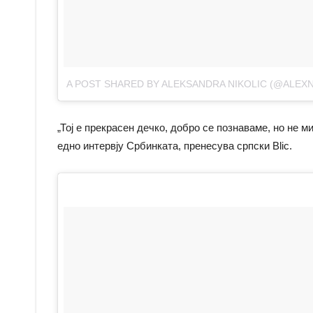
A POST SHARED BY ALEKSANDRA NIKOLIC (@ALEXN
„Тој е прекрасен дечко, добро се познаваме, но не ми 
едно интервју Србинката, пренесува српски Blic.