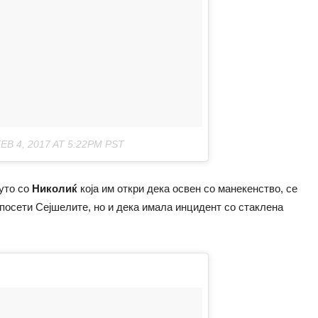
EB 4, 2017 AT 5:22PM PST
јуто со
Николиќ
која им откри дека освен со манекенство, се
 посети Сејшелите, но и дека имала инцидент со стаклена