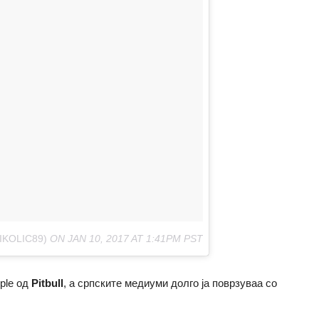
IKOLIC89)
ON
JAN 10, 2017 AT 1:41PM PST
ople од
Pitbull
, а српските медиуми долго ја поврзуваа со