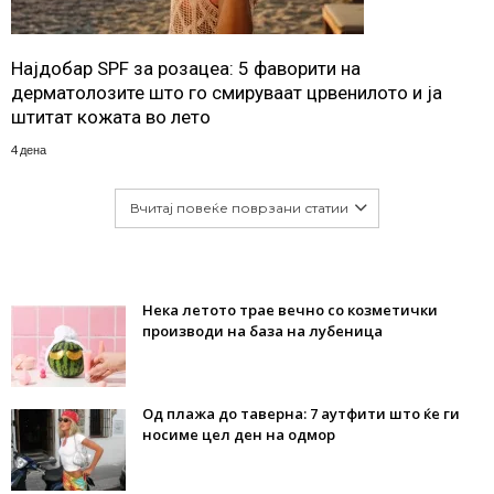
Најдобар SPF за розацеа: 5 фаворити на
дерматолозите што го смируваат црвенилото и ја
штитат кожата во лето
4 дена
Вчитај повеќе поврзани статии
Нека летото трае вечно со козметички
производи на база на лубеница
Од плажа до таверна: 7 аутфити што ќе ги
носиме цел ден на одмор