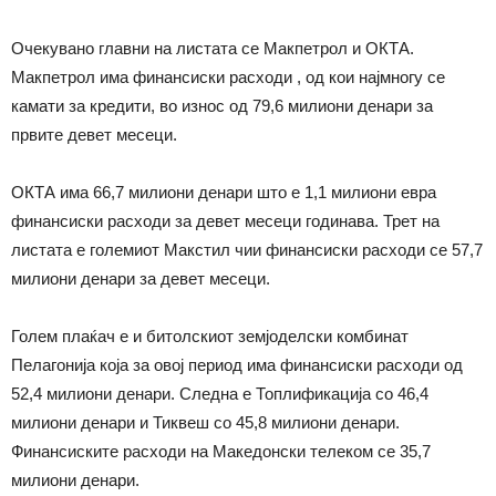
Очекувано главни на листата се Макпетрол и ОКТА.
Макпетрол има финансиски расходи , од кои најмногу се
камати за кредити, во износ од 79,6 милиони денари за
првите девет месеци.
ОКТА има 66,7 милиони денари што е 1,1 милиони евра
финансиски расходи за девет месеци годинава. Трет на
листата е големиот Макстил чии финансиски расходи се 57,7
милиони денари за девет месеци.
Голем плаќач е и битолскиот земјоделски комбинат
Пелагонија која за овој период има финансиски расходи од
52,4 милиони денари. Следна е Топлификација со 46,4
милиони денари и Тиквеш со 45,8 милиони денари.
Финансиските расходи на Македонски телеком се 35,7
милиони денари.