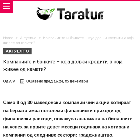
Home
Актуелно
Компаниите и банките – која должи кредити, а која
живее од камати?
АКТУЕЛНО
Компаниите и банките – која должи кредити, а која
живее од камати?
Од
A V
Објавено пред
16:24, 05 декември
Само 8 од 30 македонски компании чии акции котираат
на берзата имаа поголеми финансиски приходи од
финансиски расходи, покажува анализата на билансите
на успех за првите девет месеци годинава на котирани
компании од следниве сектори: градежништво,