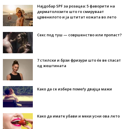
Најдобар SPF за розацеа: 5 фаворити на
дерматолозите што го смируваат
црвенилото и ја штитат кожата во лето
Секс под туш — совршенство или пропаст?
7 стилски и брзи фризури што ќе ве спасат
од жештината
Како да се избере помеѓу двајца мажи
Како да имате убави и меки усни ова лето