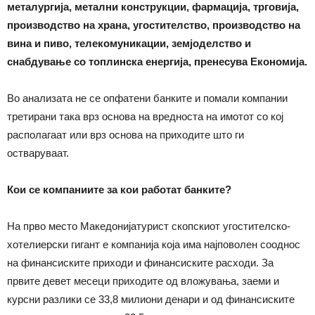
металургија, метални конструкции, фармација, трговија,
производство на храна, угостителство, производство на
вина и пиво, телекомуникации, земјоделство и
снабдување со топлинска енергија, пренесува Економија.
Во анализата не се опфатени банките и помали компании
третирани така врз основа на вредноста на имотот со кој
располагаат или врз основа на приходите што ги
остваруваат.
Кои се компаниите за кои работат банките?
На прво место Македонијатурист скопскиот угостителско-
хотелиерски гигант е компанија која има најповолен сооднос
на финансиските приходи и финансиските расходи. За
првите девет месеци приходите од вложувања, заеми и
курсни разлики се 33,8 милиони денари и од финансиските