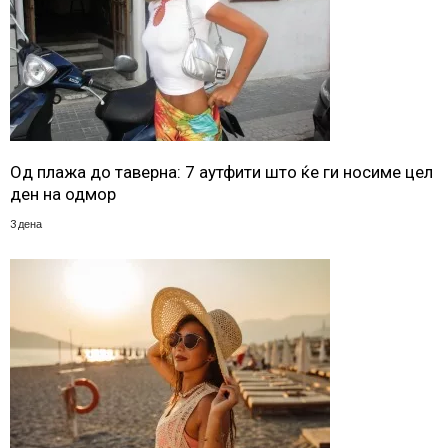
Од плажа до таверна: 7 аутфити што ќе ги носиме цел
ден на одмор
3 дена