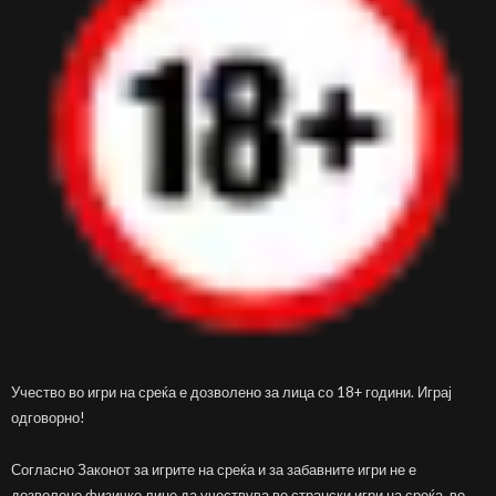
Учество во игри на среќа е дозволено за лица со 18+ години. Играј
одговорно!
Согласно Законот за игрите на среќа и за забавните игри не е
дозволено физичко лице да учествува во странски игри на среќа, во