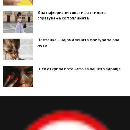
Два најкорисни совети за стилско
справување со топлината
Плетенка – најомилената фризура за ова
лето
Што открива потењето за вашето здравје