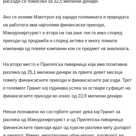
расходи се повисоки за 32,5 милиони денари.
Ако се изземе Макптрол кој заради големината и природата
на работата има најголеми финансиски приходи,
Македонијатурист е втора на таа ранг листа иако според
приходи од продажба и според актива е многу помала
компанија од повеќе компании кои се предмет на анализата.
На второ место е Прилепска пиварница која има позитивна
разлика од 25,1 милиони денари за првите девет месеци
помеѓу финансиските приходи и финансиските расходи. Трет
е големиот Гранит кој годинава успеа за оствари суфицит на
финансиските приходи во износ од 22,8 милиони денари.
Некои познавачи на состојбите ценат дека кај Гранит за
разлика од Македонијатурист и од Прилепска пиварница
финансиските приходи идат од курсни разлики меѓу доларот
и денарот. Имено, непотврдено официјално, договорот на