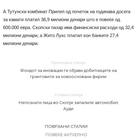
А Тутунски комбинат Прилеп од почеток на годинава досега
за камати платил 36,9 милиони денари што е повеќе од
600.000 евра. Скопски пазар има финансиски расходи од 32,4
милиони денари, а Жито Лукс платил кон банките 27,4
милиони денари.
Претходна статија
Фондот за иновации ги објави добитниците на
грантовите за новоосновани фирми
Следна статија
Непознати лица во Скопје запалиле автомобил
Ауди
ПОВРЗАНИ СТАТИИ
ПОВЕЌЕ АКТУЕЛНО