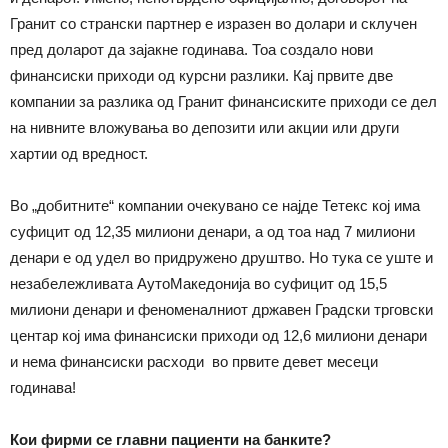
Гранит со странски партнер е изразен во долари и склучен
пред доларот да зајакне годинава. Тоа создало нови
финансиски приходи од курсни разлики. Кај првите две
компании за разлика од Гранит финансиските приходи се дел
на нивните вложувања во депозити или акции или други
хартии од вредност.
Во „добитните“ компании очекувано се најде Тетекс кој има
суфицит од 12,35 милиони денари, а од тоа над 7 милиони
денари е од удел во придружено друштво. Но тука се уште и
незабележливата АутоМакедонија во суфицит од 15,5
милиони денари и феноменалниот државен Градски трговски
центар кој има финансиски приходи од 12,6 милиони денари
и нема финансиски расходи во првите девет месеци
годинава!
Кои фирми се главни пациенти на банките?