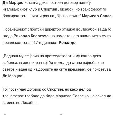
Ди Марцио
истакна дека постоел договор помеѓу
италијанскиот клуб и Спортинг Лисабон, но трансферот го
блокирал тогашниот играч на „бјанконерите“
Марчело Салас.
Поранешниот спортски директор отишол во Лисабон за да го
гледа
Рикардо Кварезма
, но наместо него вниманието му го
привлекол тогаш 17-годишниот
Роналдо.
„Веднаш му се јавив на претседателот и му кажав дека
забележав еден играч кој би можел да стане најдобар во
светот и еден од најдобрите на сите времиња“, се присетува
Ди Марцио.
Тој постигнал договор со Спортинг, но како дел од
трансферот требало да биде Марчело Салас кој не сакал да
замине во Лисабон.