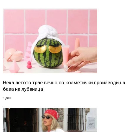
Нека летото трае вечно со козметички производи на
база на лубеница
1 ден