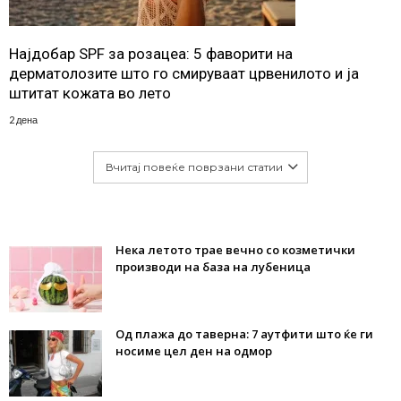
Најдобар SPF за розацеа: 5 фаворити на
дерматолозите што го смируваат црвенилото и ја
штитат кожата во лето
2 дена
Вчитај повеќе поврзани статии
Нека летото трае вечно со козметички
производи на база на лубеница
Од плажа до таверна: 7 аутфити што ќе ги
носиме цел ден на одмор