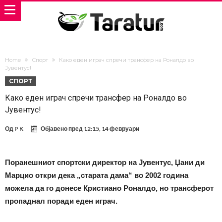
Home
Спорт
Како еден играч спречи трансфер на Роналдо во
Јувентус!
СПОРТ
Како еден играч спречи трансфер на Роналдо во
Јувентус!
Од
P K
Објавено пред
12:15, 14 февруари
Поранешниот спортски директор на Јувентус, Џани ди
Марцио откри дека „старата дама“ во 2002 година
можела да го донесе Кристиано Роналдо, но трансферот
пропаднал поради еден играч.