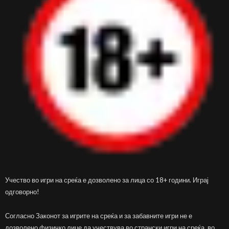
Учество во игри на среќа е дозволено за лица со 18+ години. Играј
одговорно!
Согласно Законот за игрите на среќа и за забавните игри не е
дозволено физичко лице да учествува во странски игри на среќа, во