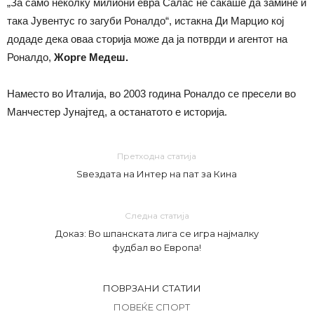
„За само неколку милиони евра Салас не сакаше да замине и
така Јувентус го загуби Роналдо“, истакна Ди Марцио кој
додаде дека оваа сторија може да ја потврди и агентот на
Роналдо,
Жорге Медеш.
Наместо во Италија, во 2003 година Роналдо се пресели во
Манчестер Јунајтед, а останатото е историја.
Претходна статија
Ѕвездата на Интер на пат за Кина
Следна статија
Доказ: Во шпанската лига се игра најмалку
фудбал во Европа!
ПОВРЗАНИ СТАТИИ
ПОВЕЌЕ СПОРТ