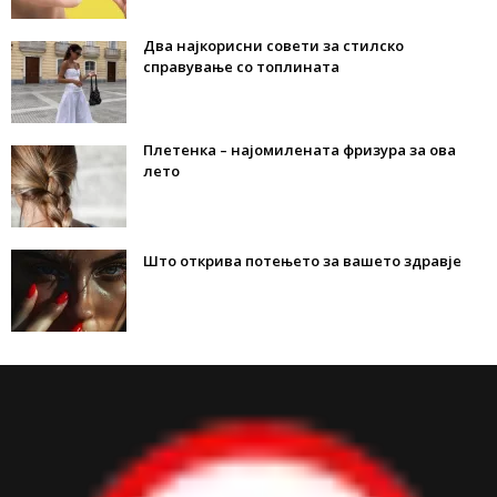
Два најкорисни совети за стилско
справување со топлината
Плетенка – најомилената фризура за ова
лето
Што открива потењето за вашето здравје