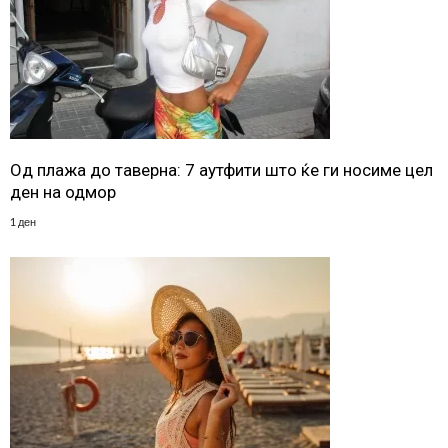
Од плажа до таверна: 7 аутфити што ќе ги носиме цел
ден на одмор
1 ден