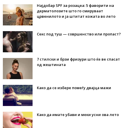
Најдобар SPF за розацеа: 5 фаворити на
дерматолозите што го смируваат
црвенилото и ја штитат кожата во лето
Секс под туш — совршенство или пропаст?
7 стилски и брзи фризури што ќе ве спасат
од жештината
Како да се избере помеѓу двајца мажи
Како да имате убави и меки усни ова лето