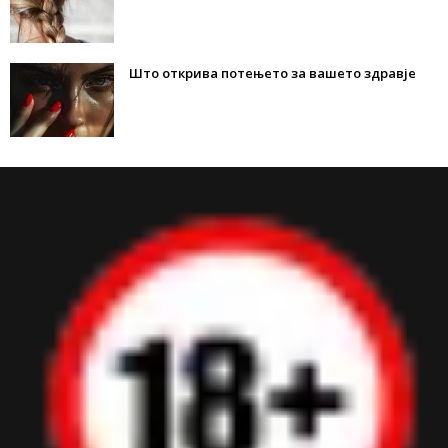
Што открива потењето за вашето здравје