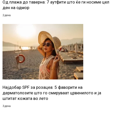
Од плажа до таверна: 7 аутфити што ќе ги носиме цел
ден на одмор
2 дена
Најдобар SPF за розацеа: 5 фаворити на
дерматолозите што го смируваат црвенилото и ја
штитат кожата во лето
3 дена