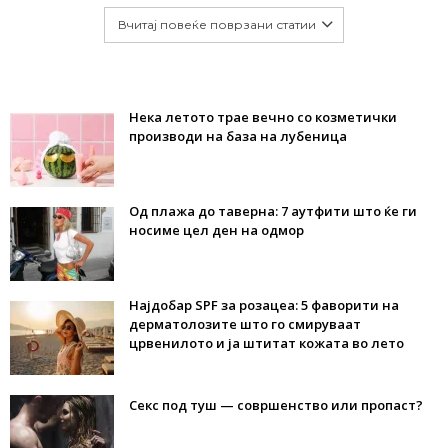
Вчитај повеќе поврзани статии
Нека летото трае вечно со козметички
производи на база на лубеница
Од плажа до таверна: 7 аутфити што ќе ги
носиме цел ден на одмор
Најдобар SPF за розацеа: 5 фаворити на
дерматолозите што го смируваат
црвенилото и ја штитат кожата во лето
Секс под туш — совршенство или пропаст?