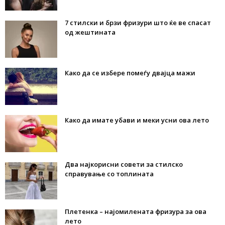
7 стилски и брзи фризури што ќе ве спасат
од жештината
Како да се избере помеѓу двајца мажи
Како да имате убави и меки усни ова лето
Два најкорисни совети за стилско
справување со топлината
Плетенка – најомилената фризура за ова
лето