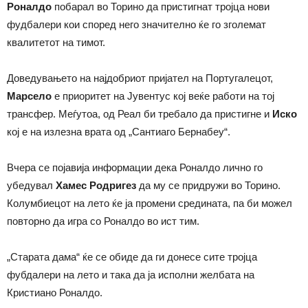
Роналдо
побарал во Торино да пристигнат тројца нови
фудбалери кои според него значително ќе го зголемат
квалитетот на тимот.
Доведувањето на најдобриот пријател на Португалецот,
Марсело
е приоритет на Јувентус кој веќе работи на тој
трансфер. Меѓутоа, од Реал би требало да пристигне и
Иско
кој е на излезна врата од „Сантиаго Бернабеу“.
Вчера се појавија информации дека Роналдо лично го
убедувал
Хамес Родригез
да му се придружи во Торино.
Колумбиецот на лето ќе ја промени средината, па би можел
повторно да игра со Роналдо во ист тим.
„Старата дама“ ќе се обиде да ги донесе сите тројца
фубдалери на лето и така да ја исполни желбата на
Кристиано Роналдо.