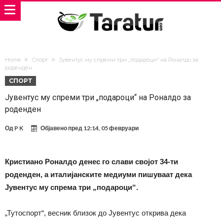
Home
Спорт
Јувентус му спреми три „подароци“ на Роналдо за
роденден
СПОРТ
Јувентус му спреми три „подароци“ на Роналдо за
роденден
Од
P K
Објавено пред
12:14, 05 февруари
Кристиано Роналдо денес го слави својот 34-ти
роденден, а италијанските медиуми пишуваат дека
Јувентус му спрема три „подароци“.
„Тутоспорт“, весник близок до Јувентус открива дека