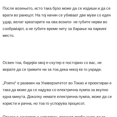
После возењето, исто така брзо може да се издиши и да се
врати во ранецот. На тој начин се убиваат две муви со еден
удар, велат креаторите на ова возило- не губите нерви во
сообраќајот, а не губите време ниту за барање на паркинг
место.
Освен тоа, бидејќи овој е-скутер е постојано со вас, не
морате да се грижите ни за тоа дека некој ќе го украде.
„Poimo“ е развиен на Универзитетот во Токио и проектиран е
така да може да се надува со електрична пумпа за вкупно
една минута. Доколку немате електрична пумпа, може да се
користи и рачна, но тоа го успорува процесот.
Откако е-скутерот е напумпан, возачот треба уште да ги