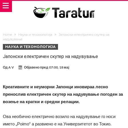
Home
Наука и техонологија
Јапонски електричен скутер на
надувување
НАУКА И ТЕХОНОЛОГИЈА
Јапонски електричен скутер на надувување
Од
A V
Објавено пред
07:00, 18 мај
Креативните и неуморни Јапонци иновираа лесно
пренослив електричен скутер на надувување погоден за
возење на кратки и средни релации.
Ова необично електрично возило на надувување го носи
името „Poimo“ а развиено е на Универзитетот во Токио.