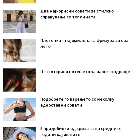
Два најкорисни совети за стилско
справување со топлината
Плетенка – најомилената фризура за ова
лето
Што открива потењето за вашето здравје
Подобрете го варењето со неколку
едноставни совети
5 придобивки од кризата на средните
години кај жените