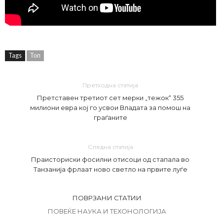
Tags
Топ
Претходна статија
Претставен третиот сет мерки „тежок“ 355
милиони евра кој го усвои Владата за помош на
граѓаните
Следна статија
Праисториски фосилни отисоци од стапала во
Танзанија фрлаат ново светло на првите луѓе
ПОВРЗАНИ СТАТИИ
ПОВЕЌЕ НАУКА И ТЕХОНОЛОГИЈА