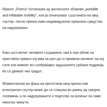
Иразот „Poimo“ потекнува од англиските зборови „portable
and inflatable mobility“, кои ја означуваат суштината на овој
скутер- лесно преносливо индивидуално превозно средство
на надувување.
Како што велат неговите создавачи, ова е нов облик на
пристапен превоз кој има за цел да го промени начинот на кој
сите кои живеат во сообраќајно задушените урбани подрачја,
ќе се движат низ градот.
Моменталное во фаза на прототипм овој пренослив
електричен скутер може да се спакува во ранец од средна
големина, а по надувувањето е подготво за возење за само
неколку минути.