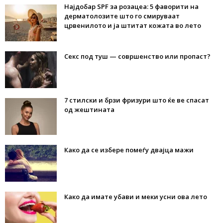
Најдобар SPF за розацеа: 5 фаворити на
дерматолозите што го смируваат
црвенилото и ја штитат кожата во лето
Секс под туш — совршенство или пропаст?
7 стилски и брзи фризури што ќе ве спасат
од жештината
Како да се избере помеѓу двајца мажи
Како да имате убави и меки усни ова лето