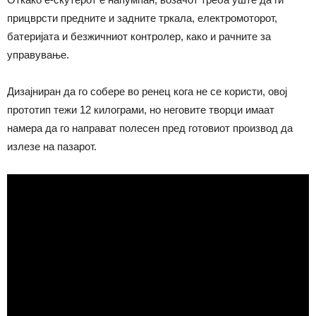
прицврсти предните и задните тркала, електромоторот,
батеријата и безжичниот контролер, како и рачните за
управување.
Дизајниран да го собере во ренец кога не се користи, овој
прототип тежи 12 килограми, но неговите творци имаат
намера да го направат полесен пред готовиот производ да
излезе на пазарот.