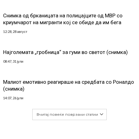
Снимка од брканицата на полицајците од МВР со
криумчарот на мигранти кој се обиде да им бега
12:28, 28 август
Најголемата „гробница“ за гуми во светот (снимка)
08:47, 31 јули
Малиот емотивно реагираше на средбата со Роналдо
(снимка)
14:07, 26 јули
Вчитај повеќе поврзани статии