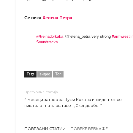
Се вика
Хелена Петра
.
@treinadorkaka
@helena_petra very strong
#armwrestli
Soundtracks
Tags
видео
Топ
Претходна статија
4 месеци затвор за Цуфи Кока за инцидентот со
пиштолот на плоштадот „Скендербег“
ПОВРЗАНИ СТАТИИ
ПОВЕЌЕ ВЕБКАФЕ