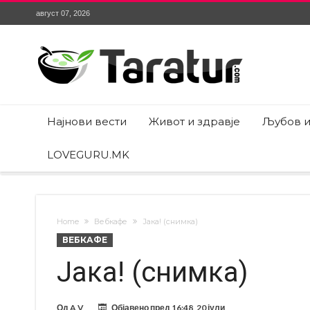
август 07, 2026
Најнови вести
Живот и здравје
Љубов и
LOVEGURU.MK
Home
Вебкафе
Јака! (снимка)
ВЕБКАФЕ
Јака! (снимка)
Од
A V
Објавено пред
16:48, 20 јули