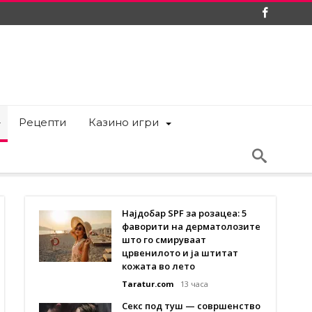
Рецепти
Казино игри
Најдобар SPF за розацеа: 5
фаворити на дерматолозите
што го смируваат
црвенилото и ја штитат
кожата во лето
Taratur.com
13 часа
Секс под туш — совршенство