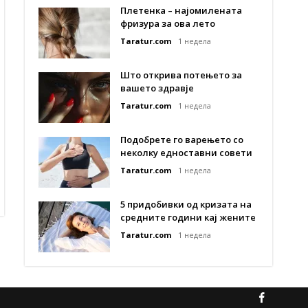
Плетенка – најомилената
фризура за ова лето
Taratur.com
1 недела
Што открива потењето за
вашето здравје
Taratur.com
1 недела
Подобрете го варењето со
неколку едноставни совети
Taratur.com
1 недела
5 придобивки од кризата на
средните години кај жените
Taratur.com
1 недела