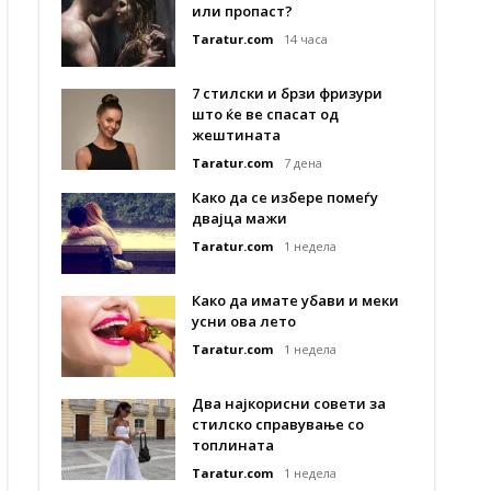
или пропаст?
Taratur.com
14 часа
7 стилски и брзи фризури
што ќе ве спасат од
жештината
Taratur.com
7 дена
Како да се избере помеѓу
двајца мажи
Taratur.com
1 недела
Како да имате убави и меки
усни ова лето
Taratur.com
1 недела
Два најкорисни совети за
стилско справување со
топлината
Taratur.com
1 недела