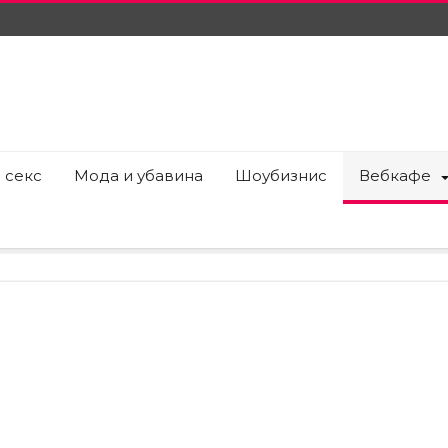
 секс
Мода и убавина
Шоубизнис
Вебкафе