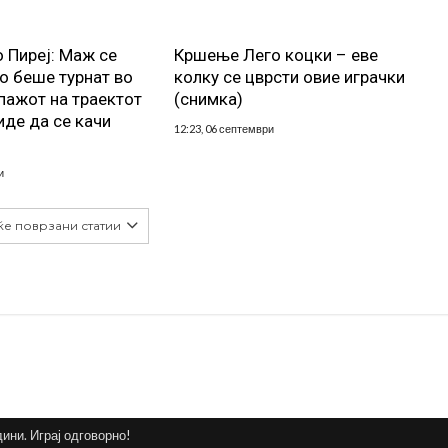
о Пиреј: Маж се
Кршење Лего коцки – еве
о беше турнат во
колку се цврсти овие играчки
пажот на траектот
(снимка)
иде да се качи
12:23, 06 септември
и
ќе поврзани статии
дини. Играј одговорно!