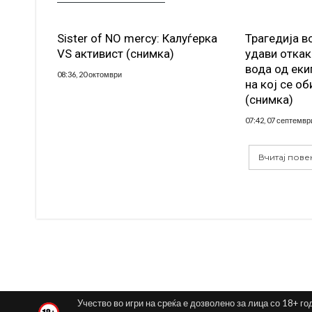
Sister of NO mercy: Калуѓерка
Трагедија в
VS активист (снимка)
удави откак
вода од еки
08:36, 20 октомври
на кој се об
(снимка)
07:42, 07 септемвр
Вчитај пове
Учество во игри на среќа е дозволено за лица со 18+ го