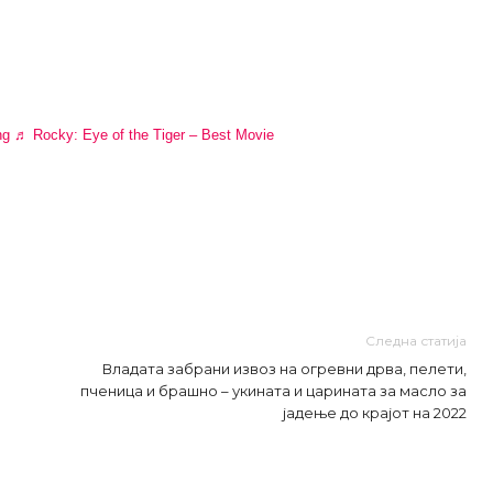
ng
♬ Rocky: Eye of the Tiger – Best Movie
Следна статија
Владата забрани извоз на огревни дрва, пелети,
пченица и брашно – укината и царината за масло за
јадење до крајот на 2022