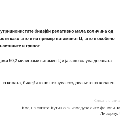
нутриционистите бидејќи релативно мала количина од
сти како што е на пример витаминот Ц, што е особено
настините и грипот.
држи 50,2 милиграми витамин Ц и ја задоволува дневната
 на кожата, бидејќи го поттикнува создавањето на колаген.
Следна статија
Крај на сагата: Кутињо ги израдува сите фанови на
Ливерпул!