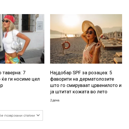
 таверна: 7
Најдобар SPF за розацеа: 5
 ќе ги носиме цел
фаворити на дерматолозите
ор
што го смируваат црвенилото и
ја штитат кожата во лето
2 дена
ќе поврзани статии