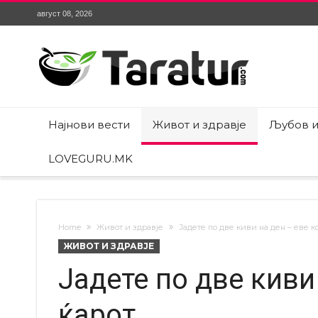
август 08, 2026
Најнови вести
Живот и здравје
Љубов и
LOVEGURU.MK
Home
Живот и здравје
Јадете по две киви на ден – еве ко
ЖИВОТ И ЗДРАВЈЕ
Јадете по две киви 
ќарот