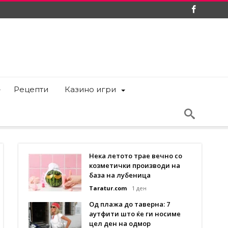
Рецепти
Казино игри
Нека летото трае вечно со
козметички производи на
база на лубеница
Taratur.com
1 ден
Од плажа до таверна: 7
аутфити што ќе ги носиме
цел ден на одмор