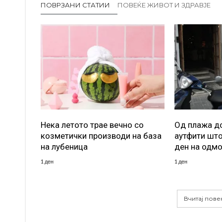
ПОВРЗАНИ СТАТИИ
ПОВЕЌЕ ЖИВОТ И ЗДРАВЈЕ
Нека летото трае вечно со
Од плажа до
козметички производи на база
аутфити што
на лубеница
ден на одм
1 ден
1 ден
Вчитај пове