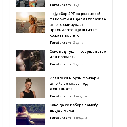
Taratur.com
1 ден
Најдобар SPF за розацеа: 5
фаворити на дерматолозите
што го смируваат
црвенилото и ја штитат
кожата во лето
Taratur.com
2 дена
Секс под туш — совршенство
или пропаст?
Taratur.com
2 дена
7 стилски и брзи фризури
што ќе ве спасат од
жештината
Taratur.com
1 недела
Како да се избере помеѓу
двајца мажи
Taratur.com
1 недела