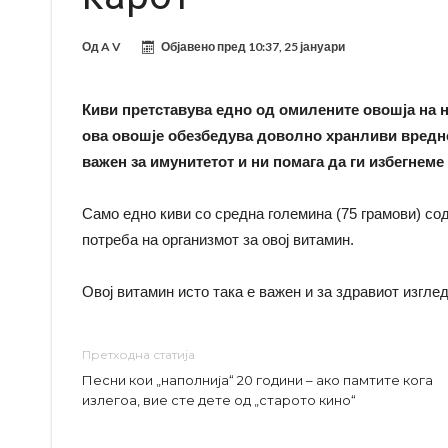
Од
A V
Објавено пред
10:37, 25 јануари
Киви претставува едно од омилените овошја на 
ова овошје обезбедува доволно хранливи вредно
важен за имунитетот и ни помага да ги избегнеме 
Само едно киви со средна големина (75 грамови) со
потреба на организмот за овој витамин.
Овој витамин исто така е важен и за здравиот изглед
Претходна статија
Песни кои „наполнија“ 20 години – ако памтите кога
излегоа, вие сте дете од „старото кино“