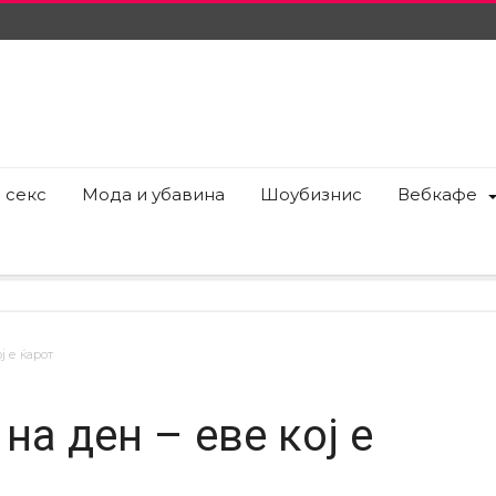
 секс
Мода и убавина
Шоубизнис
Вебкафе
ј е ќарот
на ден – еве кој е