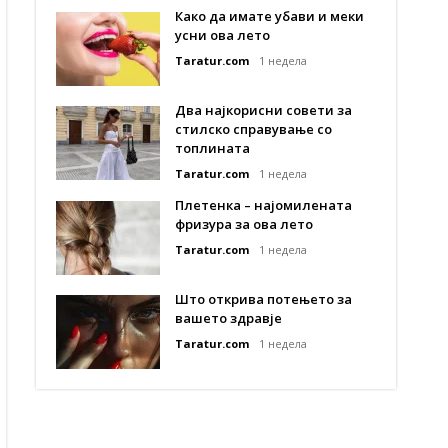
Како да имате убави и меки
усни ова лето
Taratur.com
1 недела
Два најкорисни совети за
стилско справување со
топлината
Taratur.com
1 недела
Плетенка – најомилената
фризура за ова лето
Taratur.com
1 недела
Што открива потењето за
вашето здравје
Taratur.com
1 недела