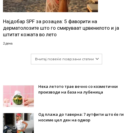
Најдобар SPF за розацеа: 5 фаворити на
дерматолозите што го смируваат црвенилото и ја
штитат кожата во лето
2 дена
Вчитај повеќе поврзани статии
Нека летото трае вечно со козметички
производи на база на лубеница
Од плажа до таверна: 7 аутфити што ќе ги
носиме цел ден на одмор