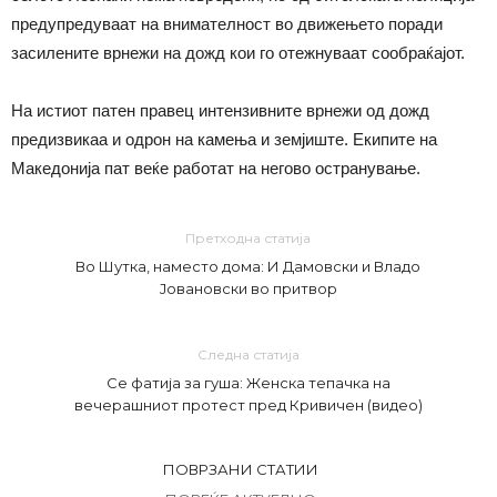
предупредуваат на внимателност во движењето поради
засилените врнежи на дожд кои го отежнуваат сообраќајот.
На истиот патен правец интензивните врнежи од дожд
предизвикаа и одрон на камења и земјиште. Екипите на
Македонија пат веќе работат на негово остранување.
Претходна статија
Во Шутка, наместо дома: И Дамовски и Владо
Јовановски во притвор
Следна статија
Се фатија за гуша: Женска тепачка на
вечерашниот протест пред Кривичен (видео)
ПОВРЗАНИ СТАТИИ