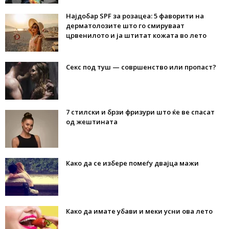
Најдобар SPF за розацеа: 5 фаворити на
дерматолозите што го смируваат
црвенилото и ја штитат кожата во лето
Секс под туш — совршенство или пропаст?
7 стилски и брзи фризури што ќе ве спасат
од жештината
Како да се избере помеѓу двајца мажи
Како да имате убави и меки усни ова лето