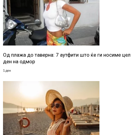
Од плажа до таверна: 7 аутфити што ќе ги носиме цел
ден на одмор
1 ден