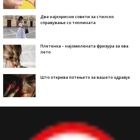
Два најкорисни совети за стилско
справување со топлината
Плетенка – најомилената фризура за ова
лето
Што открива потењето за вашето здравје