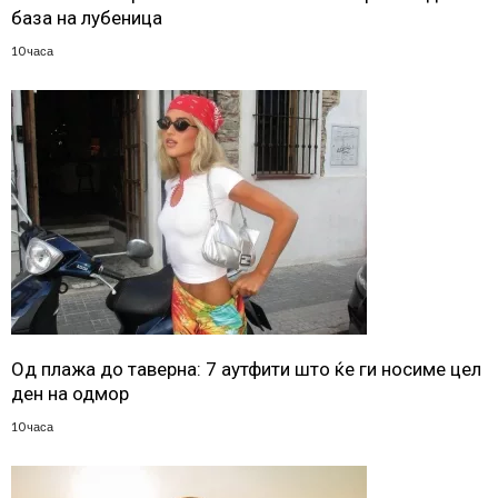
база на лубеница
10 часа
Од плажа до таверна: 7 аутфити што ќе ги носиме цел
ден на одмор
10 часа