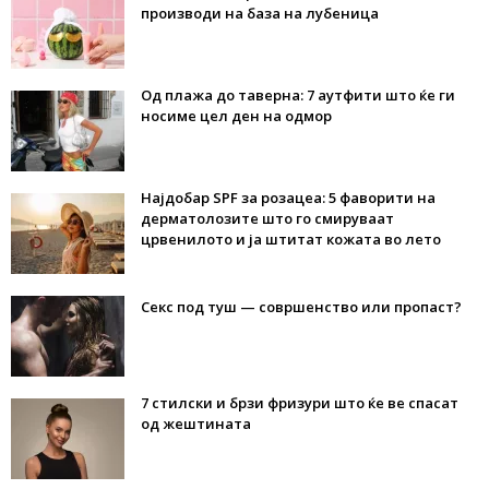
производи на база на лубеница
Од плажа до таверна: 7 аутфити што ќе ги
носиме цел ден на одмор
Најдобар SPF за розацеа: 5 фаворити на
дерматолозите што го смируваат
црвенилото и ја штитат кожата во лето
Секс под туш — совршенство или пропаст?
7 стилски и брзи фризури што ќе ве спасат
од жештината