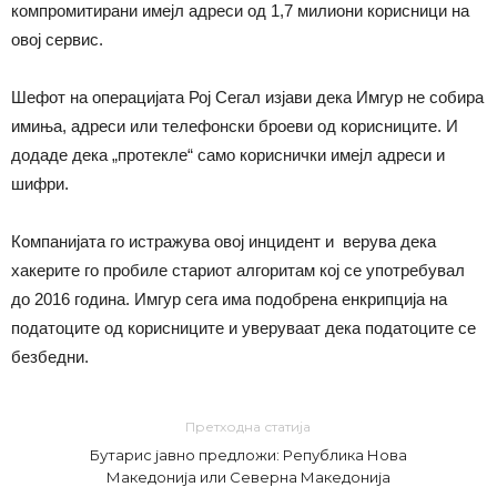
компромитирани имејл адреси од 1,7 милиони корисници на
овој сервис.
Шефот на операцијата Рој Сегал изјави дека Имгур не собира
имиња, адреси или телефонски броеви од корисниците. И
додаде дека „протекле“ само кориснички имејл адреси и
шифри.
Компанијата го истражува овој инцидент и верува дека
хакерите го пробиле стариот алгоритам кој се употребувал
до 2016 година. Имгур сега има подобрена енкрипција на
податоците од корисниците и уверуваат дека податоците се
безбедни.
Претходна статија
Бутарис јавно предложи: Република Нова
Македонија или Северна Македонија