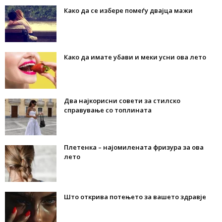
Како да се избере помеѓу двајца мажи
Како да имате убави и меки усни ова лето
Два најкорисни совети за стилско
справување со топлината
Плетенка – најомилената фризура за ова
лето
Што открива потењето за вашето здравје