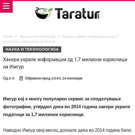
Home
Наука и техонологија
Хакери украле информации од 1,7
милиони корисници на Имгур
НАУКА И ТЕХОНОЛОГИЈА
Хакери украле информации од 1,7 милиони корисници
на Имгур
Од
A K
Објавено пред
20:40, 26 ноември
Имгур кој е многу популарен сервис за споделување
фотографии, утврдил дека во 2014 година хакери украле
податоци за 1,7 милиони корисници.
Наводно Имгур овој месец дознале дека во 2014 година биле