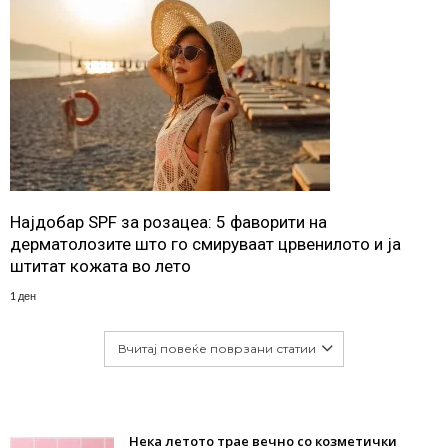
Најдобар SPF за розацеа: 5 фаворити на
дерматолозите што го смируваат црвенилото и ја
штитат кожата во лето
1 ден
Вчитај повеќе поврзани статии
Нека летото трае вечно со козметички