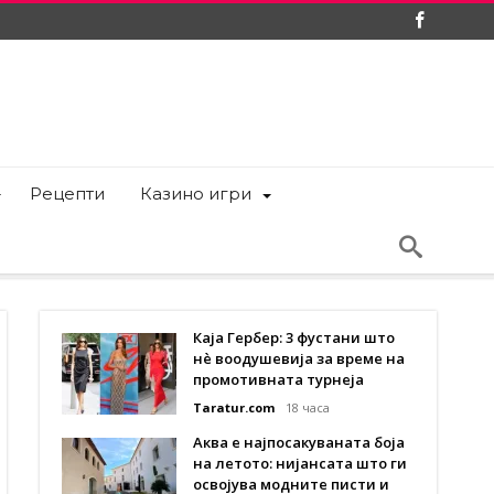
Рецепти
Казино игри
Каја Гербер: 3 фустани што
нè воодушевија за време на
промотивната турнеја
Taratur.com
18 часа
Аква е најпосакуваната боја
на летото: нијансата што ги
освојува модните писти и