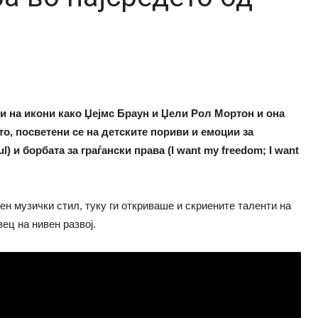
и на икони како Џејмс Браун и Џели Рол Мортон и она
о, посветени се на детските пориви и емоции за
 и борбата за граѓански права (I want my freedom; I want
н музички стил, туку ги откриваше и скриените таленти на
ец на нивен развој.