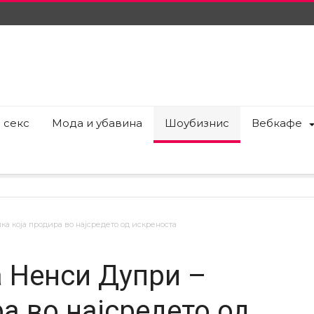
 секс
Мода и убавина
Шоубизнис
Вебкафе
ка која продира во најсредето од искреноста
а Ненси Дупри –
а во најсредето од