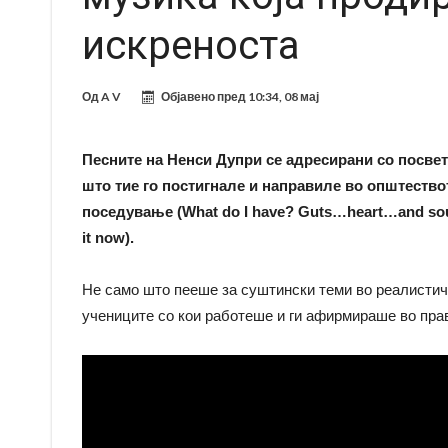
искреноста
Од
A V
Објавено пред
10:34, 08 мај
Песните на Ненси Дупри се адресирани со посвет
што тие го постигнале и направиле во општествот
поседување (What do I have? Guts…heart…and soul)
it now).
Не само што пееше за суштински теми во реалистиче
учениците со кои работеше и ги афирмираше во прав