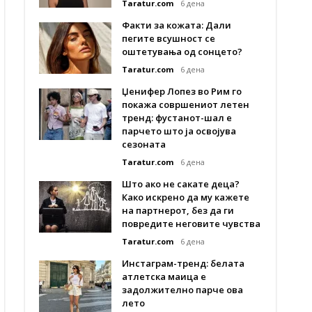
Taratur.com
6 дена
Факти за кожата: Дали
пегите всушност се
оштетувања од сонцето?
Taratur.com
6 дена
Џенифер Лопез во Рим го
покажа совршениот летен
тренд: фустанот-шал е
парчето што ја освојува
сезоната
Taratur.com
6 дена
Што ако не сакате деца?
Како искрено да му кажете
на партнерот, без да ги
повредите неговите чувства
Taratur.com
6 дена
Инстаграм-тренд: белата
атлетска маица е
задолжително парче ова
лето