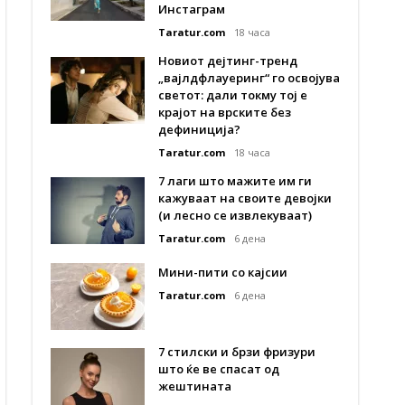
Инстаграм
Taratur.com
18 часа
Новиот дејтинг-тренд
„вајлдфлауеринг“ го освојува
светот: дали токму тој е
крајот на врските без
дефиниција?
Taratur.com
18 часа
7 лаги што мажите им ги
кажуваат на своите девојки
(и лесно се извлекуваат)
Taratur.com
6 дена
Мини-пити со кајсии
Taratur.com
6 дена
7 стилски и брзи фризури
што ќе ве спасат од
жештината