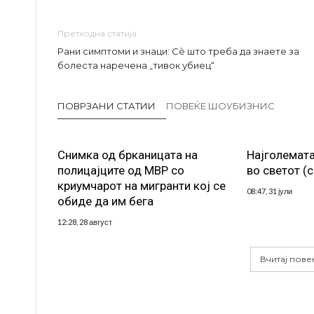
Претходна статија
Рани симптоми и знаци: Сè што треба да знаете за
болеста наречена „тивок убиец“
ПОВРЗАНИ СТАТИИ
ПОВЕЌЕ ШОУБИЗНИС
Снимка од брканицата на
Најголемата
полицајците од МВР со
во светот (
криумчарот на мигранти кој се
08:47, 31 јули
обиде да им бега
12:28, 28 август
Вчитај пове