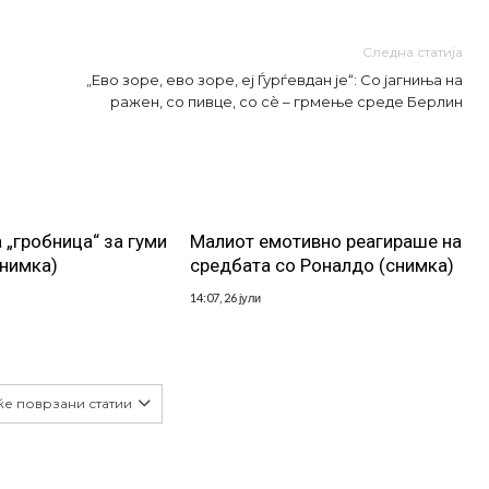
Следна статија
„Ево зоре, ево зоре, еј Ѓурѓевдан је“: Со јагниња на
ражен, со пивце, со сè – грмење среде Берлин
 „гробница“ за гуми
Малиот емотивно реагираше на
снимка)
средбата со Роналдо (снимка)
14:07, 26 јули
ќе поврзани статии