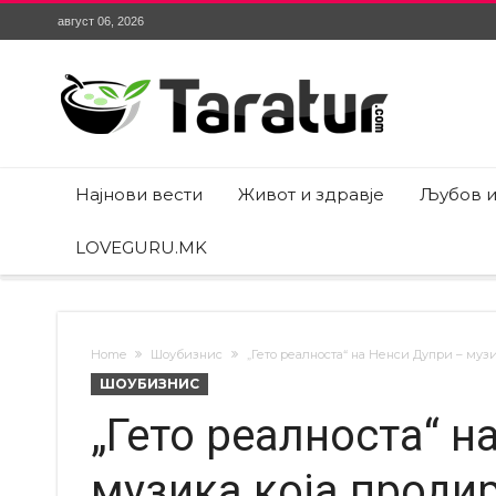
август 06, 2026
Најнови вести
Живот и здравје
Љубов и
LOVEGURU.MK
Home
Шоубизнис
„Гето реалноста“ на Ненси Дупри – музи
ШОУБИЗНИС
„Гето реалноста“ н
музика која продир