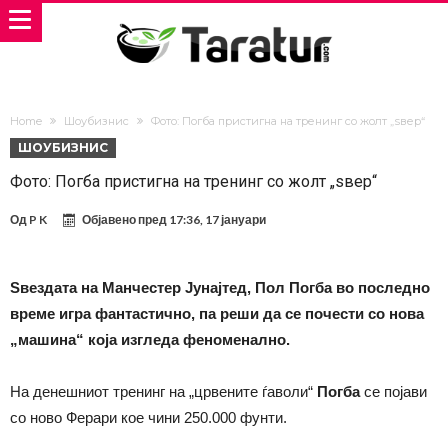
Home
Шоубизнис
Фото: Погба пристигна на тренинг со жолт „ѕвер“
ШОУБИЗНИС
Фото: Погба пристигна на тренинг со жолт „ѕвер“
Од
P K
Објавено пред
17:36, 17 јануари
Ѕвездата на Манчестер Јунајтед, Пол Погба во последно
време игра фантастично, па реши да се почести со нова
„машина“ која изгледа феноменално.
На денешниот тренинг на „црвените ѓаволи“
Погба
се појави
со ново Ферари кое чини 250.000 фунти.