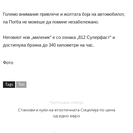
Големо внимание привлече и жолтата боја на автомобилот,
па Погба не можеше да помине незабележано.
Неговиот нов „миленик“ е со ознака „812 Суперфаст“ и
достигнува брзина до 340 километри на час.
Фото
Tags
Топ
Претходна статија
Станови и куќи на егзотичната Сицилија по цена
од едно евро