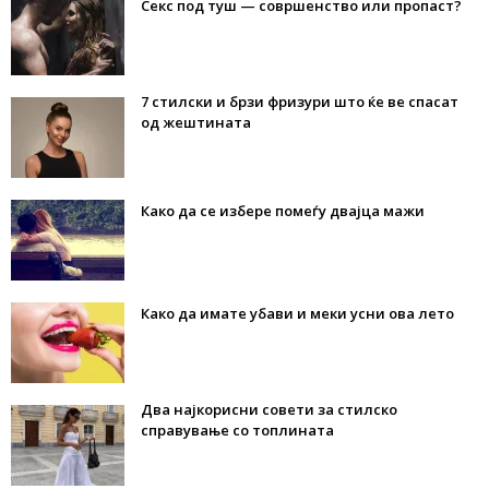
Секс под туш — совршенство или пропаст?
7 стилски и брзи фризури што ќе ве спасат
од жештината
Како да се избере помеѓу двајца мажи
Како да имате убави и меки усни ова лето
Два најкорисни совети за стилско
справување со топлината