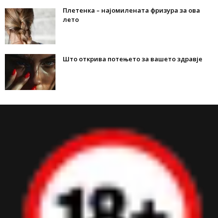
Плетенка – најомилената фризура за ова
лето
Што открива потењето за вашето здравје