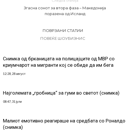
Следна статија
Згасна сонот за втора фаза – Македонија
поразена од Исланд
ПОВРЗАНИ СТАТИИ
ПОВЕЌЕ ШОУБИЗНИС
Снимка од брканицата на полицајците од МВР со
криумчарот на мигранти кој се обиде да им бега
12:28, 28 август
Најголемата „гробница“ за гуми во светот (снимка)
08:47, 31 јули
Малиот емотивно реагираше на средбата со Роналдо
(снимка)