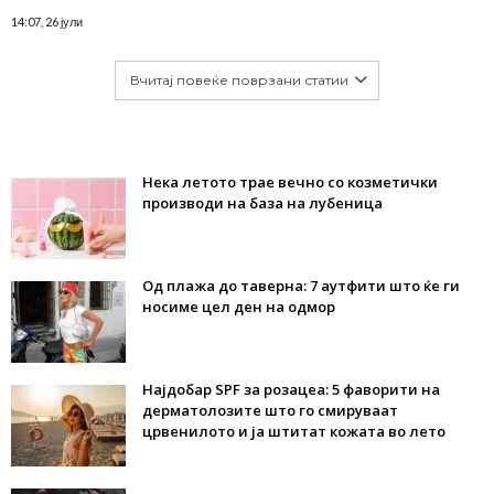
14:07, 26 јули
Вчитај повеќе поврзани статии
Нека летото трае вечно со козметички
производи на база на лубеница
Од плажа до таверна: 7 аутфити што ќе ги
носиме цел ден на одмор
Најдобар SPF за розацеа: 5 фаворити на
дерматолозите што го смируваат
црвенилото и ја штитат кожата во лето