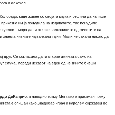
рога и алкохол.
Колорадо, каде живее со својата мајка и решила да напише
та приказна им ја понудила на издавачите, тие понудиле
ен услов – мора да ги открие валканиците од животите на
и знаела нивните највалкани тајни, Моли не сакала никого да
ј друг. Се согласила да ги открие имињата само на
уг случај, поради исказот на еден од нејзините бивши
рдо ДиКаприо
, а наводно токму Мегваер е прикажан преку
нигата е опишан како „најдобар играч и најголем скржавец во