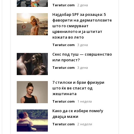
Taratur.com
2 дена
Најдобар SPF за розацеа: 5
фаворити на дерматолозите
што го смируваат
црвенилото и ја штитат
кожата во лето
Taratur.com
3 дена
Секс под туш — совршенство
или пропаст?
Taratur.com
3 дена
7 стилски и брзи фризури
што ќе ве спасат од
жештината
Taratur.com
1 недела
Како да се избере помеѓу
двајца мажи
Taratur.com
2 недели