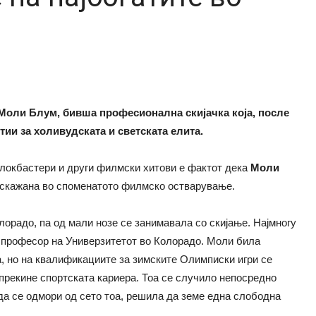
а Моли Блум, бивша професионална скијачка која, после
ии за холивудската и светската елита.
блокбастери и други филмски хитови е фактот дека
Моли
раскажана во споменатото филмско остварување.
орадо, па од мали нозе се занимавала со скијање. Најмногу
о, професор на Универзитетот во Колорадо. Моли била
а, но на квалификациите за зимските Олимписки игри се
 прекине спортската кариера. Тоа се случило непосредно
 да се одмори од сето тоа, решила да земе една слободна