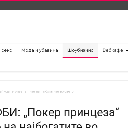
 секс
Мода и убавина
Шоубизнис
Вебкафе
 која ги знае тајните на најбогатите во светот
ФБИ: „Покер принцеза“
е на најбогатите во