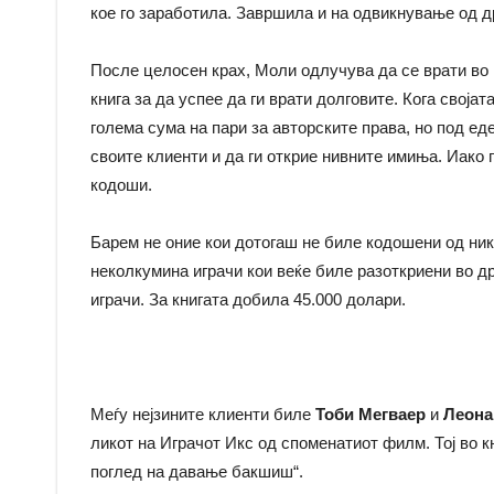
кое го заработила. Завршила и на одвикнување од д
После целосен крах, Моли одлучува да се врати во 
книга за да успее да ги врати долговите. Кога своја
голема сума на пари за авторските права, но под ед
своите клиенти и да ги открие нивните имиња. Иако г
кодоши.
Барем не оние кои дотогаш не биле кодошени од нико
неколкумина играчи кои веќе биле разоткриени во др
играчи. За книгата добила 45.000 долари.
Меѓу нејзините клиенти биле
Тоби Мегваер
и
Леона
ликот на Играчот Икс од споменатиот филм. Тој во к
поглед на давање бакшиш“.