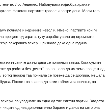
хотели во Лос Анџелес. Набавувала најдобра храна и
артале. Некогаш партиите траеле и по три дена. Моли тогаш
аму почнале и нејзините неволји. Имено, партиите кои ги
ла процент од играта, туку заработувала од огромните
екоја покерашка вечер. Признала дека една година
ла на играчите да им дава сè поголеми заеми. Кога сумите
же да работи без „рекет“, па почнала да им зема процент од
, во тој период таа почнала сè повеќе да се дрогира, мешала
будна. После тоа знаела да земе таблети за спиење, за
 вечери, па упаднале на една од тие елитни партии. Владата
ночниците од неа дополнително барале и данок на сето она