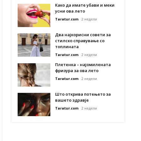
Како да имате убави и меки
усни ова лето
Taratur.com
2 недели
Два најкорисни совети за
стилско справување со
топлината
Taratur.com
2 недели
Плетенка – најомилената
фризура за ова лето
Taratur.com
2 недели
Што открива потењето за
вашето здравје
Taratur.com
2 недели