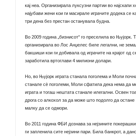
кај неа. Организирала луксузни партии во најскапи 
најубави жени кои ги масирале играчите додека се к
три дена без престан останувала будна.
Во 2009 година „бизнисот“ го преселила во Њујорк. Т
организирала во Лос Анџелес биле легални, не зема
бакшиши кои ги добивала од играчите на крајот од с
заработила вртоглави 4 милиони долари.
Но, во Њујорк играта станала поголема и Моли почна
станале сè поголеми, Моли сфатила дека нема да мо
играта и тогаш нештата станале илегални. Освен тоа
дрога со алкохол за да може што подолго да остане 
малку да се одмори.
Во 2011 година ФБИ дознава за нејзините покерашки
ги запленила сите нејзини пари. Била банкрот, а да