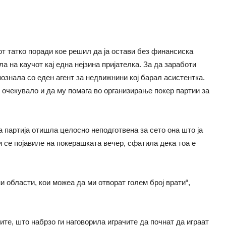
от татко поради кое решил да ја остави без финансиска
 на каучот кај една нејзина пријателка. За да заработи
познала со еден агент за недвижнини кој барал асистентка.
очекувало и да му помага во организирање покер партии за
 партија отишла целосно неподготвена за сето она што ја
и се појавиле на покерашката вечер, сфатила дека тоа е
 области, кои можеа да ми отворат голем број врати“,
те, што набрзо ги наговорила играчите да почнат да играат