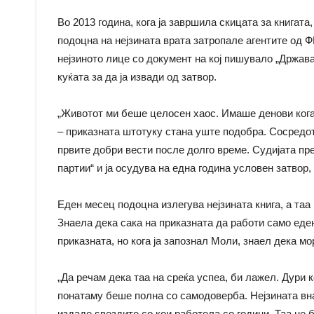
Во 2013 година, кога ја завршила скицата за книгат
подоцна на нејзината врата затропале агентите од 
нејзиното лице со документ на кој пишувало „Држава
куќата за да ја извади од затвор.
„Животот ми беше целосен хаос. Имаше денови кога 
– приказната штотуку стана уште подобра. Сосредото
првите добри вести после долго време. Судијата пр
партии“ и ја осудува на една година условен затвор,
Еден месец подоцна излегува нејзината книга, а таа
Знаела дека сака на приказната да работи само еде
приказната, но кога ја запознал Моли, знаел дека мо
„Да речам дека таа на среќа успеа, би лажел. Дури к
понатаму беше полна со самодоверба. Нејзината вна
издаде ѕвездите со кои работела со години. Таа не 