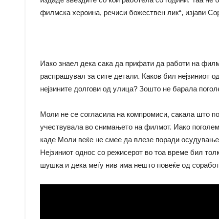
филмска хероина, речиси божествен лик“, изјави Сор
Иако знаел дека сака да прифати да работи на филм
распрашувал за сите детали. Каков бил нејзиниот од
нејзините долгови од улица? Зошто не барала погол
Моли не се согласила на компромиси, сакала што поа
учествувала во снимањето на филмот. Иако поголем
каде Моли веќе не смее да влезе поради осудување,
Нејзиниот однос со режисерот во тоа време бил тол
шушка и дека меѓу нив има нешто повеќе од соработ