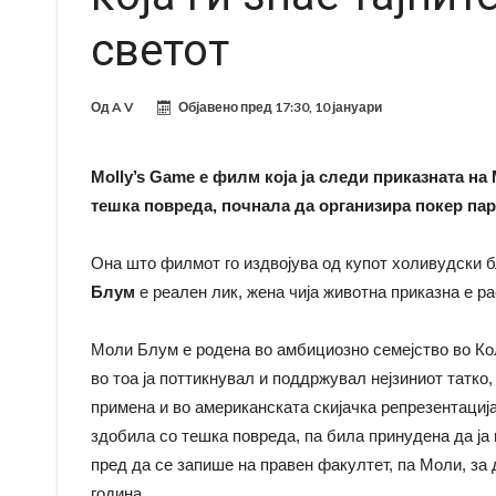
светот
Од
A V
Објавено пред
17:30, 10 јануари
Molly’s Game е филм која ја следи приказната н
тешка повреда, почнала да организира покер парт
Она што филмот го издвојува од купот холивудски 
Блум
е реален лик, жена чија животна приказна е 
Моли Блум е родена во амбициозно семејство во Кол
во тоа ја поттикнувал и поддржувал нејзиниот татк
примена и во американската скијачка репрезентациј
здобила со тешка повреда, па била принудена да ја
пред да се запише на правен факултет, па Моли, за
година.