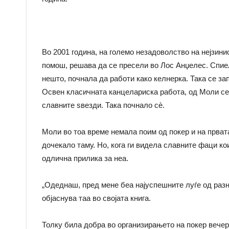
Во 2001 година, на големо незадоволство на нејзини
помош, решава да се пресели во Лос Анџелес. Спиела
нешто, почнала да работи како келнерка. Така се за
Освен класичната канцелариска работа, од Моли се 
славните ѕвезди. Така почнало сè.
Моли во тоа време немала поим од покер и на првата
дочекало таму. Но, кога ги видела славните фаци ко
одлична прилика за неа.
„Одеднаш, пред мене беа најуспешните луѓе од разни
објаснува таа во својата книга.
Толку била добра во организирањето на покер вечери