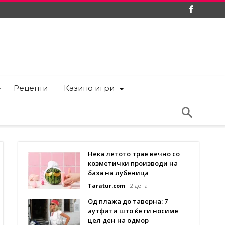
Рецепти
Казино игри
Нека летото трае вечно со
козметички производи на
база на лубеница
Taratur.com
2 дена
Од плажа до таверна: 7
аутфити што ќе ги носиме
цел ден на одмор