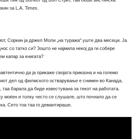
кин за L.A. Times.
от, Соркин ја држел Моли „на туража“ уште два месеци. Ја
нос со татко си? Зошто не најмила некој да ги собере
ем капар за книгата?
втентично да ја прикаже својата приказна и на големо
иот дел од филмското остварување е снимен во Канада,
 таа барала да биде известувана за текот на работата.
ку моќен и толку често се слушале, што почнало да се
ка. Сето тоа таа го демантираше.