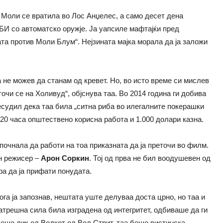
а, Моли се вратила во Лос Анџелес, а само десет дена
ФБИ со автоматско оружје. Ја уапсиле мафтајќи пред
та против Моли Блум“. Нејзината мајка морала да ја заложи
не можев да станам од кревет. Но, во исто време си мислев
чи се на Холивуд“, објснува таа. Во 2014 година ги добива
есудил дека таа била „ситна риба во илегалните покерашки
 20 часа општествено корисна работа и 1.000 долари казна.
 почнала да работи на тоа приказната да ја преточи во филм.
н режисер –
Арон Соркин
. Тој од прва не бил воодушевен од
ра да ја прифати понудата.
ога ја запознав, нештата уште делуваа доста црно, но таа и
трешна сила била изградена од интегритет, одбиваше да ги
беше лик од Волкот од Вол Стрит, таа беше вистинска