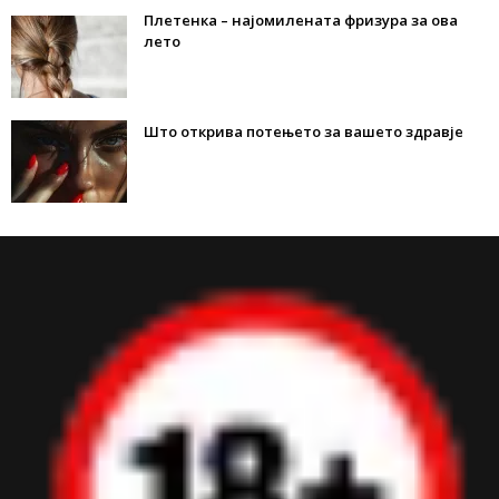
Плетенка – најомилената фризура за ова
лето
Што открива потењето за вашето здравје