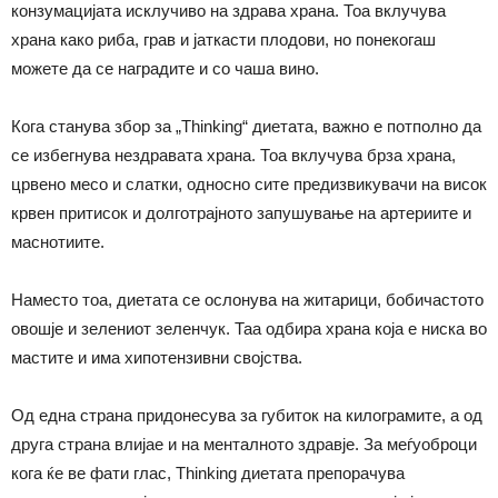
конзумацијата исклучиво на здрава храна. Тоа вклучува
храна како риба, грав и јаткасти плодови, но понекогаш
можете да се наградите и со чаша вино.
Кога станува збор за „Thinking“ диетата, важно е потполно да
се избегнува нездравата храна. Тоа вклучува брза храна,
црвено месо и слатки, односно сите предизвикувачи на висок
крвен притисок и долготрајното запушување на артериите и
маснотиите.
Наместо тоа, диетата се ослонува на житарици, бобичастото
овошје и зелениот зеленчук. Таа одбира храна која е ниска во
мастите и има хипотензивни својства.
Од една страна придонесува за губиток на килограмите, а од
друга страна влијае и на менталното здравје. За меѓуоброци
кога ќе ве фати глас, Thinking диетата препорачува