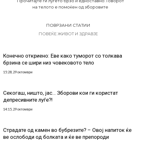
Прочитајте ги луѓето брзо и едноставно: Говорот
на телото е помоќен од зборовите
ПОВРЗАНИ СТАТИИ
ПОВЕЌЕ ЖИВОТ И ЗДРАВЈЕ
Конечно откриено: Еве како туморот со толкава
брзина се шири низ човековото тело
15:28, 29 октомври
Секогаш, ништо, јас… Зборови кои ги користат
депресивните луѓе?!
14:15, 29 октомври
Страдате од камен во бубрезите? – Овој напиток ќе
ве ослободи од болката и ќе ве препороди