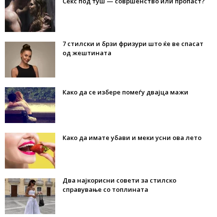
Секс под туш — совршенство или пропаст?
7 стилски и брзи фризури што ќе ве спасат
од жештината
Како да се избере помеѓу двајца мажи
Како да имате убави и меки усни ова лето
Два најкорисни совети за стилско
справување со топлината