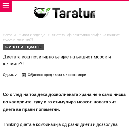
Home
Живот и здравје
Диетата која позитивно влијае на вашиот
мозок и келиите?!
ЖИВОТ И ЗДРАВЈЕ
Диетата која позитивно влијае на вашиот мозок и
келиите?!
Од
An. V.
Објавено пред
14:00, 07 септември
Со оглед на тоа дека дозволнената храна не е само ниска
во калориите, туку и го стимулира мозкот, новата хит
диета ве прави попаметни.
Thinking диета е комбинација од разни диети и дозволува