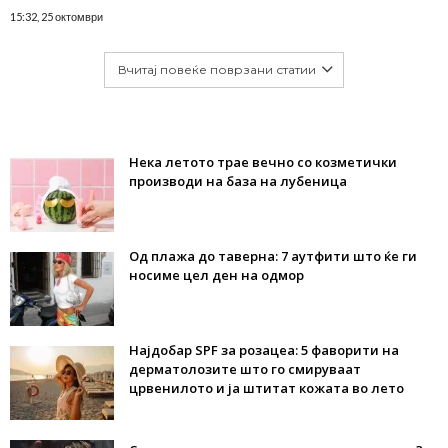
15:32, 25 октомври
Вчитај повеќе поврзани статии
Нека летото трае вечно со козметички
производи на база на лубеница
Од плажа до таверна: 7 аутфити што ќе ги
носиме цел ден на одмор
Најдобар SPF за розацеа: 5 фаворити на
дерматолозите што го смируваат
црвенилото и ја штитат кожата во лето