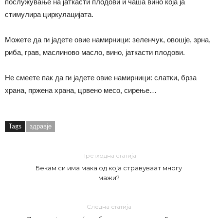
послужување на јаткасти плодови и чаша вино која ја
стимулира циркулацијата.
Можете да ги јадете овие намирници: зеленчук, овошје, зрна,
риба, грав, маслиново масло, вино, јаткасти плодови.
Не смеете пак да ги јадете овие намирници: слатки, брза
храна, пржена храна, црвено месо, сирење…
Tags
здравје
Претходна статија
Бекам си има мака од која стравуваат многу
мажи?
Следна статија