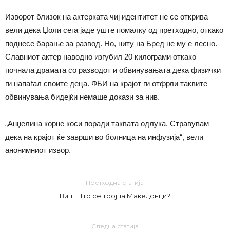
Изворот близок на актерката чиј идентитет не се открива
вели дека Џоли сега јаде уште помалку од претходно, откако
поднесе барање за развод. Но, ниту на Бред не му е лесно.
Славниот актер наводно изгубил 20 килограми откако
почнала драмата со разводот и обвинувањата дека физички
ги напаѓал своите деца. ФБИ на крајот ги отфрли таквите
обвинувања бидејќи немаше докази за нив.
„Анџелина корне коси поради таквата одлука. Стравувам
дека на крајот ќе заврши во болница на инфузија“, вели
анонимниот извор.
Претходна статија
Виц: Што се тројца Македонци?
Следна статија