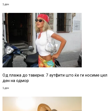
1 ден
Од плажа до таверна: 7 аутфити што ќе ги носиме цел
ден на одмор
1 ден