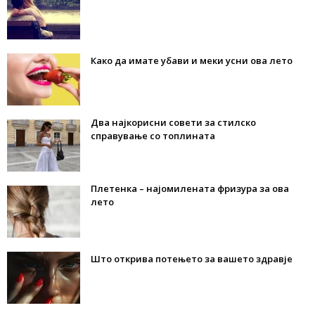
Како да имате убави и меки усни ова лето
Два најкорисни совети за стилско
справување со топлината
Плетенка – најомилената фризура за ова
лето
Што открива потењето за вашето здравје