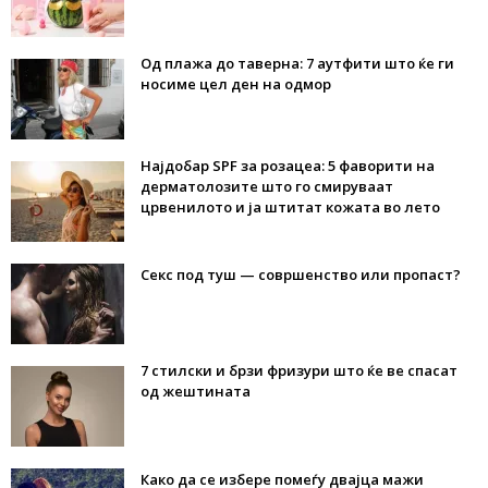
Од плажа до таверна: 7 аутфити што ќе ги
носиме цел ден на одмор
Најдобар SPF за розацеа: 5 фаворити на
дерматолозите што го смируваат
црвенилото и ја штитат кожата во лето
Секс под туш — совршенство или пропаст?
7 стилски и брзи фризури што ќе ве спасат
од жештината
Како да се избере помеѓу двајца мажи