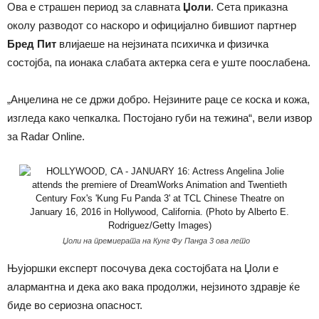
Ова е страшен период за славната
Џоли
. Сета приказна
околу разводот со наскоро и официјално бившиот партнер
Бред Пит
влијаеше на нејзината психичка и физичка
состојба, па ионака слабата актерка сега е уште поослабена.
„Анџелина не се држи добро. Нејзините раце се коска и кожа,
изгледа како чепкалка. Постојано губи на тежина“, вели извор
за Radar Online.
Џоли на премиерата на Кунг Фу Панда 3 ова лето
Њујоршки експерт посочува дека состојбата на Џоли е
алармантна и дека ако вака продолжи, нејзиното здравје ќе
биде во сериозна опасност.