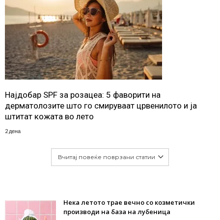
Најдобар SPF за розацеа: 5 фаворити на
дерматолозите што го смируваат црвенилото и ја
штитат кожата во лето
2 дена
Вчитај повеќе поврзани статии
Нека летото трае вечно со козметички
производи на база на лубеница