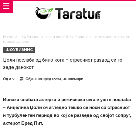
Home
Шоубизнис
Џоли послаба од било кога – стресниот развод си
го зеде данокот
ШОУБИЗНИС
Џоли послаба од било кога – стресниот развод си го
зеде данокот
Од
A V
Објавено пред
09:54, 30 ноември
Ионака слабата актерка и режисерка сега е уште послаба
– Анџелина Џоли очигледно тешко се носи со страсниот
и турбулентен период во кој се разведе од својот сопруг,
актерот Бред Пит.