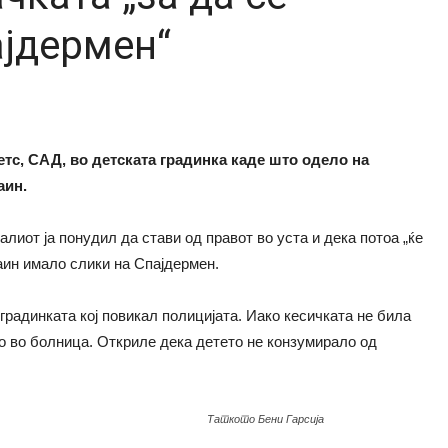
ајдермен“
тс, САД, во детската градинка каде што одело на
аин.
лиот ја понудил да стави од правот во уста и дека потоа „ќе
аин имало слики на Спајдермен.
градинката кој повикал полицијата. Иако кесичката не била
о во болница. Откриле дека детето не конзумирало од
Таткото Бени Гарсија