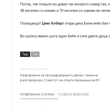
Потоа, тие отишле во домот на неговото семејство, 
38 кесички со кокаин и 70 кесички со хероин во него
Полицаецот
Џим Алберт
откри дека Бени веќе бил 
Во куќата имало уште едно бебе и сега двете деца с
Tags
Топ
Претходна статија
Реформите за проширувањето денес тема на
разговори во Советот за општи прашања на ЕУ
ПОВРЗАНИ СТАТИИ
ПОВЕЌЕ ВЕБКАФЕ