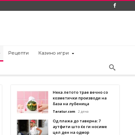
Рецепти
Казино игри
Нека летото трае вечно со
козметички производи на
база на лубеница
Taratur.com
2 дена
Од плажа до таверна: 7
аутфити што ќе ги носиме
цел ден на одмор