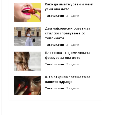
Како да имате убави и меки
усни ова лето
Taratur.com
2 недели
Два најкорисни совети за
стилско справување со
топлината
Taratur.com
2 недели
Плетенка – најомилената
фризура за ова лето
Taratur.com
2 недели
Што открива потењето за
вашето здравје
Taratur.com
2 недели