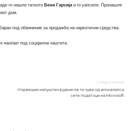
каде го нашле таткото
Бени Гарсија
и го уапсиле. Пронашле
виот дом.
баран под обвинение за продажба на наркотични средства.
е наоѓаат под социјална заштита.
Следна статија
Норвешки напуштен рудник ќе ги чува од апокалипса
сите податоци на Microsoft