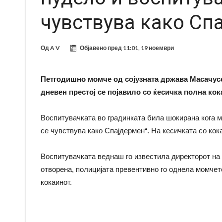
чувствува како Сп
Од
A V
Објавено пред
11:01, 19 ноември
Петгодишно момче од сојузната држава Масачусе
дневен престој се појавило со ќесичка полна кок
Воспитувачката во градинката била шокирана кога ма
се чувствува како Спајдермен“. На кесичката со кок
Воспитувачката веднаш го известила директорот на 
отворена, полицијата превентивно го однела момчет
кокаинот.