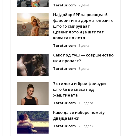
Taratur.com
2 дена
Најдобар SPF за розацеа: 5
фаворити на дерматолозите
што го смируваат
црвенилото и ја штитат
кожата во лето
Taratur.com
3 дена
Секс под туш — совршенство
или пропаст?
Taratur.com
3 дена
7 стилски и брзи фризури
што ќе ве спасат од
жештината
Taratur.com
1 недела
Како да се избере помеѓу
двајца мажи
Taratur.com
2 недели