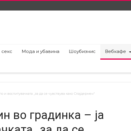
 секс
Мода и убавина
Шоубизнис
Вебкафе
ло и воспитувачката „за да се чувствува како Спајдермен“
н во градинка – ја
чката „за да се