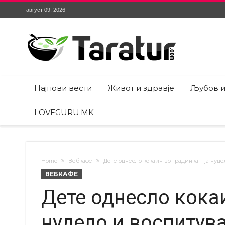
август 09, 2026
Најнови вести
Живот и здравје
Љубов и
LOVEGURU.MK
Home
Вебкафе
Дете однесло кокаин во градинка – ја нуде
ВЕБКАФЕ
Дете однесло кокаи
нудело и воспитува