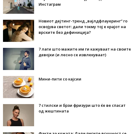
Инстаграм
Новиот дејтинг-тренд „вајлдфлауеринг“ го
освојува светот: дали токму тој е крајот на
врските без дефиниција?
7 лаги што мажите им ги кажуваат на своите
девојки (и лесно се извлекуваат)
Мини-пити со кајсии
7 стилски и брзи фризури што ќе ве спасат
од жештината
Факти за кожата: Дали пегите всушност се