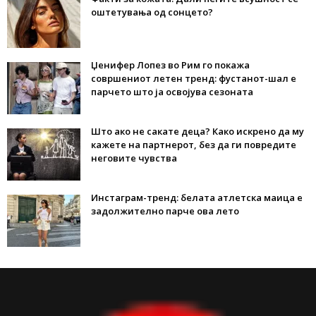
оштетувања од сонцето?
Џенифер Лопез во Рим го покажа
совршениот летен тренд: фустанот-шал е
парчето што ја освојува сезоната
Што ако не сакате деца? Како искрено да му
кажете на партнерот, без да ги повредите
неговите чувства
Инстаграм-тренд: белата атлетска маица е
задолжително парче ова лето