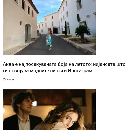
Аква е најпосакуваната боја на летото: нијансата што
ги освојува модните писти и Инстаграм
22 часа