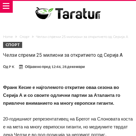
Home
Спорт
Челзи спреми 25 милиони за откритието од Серија А
СПОРТ
Челзи спреми 25 милиони за откритието од Серија А
Од
P K
Објавено пред
12:46, 28 декември
Франк Кесие е најголемото откритие оваа сезона во
Серија А и со своите одлични партии за Аталанта го
привлече вниманието на многу европски гиганти.
20-годишниот репрезентативец на Брегот на Слоновата коста
е на мета на многу еврипоски гиганти, но медиумите тврдат
дека Челзи е во пол-позиција за неговиот потпис.