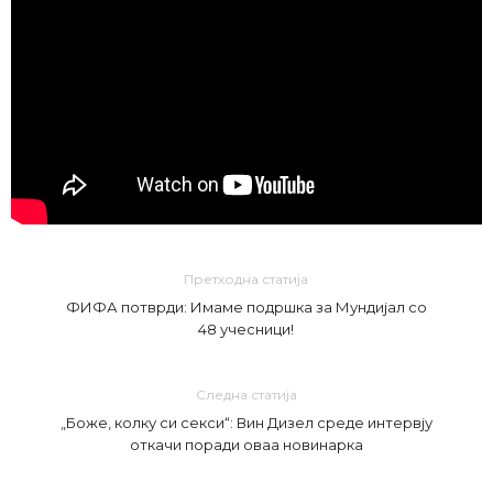
Претходна статија
ФИФА потврди: Имаме подршка за Мундијал со
48 учесници!
Следна статија
„Боже, колку си секси“: Вин Дизел среде интервју
откачи поради оваа новинарка