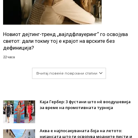
Новиот дејтинг-тренд „вајлдфлауеринг“ го освојува
светот: дали токму тој е крајот на врските без
дефиниција?
22 часа
Вчитај повеќе поврзани статии
Каја Гербер: 3 фустани што нè воодушевија
за време на промотивната турнеја
Аква е најпосакуваната боја на летото:
нијансата што ги освојува модните писти и