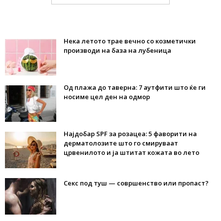
Нека летото трае вечно со козметички
производи на база на лубеница
Од плажа до таверна: 7 аутфити што ќе ги
носиме цел ден на одмор
Најдобар SPF за розацеа: 5 фаворити на
дерматолозите што го смируваат
црвенилото и ја штитат кожата во лето
Секс под туш — совршенство или пропаст?