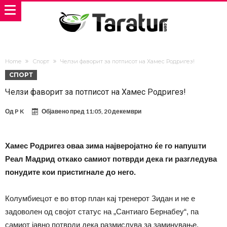
Home
Спорт
Челзи фаворит за потписот на Хамес Родригез!
СПОРТ
Челзи фаворит за потписот на Хамес Родригез!
Од
P K
Објавено пред
11:05, 20 декември
Хамес Родригез оваа зима најверојатно ќе го напушти
Реал Мадрид откако самиот потврди дека ги разгледува
понудите кои пристигнале до него.
Колумбиецот е во втор план кај тренерот Зидан и не е
задоволен од својот статус на „Сантиаго Бернабеу“, па
самиот јавно потврди дека размислува за заминување.