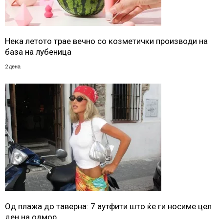
Нека летото трае вечно со козметички производи на
база на лубеница
2 дена
Од плажа до таверна: 7 аутфити што ќе ги носиме цел
ден на одмор