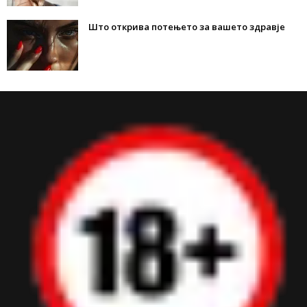
Што открива потењето за вашето здравје