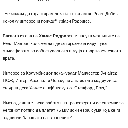
„Не можам да гарантирам дека ќе останам во Реал. Добив
неколку интересни понуди“, изјави Родригез.
Ваквата изјава на
Хамес Родригез
ги налути челниците на
Реал Мадрид кои сметаат дека тој само ја нарушува
атмосферата во соблекувалната и му ја отворија излезната
врата.
Интерес за Колумбиецот покажуваат Манчестер Јунајтед,
ПСЖ, Интер, Арсенал и Челзи, но англиските медиуми се
сигурни дека Хамес е најблиску до „Стенфорд Бриџ“.
Имено, „сините“ веќе работат на трансферот и се спремни за
неговиот потпис да платат 75 милиони евра, сума која ќе ги
задоволи барањата на „кралевите“.