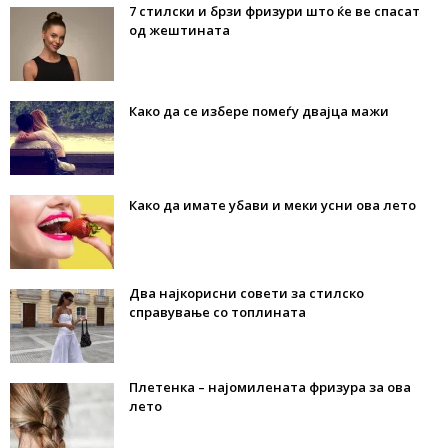
7 стилски и брзи фризури што ќе ве спасат
од жештината
Како да се избере помеѓу двајца мажи
Како да имате убави и меки усни ова лето
Два најкорисни совети за стилско
справување со топлината
Плетенка – најомилената фризура за ова
лето