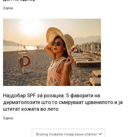
2 дена
Најдобар SPF за розацеа: 5 фаворити на
дерматолозите што го смируваат црвенилото и ја
штитат кожата во лето
3 дена
Вчитај повеќе поврзани статии