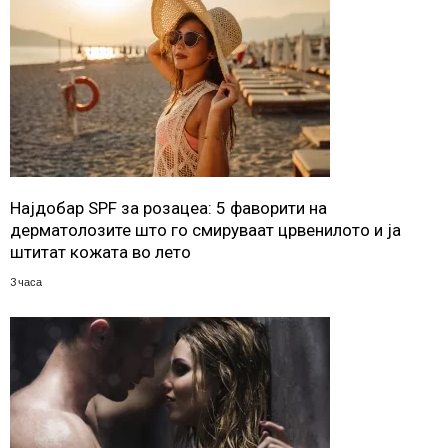
Најдобар SPF за розацеа: 5 фаворити на
дерматолозите што го смируваат црвенилото и ја
штитат кожата во лето
3 часа