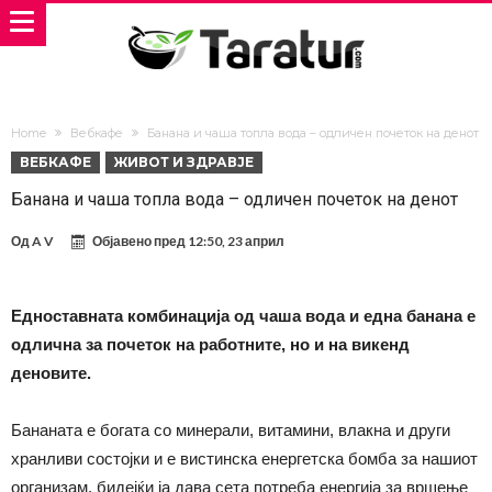
Home
Вебкафе
Банана и чаша топла вода – одличен почеток на денот
ВЕБКАФЕ
ЖИВОТ И ЗДРАВЈЕ
Банана и чаша топла вода – одличен почеток на денот
Од
A V
Објавено пред
12:50, 23 април
Едноставната комбинација од чаша вода и една банана е
одлична за почеток на работните, но и на викенд
деновите.
Бананата е богата со минерали, витамини, влакна и други
хранливи состојки и е вистинска енергетска бомба за нашиот
организам, бидејќи ја дава сета потреба енергија за вршење