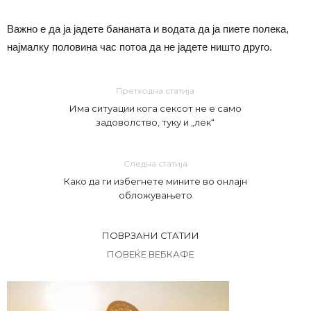
Важно е да ја јадете бананата и водата да ја пиете полека,
најмалку половина час потоа да не јадете ништо друго.
Претходна статија
Има ситуации кога сексот не е само
задоволство, туку и „лек“
Следна статија
Како да ги избегнете мините во онлајн
обложувањето
ПОВРЗАНИ СТАТИИ
ПОВЕЌЕ ВЕБКАФЕ