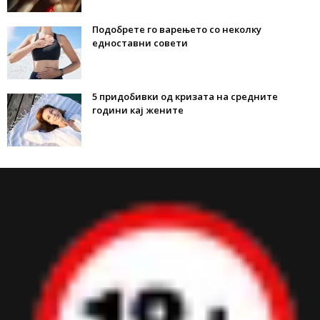
Подобрете го варењето со неколку
едноставни совети
5 придобивки од кризата на средните
години кај жените