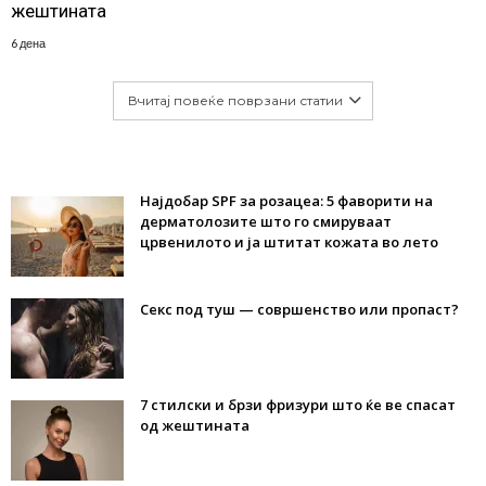
жештината
6 дена
Вчитај повеќе поврзани статии
Најдобар SPF за розацеа: 5 фаворити на
дерматолозите што го смируваат
црвенилото и ја штитат кожата во лето
Секс под туш — совршенство или пропаст?
7 стилски и брзи фризури што ќе ве спасат
од жештината