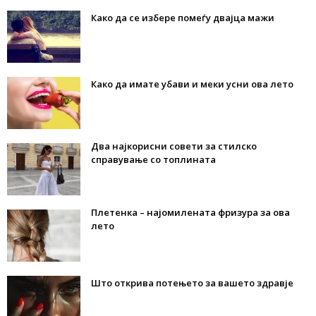
Како да се избере помеѓу двајца мажи
Како да имате убави и меки усни ова лето
Два најкорисни совети за стилско
справување со топлината
Плетенка – најомилената фризура за ова
лето
Што открива потењето за вашето здравје