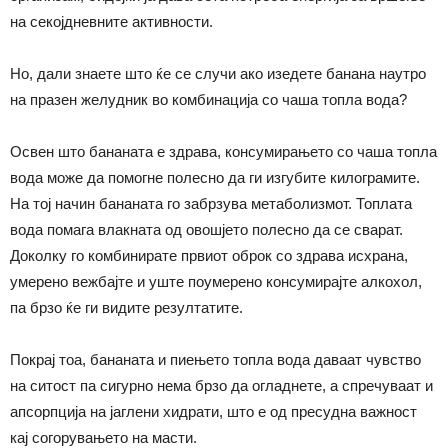
на секојдневните активности.
Но, дали знаете што ќе се случи ако изедете банана наутро
на празен желудник во комбинација со чаша топла вода?
Освен што бананата е здрава, консумирањето со чаша топла
вода може да помогне полесно да ги изгубите килограмите.
На тој начин бананата го забрзува метаболизмот. Топлата
вода помага влакната од овошјето полесно да се сварат.
Доколку го комбинирате првиот оброк со здрава исхрана,
умерено вежбајте и уште поумерено консумирајте алкохол,
па брзо ќе ги видите резултатите.
Покрај тоа, бананата и пиењето топла вода даваат чувство
на ситост па сигурно нема брзо да огладнете, а спречуваат и
апсорпција на јаглени хидрати, што е од пресудна важност
кај согорувањето на масти.