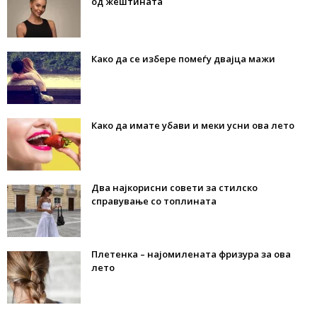
од жештината
Како да се избере помеѓу двајца мажи
Како да имате убави и меки усни ова лето
Два најкорисни совети за стилско
справување со топлината
Плетенка – најомилената фризура за ова
лето