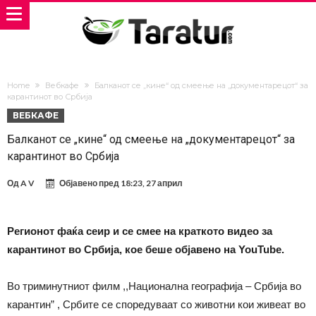
Home
Вебкафе
Балканот се „кине“ од смеење на „документарецот“ за
карантинот во Србија
ВЕБКАФЕ
Балканот се „кине“ од смеење на „документарецот“ за
карантинот во Србија
Од
A V
Објавено пред
18:23, 27 април
Регионот фаќа сеир и се смее на краткото видео за
карантинот во Србија, кое беше објавено на YouTube.
Во триминутниот филм ,,Национална географија – Србија во
карантин” , Србите се споредуваат со животни кои живеат во