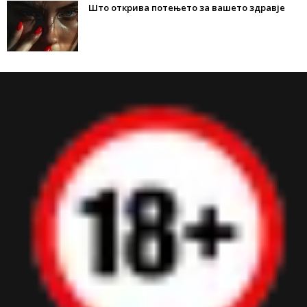
Што открива потењето за вашето здравје