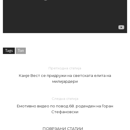
Tags
Топ
Претходна статија
Канје Вест се придружи на светската елита на
милијардери
Следна статија
Емотивно видео по повод 68. роденден на Горан
Стефановски
ПОВРЗАНИ СТАТИИ