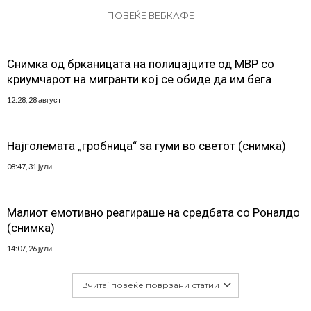
ПОВЕЌЕ ВЕБКАФЕ
Снимка од брканицата на полицајците од МВР со
криумчарот на мигранти кој се обиде да им бега
12:28, 28 август
Најголемата „гробница“ за гуми во светот (снимка)
08:47, 31 јули
Малиот емотивно реагираше на средбата со Роналдо
(снимка)
14:07, 26 јули
Вчитај повеќе поврзани статии