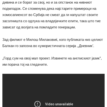
дивина и се борат за свој, но и за опстанок на нивниот
подмладок. Се споменува дека најстарите примероци на
хомосапиенсот во Србија не смеат да ги напуштат своите
засолништа со одлука на владејачките елити, така што тие
зависат од волјата на помладите генерации.
Зад филмот е Милош Милаковиќ, кого публиката низ целиот
Балкан го запозна во хумористичната серија ,,Дневник’.
„Горд сум на овој мал проект. Извинете на англискиот јазик”,
им порача тој на гледачите.