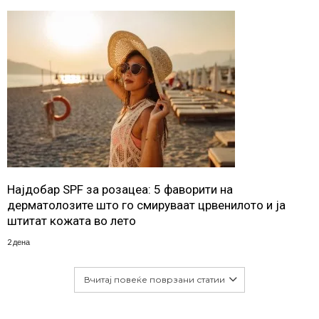
Најдобар SPF за розацеа: 5 фаворити на
дерматолозите што го смируваат црвенилото и ја
штитат кожата во лето
2 дена
Вчитај повеќе поврзани статии