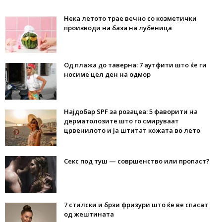
Нека летото трае вечно со козметички
производи на база на лубеница
Од плажа до таверна: 7 аутфити што ќе ги
носиме цел ден на одмор
Најдобар SPF за розацеа: 5 фаворити на
дерматолозите што го смируваат
црвенилото и ја штитат кожата во лето
Секс под туш — совршенство или пропаст?
7 стилски и брзи фризури што ќе ве спасат
од жештината