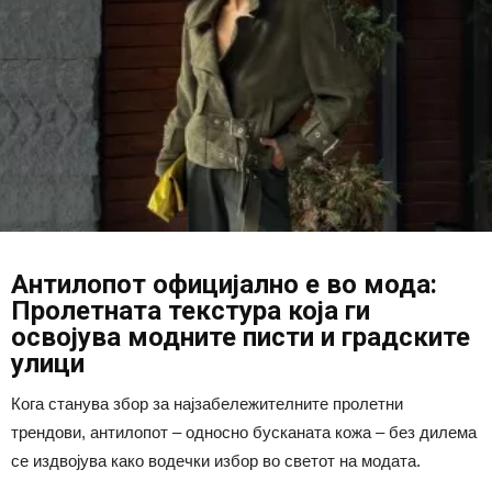
Антилопот официјално е во мода:
Пролетната текстура која ги
освојува модните писти и градските
улици
Кога станува збор за најзабележителните пролетни
трендови, антилопот – односно бусканата кожа – без дилема
се издвојува како водечки избор во светот на модата.