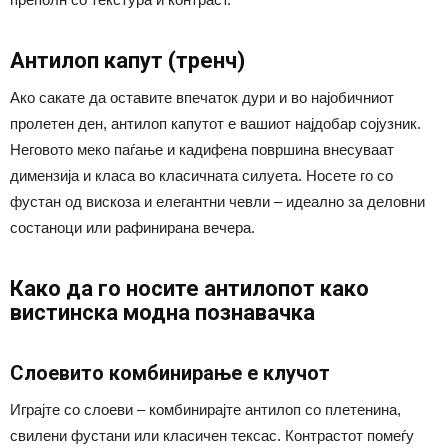
Антилоп капут (тренч)
Ако сакате да оставите впечаток дури и во најобичниот
пролетен ден, антилоп капутот е вашиот најдобар сојузник.
Неговото меко паѓање и кадифена површина внесуваат
димензија и класа во класичната силуета. Носете го со
фустан од вискоза и елегантни чевли – идеално за деловни
состаноци или рафинирана вечера.
Како да го носите антилопот како
вистинска модна познавачка
Слоевито комбинирање е клучот
Играјте со слоеви – комбинирајте антилоп со плетенина,
свилени фустани или класичен тексас. Контрастот помеѓу