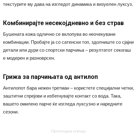
текстурите му дава на изгледот динамика и визуелен луксуз.
Комбинирајте несекојдневно и без страв
Бушената кожа одлично се вклопува во неочекувани
комбинации. Пробајте ја со сатенски топ, здолниште со сјајни
детали или дури со спортски парчиња – резултатот секогаш
е модерен и разноврсен.
Грижа за парчињата од антилоп
Антилопот бара нежен третман – користете специјални четки,
заштитни спрејови и избегнувајте контакт со вода. Така,
вашето омилено парче ќе изгледа луксузно и наредните
сезони.
Претходна статија