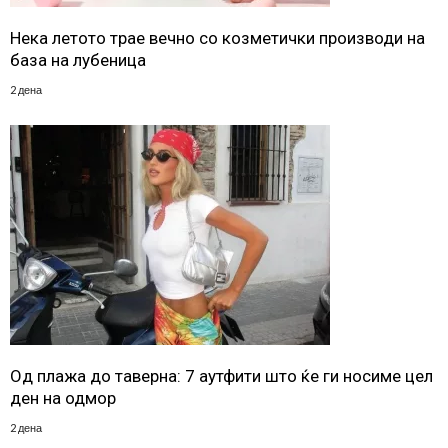
Нека летото трае вечно со козметички производи на
база на лубеница
2 дена
Од плажа до таверна: 7 аутфити што ќе ги носиме цел
ден на одмор
2 дена