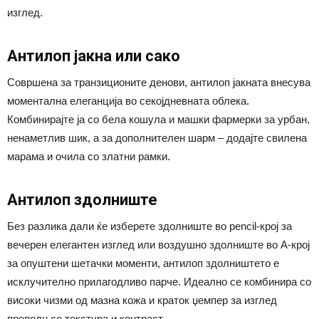
изглед.
Антилоп јакна или сако
Совршена за транзиционите денови, антилоп јакната внесува
моментална елеганција во секојдневната облека.
Комбинирајте ја со бела кошула и машки фармерки за урбан,
ненаметлив шик, а за дополнителен шарм – додајте свилена
марама и очила со златни рамки.
Антилоп здолниште
Без разлика дали ќе изберете здолниште во pencil-крој за
вечерен елегантен изглед или воздушно здолниште во А-крој
за опуштени шетачки моменти, антилоп здолништето е
исклучително прилагодливо парче. Идеално се комбинира со
високи чизми од мазна кожа и краток џемпер за изглед
преполн со текстура и контраст.