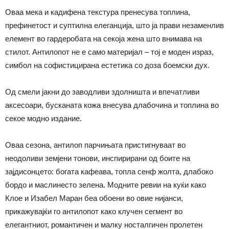
Оваа мека и кадифена текстура пренесува топлина,
префинетост и суптилна елеганција, што ја прави незаменлив
елемент во гардеробата на секоја жена што внимава на
стилот. Антилопот не е само материјал – тој е моден израз,
симбол на софистицирана естетика со доза боемски дух.
Од смели јакни до заводливи здолништа и впечатливи
аксесоари, бусканата кожа внесува длабочина и топлина во
секое модно издание.
Оваа сезона, антилоп парчињата пристигнуваат во
неодоливи земјени тонови, инспирирани од боите на
зајдисонцето: богата кафеава, топла сенф жолта, длабоко
бордо и маслинесто зелена. Модните ревии на куќи како
Клое и Изабел Маран беа обоени во овие нијанси,
прикажувајќи го антилопот како клучен сегмент во
елегантниот, романтичен и малку носталгичен пролетен