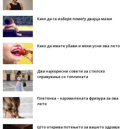
Како да се избере помеѓу двајца мажи
Како да имате убави и меки усни ова лето
Два најкорисни совети за стилско
справување со топлината
Плетенка – најомилената фризура за ова
лето
Што открива потењето за вашето здравје