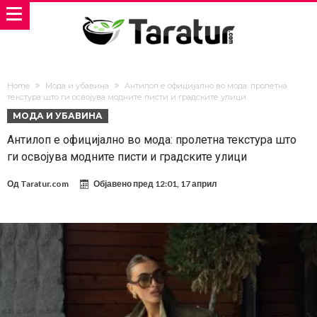
Home
Мода и убавина
Антилоп е официјално во мода: пролетна
текстура што ги освојува модните писти и градските улици
МОДА И УБАВИНА
Антилоп е официјално во мода: пролетна текстура што
ги освојува модните писти и градските улици
Од
Taratur.com
Објавено пред
12:01, 17 април