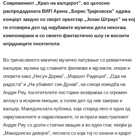
Современиот „Крал на валцерот”, во целосно
распродадената ВИП Арена „Борис Трајковски” одржа
концерт заедно со својот оркестар „Јохан Штраус” на кој
ги отсвиреа дел од најубавите музички дела некогаш
компонирани и со своето фантастично шоу ги восхити
илјадниците посетители
.
Во тричасовното магично музичко патување со романтични
валцери, музика од славните филмови и мјузикли, опери и
оперети како „Несун Дорма”, „Маршот Радецки”, „Ода на
радоста” и „На убавиот син Дунав”, на секоја изведба на
Андре Риу, посетителите постојано возвраќаа со огромен
аплауз и искрени емоции, а голем дел од нив заиграа и
валцер. Македонската публика, која според него е една од
најмузикалните и најраспеаните, го испрати маестралниот
Андре Риу со долги стоечки овации и во еден глас пеејќи ја
„Македонско девојче”, песната со која тој го означи и крајот