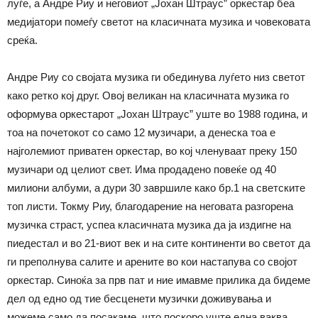
луѓе, а Андре Риу и неговиот „Јохан Штраус” оркестар беа
медијатори помеѓу светот на класичната музика и човековата
среќа.
Андре Риу со својата музика ги обединува луѓето низ светот
како ретко кој друг. Овој великан на класичната музика го
оформува оркестарот „Јохан Штраус” уште во 1988 година, и
тоа на почетокот со само 12 музичари, а денеска тоа е
најголемиот приватен оркестар, во кој членуваат преку 150
музичари од целиот свет. Има продадено повеќе од 40
милиони албуми, а дури 30 завршиле како бр.1 на светските
топ листи. Токму Риу, благодарение на неговата разгорена
музичка страст, успеа класичната музика да ја издигне на
пиедестал и во 21-виот век и на сите континенти во светот да
ги преполнува салите и арените во кои настапува со својот
оркестар. Синоќа за прв пат и ние имавме прилика да бидеме
дел од едно од тие бесценети музички доживувања и
можеме само да посакаме, што поскоро уште една ваква