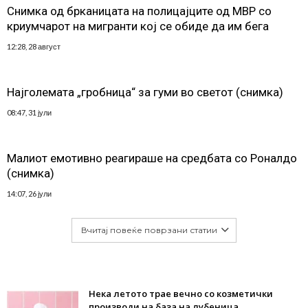
Снимка од брканицата на полицајците од МВР со
криумчарот на мигранти кој се обиде да им бега
12:28, 28 август
Најголемата „гробница“ за гуми во светот (снимка)
08:47, 31 јули
Малиот емотивно реагираше на средбата со Роналдо
(снимка)
14:07, 26 јули
Вчитај повеќе поврзани статии
Нека летото трае вечно со козметички
производи на база на лубеница