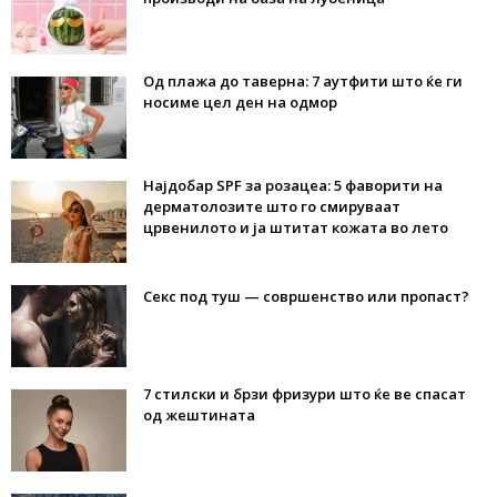
Од плажа до таверна: 7 аутфити што ќе ги
носиме цел ден на одмор
Најдобар SPF за розацеа: 5 фаворити на
дерматолозите што го смируваат
црвенилото и ја штитат кожата во лето
Секс под туш — совршенство или пропаст?
7 стилски и брзи фризури што ќе ве спасат
од жештината