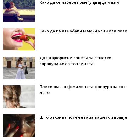
Како да се избере помеѓу двајца мажи
Како да имате убави и меки усни ова лето
Два најкорисни совети за стилско
справување со топлината
Плетенка – најомилената фризура за ова
лето
Што открива потењето за вашето здравје