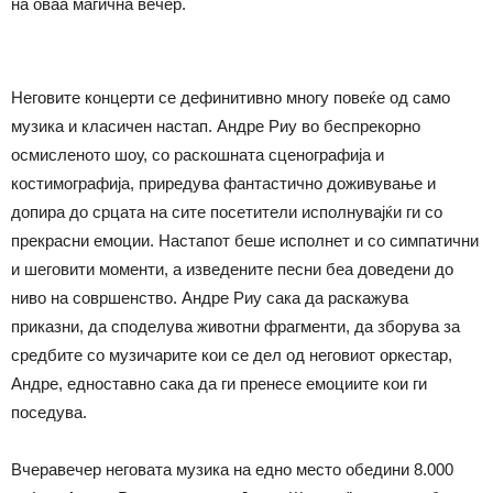
на оваа магична вечер.
Неговите концерти се дефинитивно многу повеќе од само
музика и класичен настап. Андре Риу во беспрекорно
осмисленото шоу, со раскошната сценографија и
костимографија, приредува фантастично доживување и
допира до срцата на сите посетители исполнувајќи ги со
прекрасни емоции. Настапот беше исполнет и со симпатични
и шеговити моменти, а изведените песни беа доведени до
ниво на совршенство. Андре Риу сака да раскажува
приказни, да споделува животни фрагменти, да зборува за
средбите со музичарите кои се дел од неговиот оркестар,
Андре, едноставно сака да ги пренесе емоциите кои ги
поседува.
Вчеравечер неговата музика на едно место обедини 8.000