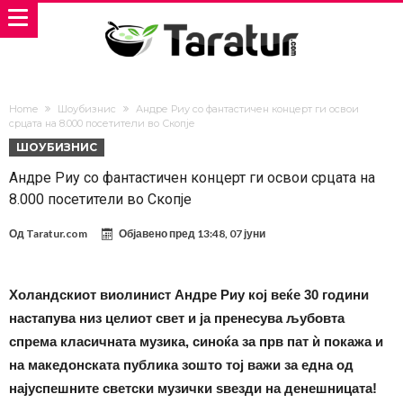
Home
Шоубизнис
Андре Риу со фантастичен концерт ги освои
срцата на 8.000 посетители во Скопје
ШОУБИЗНИС
Андре Риу со фантастичен концерт ги освои срцата на
8.000 посетители во Скопје
Од
Taratur.com
Објавено пред
13:48, 07 јуни
Холандскиот виолинист Андре Риу кој веќе 30 години
настапува низ целиот свет и ја пренесува љубовта
спрема класичната музика, синоќа за прв пат ѝ покажа и
на македонската публика зошто тој важи за една од
најуспешните светски музички ѕвезди на денешницата!