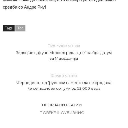
средба со Андре Риу!
Tags
Топ
Претходна статија
Зиддојче цајтунг: Меркел рекла „не“ за брз датум
за Македонија
Следна статија
Мерцедесот од Груевски наместо да се продава,
ќе се поднови со гуми од 53.000 евра
ПОВРЗАНИ СТАТИИ
ПОВЕЌЕ ШОУБИЗНИС