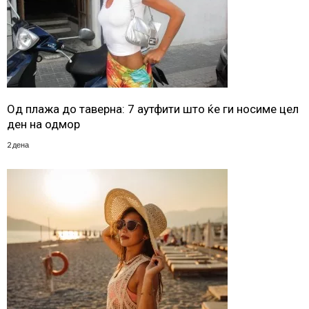
Од плажа до таверна: 7 аутфити што ќе ги носиме цел
ден на одмор
2 дена