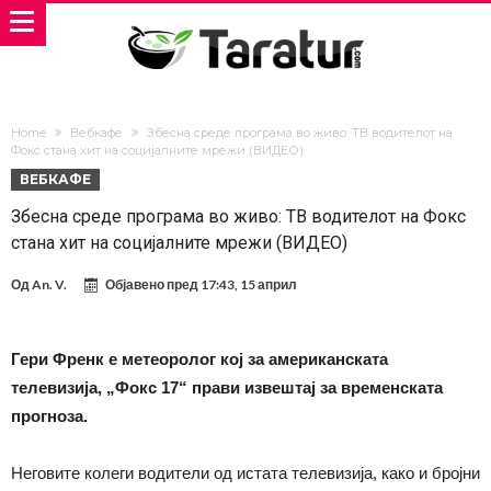
Home
Вебкафе
Збесна среде програма во живо: ТВ водителот на
Фокс стана хит на социјалните мрежи (ВИДЕО)
ВЕБКАФЕ
Збесна среде програма во живо: ТВ водителот на Фокс
стана хит на социјалните мрежи (ВИДЕО)
Од
An. V.
Објавено пред
17:43, 15 април
Гери Френк е метеоролог кој за американската
телевизија, „Фокс 17“ прави извештај за временската
прогноза.
Неговите колеги водители од истата телевизија, како и бројни