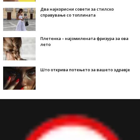
Два најкорисни совети за стилско
справување со топлината
Плетенка – најомилената фризура за ова
лето
Што открива потењето за вашето здравје