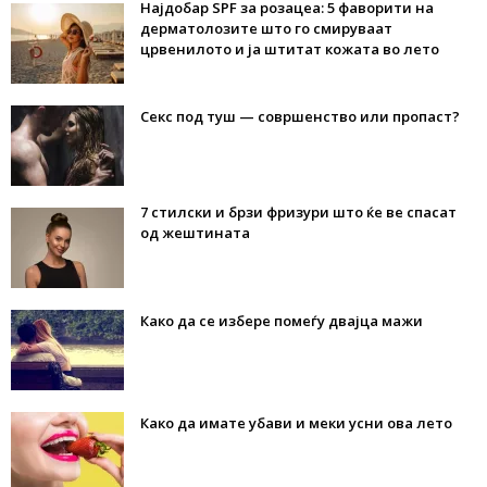
Најдобар SPF за розацеа: 5 фаворити на
дерматолозите што го смируваат
црвенилото и ја штитат кожата во лето
Секс под туш — совршенство или пропаст?
7 стилски и брзи фризури што ќе ве спасат
од жештината
Како да се избере помеѓу двајца мажи
Како да имате убави и меки усни ова лето