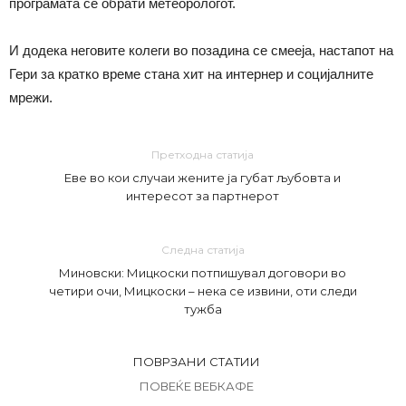
програмата се обрати метеорологот.
И додека неговите колеги во позадина се смееја, настапот на
Гери за кратко време стана хит на интернер и социјалните
мрежи.
Претходна статија
Еве во кои случаи жените ја губат љубовта и
интересот за партнерот
Следна статија
Миновски: Мицкоски потпишувал договори во
четири очи, Мицкоски – нека се извини, оти следи
тужба
ПОВРЗАНИ СТАТИИ
ПОВЕЌЕ ВЕБКАФЕ