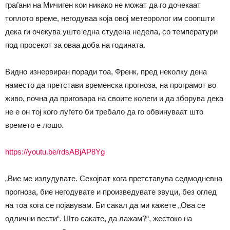
граѓани на Мичиген кои никако не можат да го дочекаат
топлото време, негодуваа која овој метеоролог им соопшти
дека ги очекува уште една студена недела, со температури
под просекот за оваа доба на годината.
Видно изнервиран поради тоа, Френк, пред неколку дена
наместо да претстави временска прогноза, на програмот во
живо, почна да приговара на своите колеги и да зборува дека
не е он тој кого луѓето би требало да го обвинуваат што
времето е лошо.
https://youtu.be/rdsABjAP8Yg
„Вие ме излудувате. Секојпат кога претставува седмодневна
прогноза, бие негодувате и произведувате звуци, без оглед
на тоа кога се појавувам. Би сакал да ми кажете „Ова се
одлични вести“. Што сакате, да лажам?“, жестоко на