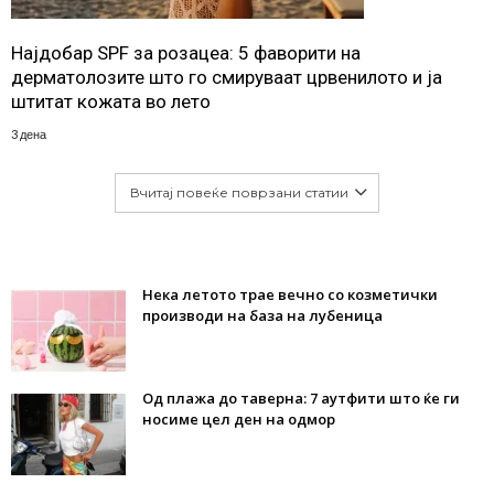
Најдобар SPF за розацеа: 5 фаворити на
дерматолозите што го смируваат црвенилото и ја
штитат кожата во лето
3 дена
Вчитај повеќе поврзани статии
Нека летото трае вечно со козметички
производи на база на лубеница
Од плажа до таверна: 7 аутфити што ќе ги
носиме цел ден на одмор