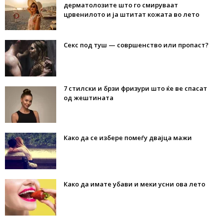
дерматолозите што го смируваат
црвенилото и ја штитат кожата во лето
Секс под туш — совршенство или пропаст?
7 стилски и брзи фризури што ќе ве спасат
од жештината
Како да се избере помеѓу двајца мажи
Како да имате убави и меки усни ова лето