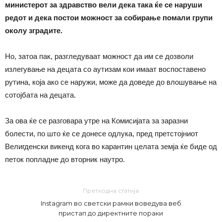
министерот за здравство вели дека така ќе се наруши
редот и дека постои можност за собирање помали групи
околу зградите.
Но, затоа пак, разгледуваат можност да им се дозволи
излегување на децата со аутизам кои имаат воспоставено
рутина, која ако се наружи, може да доведе до влошување на
сотојбата на децата.
За ова ќе се разговара утре на Комисијата за заразни
болести, по што ќе се донесе одлука, пред претстојниот
Велигденски викенд кога во карантин целата земја ќе биде од
петок попладне до вторник наутро.
Претходна статија
Instagram во светски рамки воведува веб
пристап до директните пораки