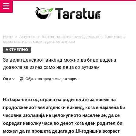
Home
Актуелно
За велигденскиот викенд можно да биде дадена
дозвола за излез само на деца со аутизам
АКТУЕЛНО
За велигденскиот викенд можно да биде дадена
дозвола за излез само на деца со аутизам
Од
A V
Објавено пред
17:26, 14 април
На барањето од страна на родителите за време на
продолжениот велигденски викенд, кога е најавена 85
часовна изолација на целокупното население, да се
одредат неколку часа во денот кога еден родител би
можел да ги прошета децата до 10-годишна возраст,