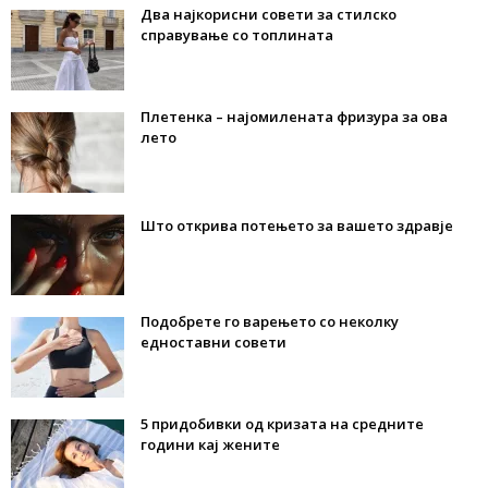
Два најкорисни совети за стилско
справување со топлината
Плетенка – најомилената фризура за ова
лето
Што открива потењето за вашето здравје
Подобрете го варењето со неколку
едноставни совети
5 придобивки од кризата на средните
години кај жените