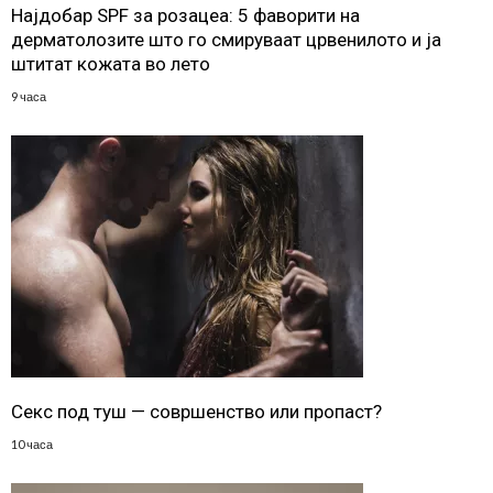
Најдобар SPF за розацеа: 5 фаворити на
дерматолозите што го смируваат црвенилото и ја
штитат кожата во лето
9 часа
Секс под туш — совршенство или пропаст?
10 часа