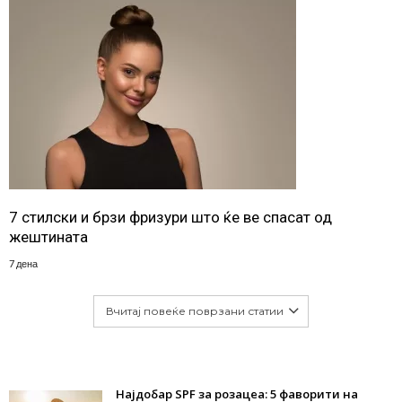
7 стилски и брзи фризури што ќе ве спасат од
жештината
7 дена
Вчитај повеќе поврзани статии
Најдобар SPF за розацеа: 5 фаворити на