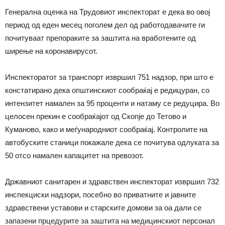
Генерална оценка на Трудовиот инспекторат е дека во овој
период од еден месец поголем дел од работодавачите ги
почитуваат препораките за заштита на вработените од
ширење на коронавирусот.
Инспекторатот за транспорт извршил 751 надзор, при што е
констатирано дека општинскиот сообраќај е редицуран, со
интензитет намален за 95 проценти и натаму се редуцира. Во
целосен прекин е сообраќајот од Скопје до Тетово и
Куманово, како и меѓународниот сообраќај. Контролите на
автобуските станици покажале дека се почитува одлуката за
50 отсо намален капацитет на превозот.
Државниот санитарен и здравствен инспекторат извршил 732
инспекциски надзори, посебно во приватните и јавните
здравствени уставови и старските домови за оа дали се
запазени прцедурите за заштита на медицинскиот персонал