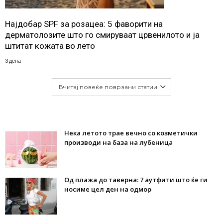
Најдобар SPF за розацеа: 5 фаворити на
дерматолозите што го смируваат црвенилото и ја
штитат кожата во лето
3 дена
Вчитај повеќе поврзани статии
Нека летото трае вечно со козметички
производи на база на лубеница
Од плажа до таверна: 7 аутфити што ќе ги
носиме цел ден на одмор