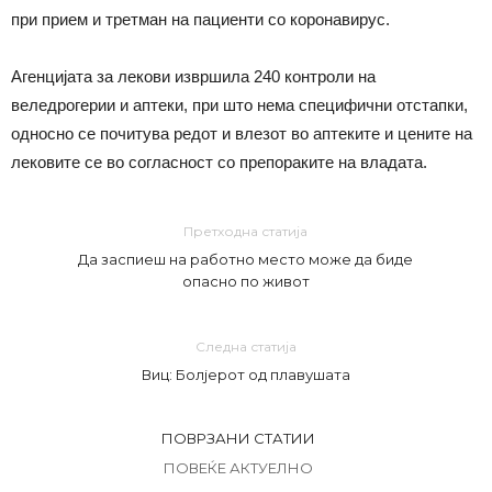
при прием и третман на пациенти со коронавирус.
Агенцијата за лекови извршила 240 контроли на
веледрогерии и аптеки, при што нема специфични отстапки,
односно се почитува редот и влезот во аптеките и цените на
лековите се во согласност со препораките на владата.
Претходна статија
Да заспиеш на работно место може да биде
опасно по живот
Следна статија
Виц: Болјерот од плавушата
ПОВРЗАНИ СТАТИИ
ПОВЕЌЕ АКТУЕЛНО