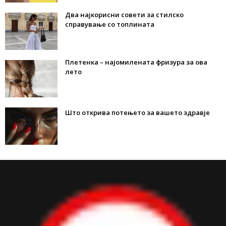
Два најкорисни совети за стилско
справување со топлината
Плетенка – најомилената фризура за ова
лето
Што открива потењето за вашето здравје