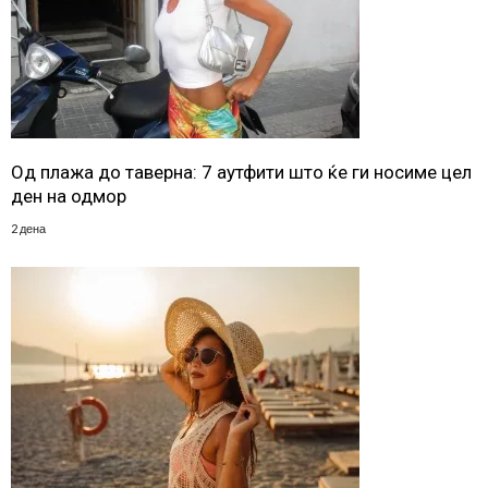
Од плажа до таверна: 7 аутфити што ќе ги носиме цел
ден на одмор
2 дена