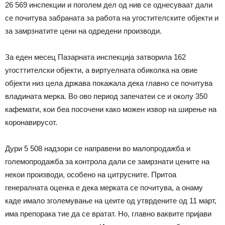
26 569 инспекции и поголем дел од нив се однесуваат дали
се почитува забраната за работа на угостителските објекти и
за замрзнатите цени на одредени производи.
За еден месец Пазарната инспекција затворила 162
угосттителски објекти, а виртуелната обиколка на овие
објекти низ цела држава покажала дека главно се почитува
владината мерка. Во ово период запечатеи се и околу 350
кафемати, кои беа посочени како можен извор на ширење на
коронавирусот.
Дури 5 508 надзори се направени во малопродажба и
големопродажба за контрола дали се замрзнати цените на
некои производи, особено на цитрусните. Притоа
генералната оценка е дека мерката се почитува, а онаму
каде имало зголемување на цеите од утврдените од 11 март,
има препорака тие да се вратат. Но, главно ваквите пријави