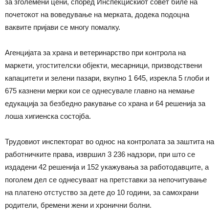
за зголемени цени, според Инспекцискиот совет биле на
почетокот на воведување на мерката, додека подоцна
ваквите пријави се многу помалку.
Агенцијата за храна и ветеринарство при контрола на
маркети, угостителски објекти, месарници, призводствени
капацитети и зелени пазари, вкупно 1 645, изрекла 5 глоби и
675 казнени мерки кои се однесувале главно на немање
едукација за безбедно ракување со храна и 64 решенија за
лоша хигиенска состојба.
Трудовиот инспекторат во однос на контролата за заштита на
работничките права, извршил 3 236 надзори, при што се
издадени 42 решенија и 152 укажувања за работодавците, а
поголем дел се однесуваат на претставки за непочитување
на платено отстуство за дете до 10 години, за самохрани
родители, бремени жени и хронични болни.