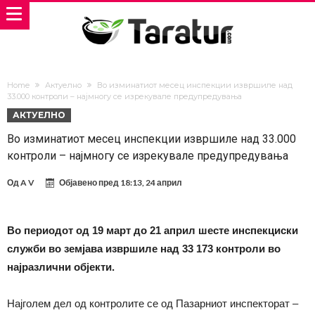
Home
Актуелно
Во изминатиот месец инспекции извршиле над
33.000 контроли – најмногу се изрекувале предупредувања
АКТУЕЛНО
Во изминатиот месец инспекции извршиле над 33.000
контроли – најмногу се изрекувале предупредувања
Од
A V
Објавено пред
18:13, 24 април
Во периодот од 19 март до 21 април шесте инспекциски
служби во земјава извршиле над 33 173 контроли во
најразлични објекти.
Најголем дел од контролите се од Пазарниот инспекторат –