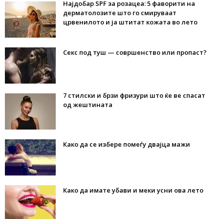
Најдобар SPF за розацеа: 5 фаворити на
дерматолозите што го смируваат
црвенилото и ја штитат кожата во лето
Секс под туш — совршенство или пропаст?
7 стилски и брзи фризури што ќе ве спасат
од жештината
Како да се избере помеѓу двајца мажи
Како да имате убави и меки усни ова лето