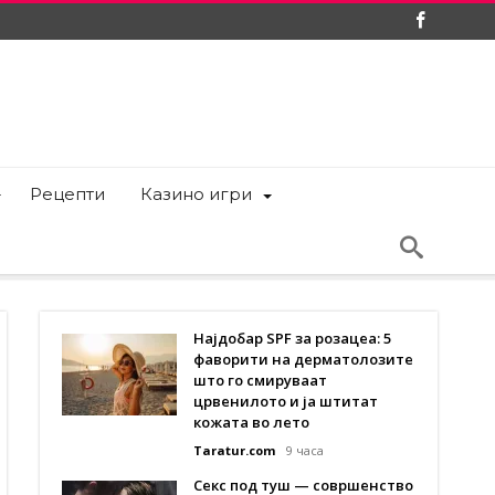
Рецепти
Казино игри
Најдобар SPF за розацеа: 5
фаворити на дерматолозите
што го смируваат
црвенилото и ја штитат
кожата во лето
Taratur.com
9 часа
Секс под туш — совршенство