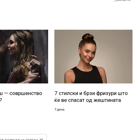
уш — совршенство
7 стилски и брзи фризури што
?
ќе ве спасат од жештината
7 дена
ќе поврзани статии