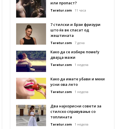
или пропаст?
Taratur.com
11 часа
7 стилски и брзи фризури
што ќе ве спасат од
жештината
Taratur.com
7 дена
Како да се избере помеѓу
двајца мажи
Taratur.com
1 недела
Како да имате убави и меки
усни ова лето
Taratur.com
1 недела
Два најкорисни совети за
стилско справување со
топлината
Taratur.com
1 недела