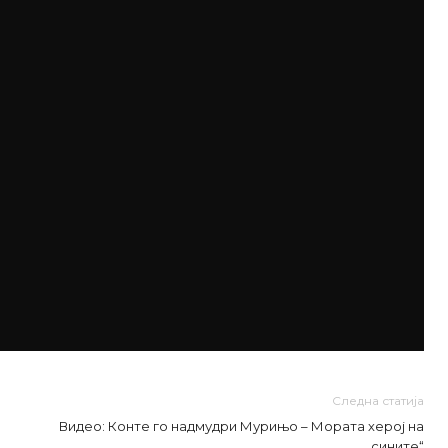
Следна статија
Видео: Конте го надмудри Мурињо – Мората херој на
„сините“