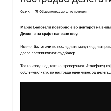
Од
P K
Објавено пред
20:13, 05 ноември
Марио Балотели повторно е во центарот на вним
Дижон и на крајот направи шоу.
Имено,
Балотели
во последните минути од натпрева
допре противничкиот фудбалер.
Тоа го извади од такт контроверзниот Италијанец ко
соблекувалната, па настрада еден човек од делегац