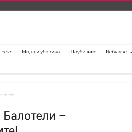
 секс
Мода и убавина
Шоубизнис
Вебкафе
легатите!
а Балотели –
те!