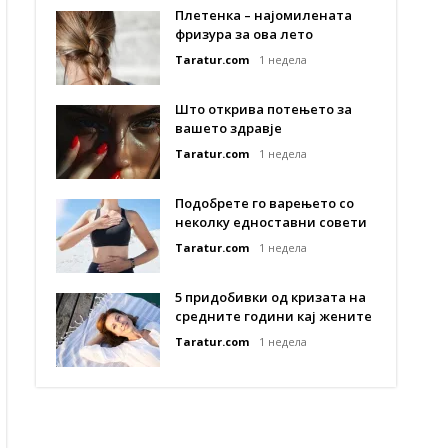
Плетенка – најомилената
фризура за ова лето
Taratur.com
1 недела
Што открива потењето за
вашето здравје
Taratur.com
1 недела
Подобрете го варењето со
неколку едноставни совети
Taratur.com
1 недела
5 придобивки од кризата на
средните години кај жените
Taratur.com
1 недела