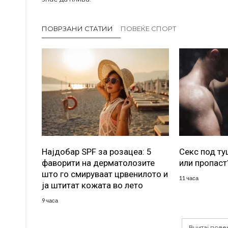
ПОВРЗАНИ СТАТИИ
ПОВЕЌЕ СПОРТ
Најдобар SPF за розацеа: 5
Секс под т
фаворити на дерматолозите
или пропаст
што го смируваат црвенилото и
11 часа
ја штитат кожата во лето
9 часа
Вчитај пове