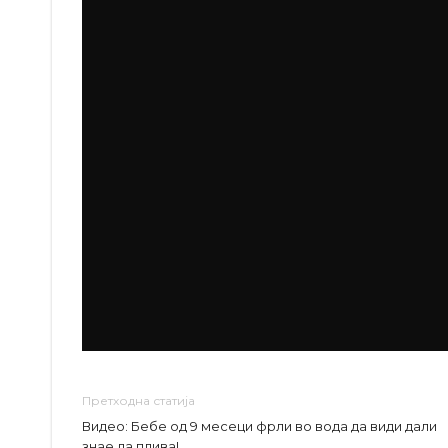
Претходна статија
Видео: Бебе од 9 месеци фрли во вода да види дали
знае да плива!