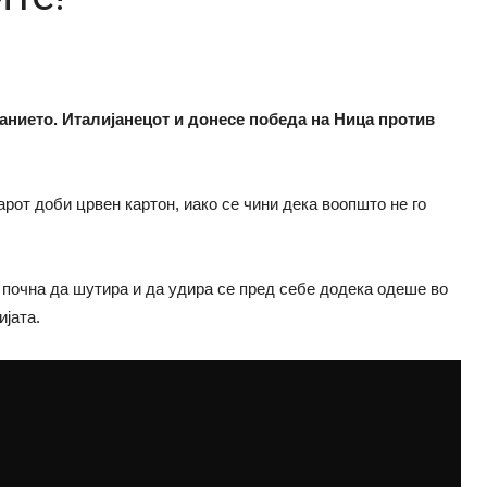
анието. Италијанецот и донесе победа на Ница против
рот доби црвен картон, иако се чини дека воопшто не го
ј почна да шутира и да удира се пред себе додека одеше во
ијата.