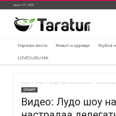
август 07, 2026
Најнови вести
Живот и здравје
Љубов и
LOVEGURU.MK
Home
Спорт
Видео: Лудо шоу на Балотели – настрадаа де
СПОРТ
Видео: Лудо шоу н
настрадаа делегати