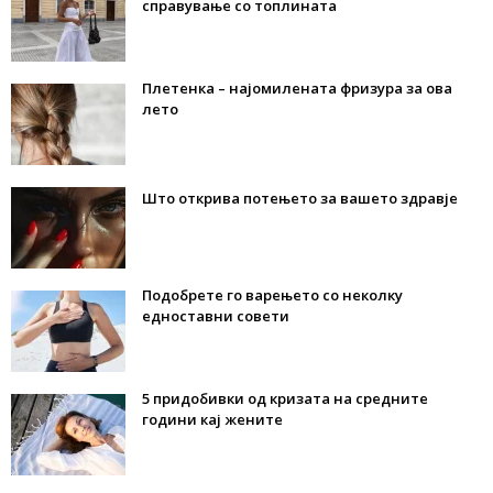
справување со топлината
Плетенка – најомилената фризура за ова
лето
Што открива потењето за вашето здравје
Подобрете го варењето со неколку
едноставни совети
5 придобивки од кризата на средните
години кај жените