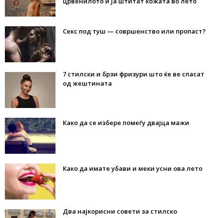
црвенилото и ја штитат кожата во лето
Секс под туш — совршенство или пропаст?
7 стилски и брзи фризури што ќе ве спасат
од жештината
Како да се избере помеѓу двајца мажи
Како да имате убави и меки усни ова лето
Два најкорисни совети за стилско