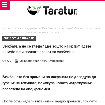
Home
Живот и здравје
Вежбате, а не се гледа? Еве зошто на крајот
јадете повеќе и ви пропаѓа планот за слабеење
ЖИВОТ И ЗДРАВЈЕ
Вежбате, а не се гледа? Еве зошто на крајот јадете
повеќе и ви пропаѓа планот за слабеење
Од
A V
Објавено пред
15:29, 29 ноември
Вежбањето без промени во исхраната не доведува до
губење на тежината, покажува новото истражување
посветено на овој феномен.
После осум недели интензивни кардио тренинзи, три пати