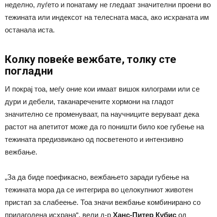
неделно, луѓето и понатаму не гледаат значителни проени во
тежината или индексот на телесната маса, ако исхраната им
останала иста.
Колку повеќе вежбате, толку сте
погладни
И покрај тоа, меѓу оние кои имаат вишок килограми или се
дури и дебели, таканаречените хормони на гладот
значително се променуваат, па научниците веруваат дека
растот на апетитот може да го поништи било кое губење на
тежината предизвикано од посветеното и интензивно
вежбање.
„За да биде поефикасно, вежбањето заради губење на
тежината мора да се интегрира во целокупниот животен
пристап за слабеење. Тоа значи вежбање комбинирано со
прилагодена исхрана“, вели д-р
Ханс-Питер Кубис
од