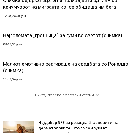
Снимка од брканицата на полицајците од МВР со
криумчарот на мигранти кој се обиде да им бега
12:28, 28 август
Најголемата „гробница“ за гуми во светот (снимка)
08:47, 31 јули
Малиот емотивно реагираше на средбата со Роналдо
(снимка)
14:07, 26 јули
Вчитај повеќе поврзани статии
Најдобар SPF за розацеа: 5 фаворити на
дерматолозите што го смируваат