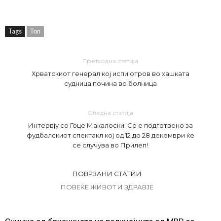
Tags
Топ
Претходна статија
Хрватскиот генерал кој испи отров во хашката
судница почина во болница
Следна статија
Интервју со Гоце Макалоски: Се е подготвено за
фудбалскиот спектакл кој од 12 до 28 декември ќе
се случува во Прилеп!
ПОВРЗАНИ СТАТИИ
ПОВЕЌЕ ЖИВОТ И ЗДРАВЈЕ