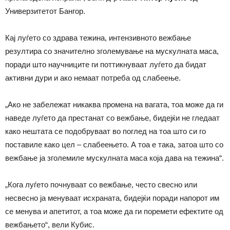
Универзитетот Бангор.
Кај луѓето со здрава тежина, интензивното вежбање
резултира со значително зголемување на мускулната маса,
поради што научниците ги поттикнуваат луѓето да бидат
активни дури и ако немаат потреба од слабеење.
„Ако не забележат никаква промена на вагата, тоа може да ги
наведе луѓето да престанат со вежбање, бидејќи не гледаат
како нештата се подобруваат во поглед на тоа што си го
поставиле како цел – слабеењето. А тоа е така, затоа што со
вежбање ја зголемиле мускулната маса која дава на тежина“.
„Кога луѓето почнуваат со вежбање, често свесно или
несвесно ја менуваат исхраната, бидејќи поради напорот им
се менува и апетитот, а тоа може да ги поремети ефектите од
вежбањето“, вели Кубис.