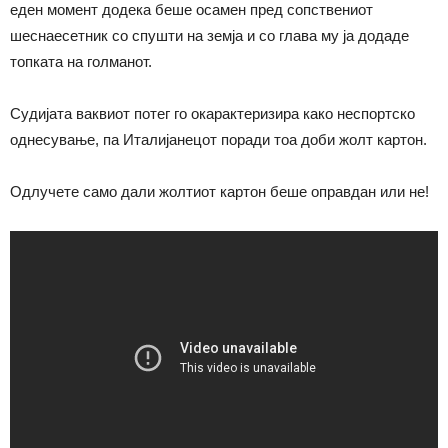
еден момент додека беше осамен пред сопствениот
шеснаесетник со спушти на земја и со глава му ја додаде
топката на голманот.
Судијата ваквиот потег го окарактеризира како неспортско
однесување, па Италијанецот поради тоа доби жолт картон.
Одлучете само дали жолтиот картон беше оправдан или не!