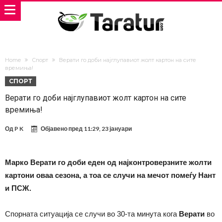
Home
Спорт
Верати го доби најглупавиот жолт картон на сите
времиња!
СПОРТ
Верати го доби најглупавиот жолт картон на сите
времиња!
Од
P K
Објавено пред
11:29, 23 јануари
Марко Верати го доби еден од најконтроверзните жолти
картони оваа сезона, а тоа се случи на мечот помеѓу Нант
и ПСЖ.
Спорната ситуација се случи во 30-та минута кога
Верати
во