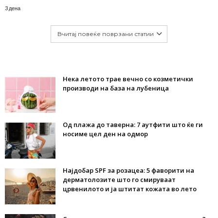
3 дена
Вчитај повеќе поврзани статии
Нека летото трае вечно со козметички
производи на база на лубеница
Од плажа до таверна: 7 аутфити што ќе ги
носиме цел ден на одмор
Најдобар SPF за розацеа: 5 фаворити на
дерматолозите што го смируваат
црвенилото и ја штитат кожата во лето