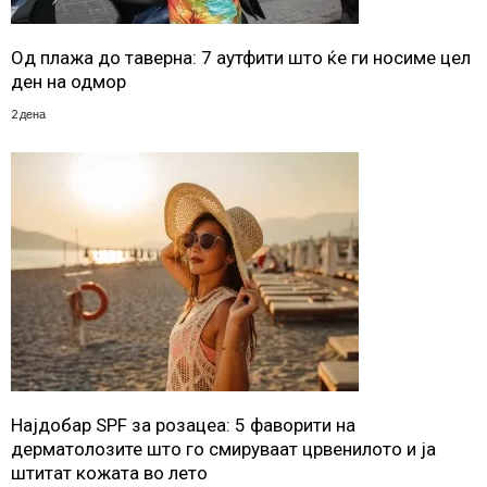
Од плажа до таверна: 7 аутфити што ќе ги носиме цел
ден на одмор
2 дена
Најдобар SPF за розацеа: 5 фаворити на
дерматолозите што го смируваат црвенилото и ја
штитат кожата во лето