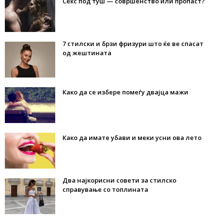
Секс под туш — совршенство или пропаст?
7 стилски и брзи фризури што ќе ве спасат
од жештината
Како да се избере помеѓу двајца мажи
Како да имате убави и меки усни ова лето
Два најкорисни совети за стилско
справување со топлината