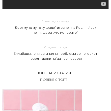
Претходна статија
Дортмунд му го „украде“ играчот на Реал – Исак
потпиша за „милионерите“
Следна статија
Екимбаши лечи вагинални проблеми со неговиот
чевел – жени паѓаат во несвест
ПОВРЗАНИ СТАТИИ
ПОВЕЌЕ СПОРТ