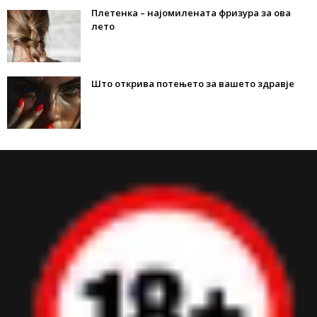
Плетенка – најомилената фризура за ова
лето
Што открива потењето за вашето здравје