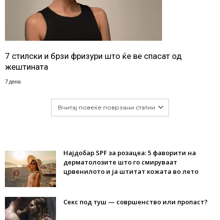
7 стилски и брзи фризури што ќе ве спасат од
жештината
7 дена
Вчитај повеќе поврзани статии
Најдобар SPF за розацеа: 5 фаворити на
дерматолозите што го смируваат
црвенилото и ја штитат кожата во лето
Секс под туш — совршенство или пропаст?