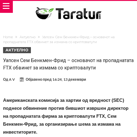
Home
Актуелно
Уапсен Сем Бенкмен-Фрид – основачот на
пропаднатата FTX обвинет за измама со криптовалути
АКТУЕЛНО
Уапсен Сем Бенкмен-Фрид – основачот на пропаднатата
FTX обвинет за измама со криптовалути
Од
A V
Објавено пред
16:24, 13 декември
Американската комисија за хартии од вредност (SEC)
поднесе обвинение против бившиот извршен директор
на пропаднатата фирма за криптовалути FTX, Сем
Бенкмен-Фрид, за организирање шема за измама на
инвеститорите.