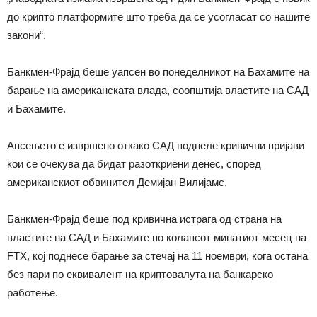
до крипто платформите што треба да се усогласат со нашите
закони“.
Банкмен-Фрајд беше уапсен во понеделникот на Бахамите на
барање на американската влада, соопштија властите на САД
и Бахамите.
Апсењето е извршено откако САД поднеле кривични пријави
кои се очекува да бидат разоткриени денес, според
американскиот обвинител Демијан Вилијамс.
Банкмен-Фрајд беше под кривична истрага од страна на
властите на САД и Бахамите по колапсот минатиот месец на
FTX, кој поднесе барање за стечај на 11 ноември, кога остана
без пари по еквивалент на криптовалута на банкарско
работење.