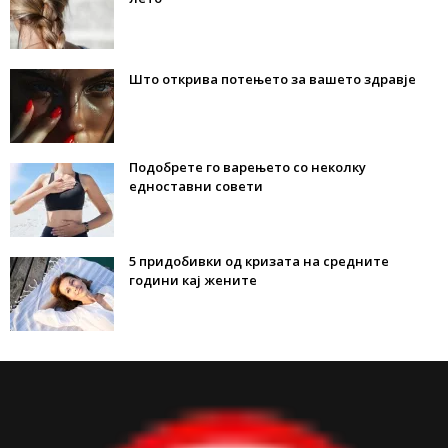
Што открива потењето за вашето здравје
Подобрете го варењето со неколку
едноставни совети
5 придобивки од кризата на средните
години кај жените