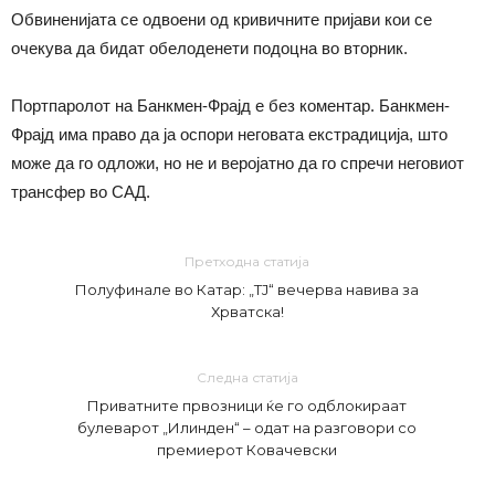
Обвиненијата се одвоени од кривичните пријави кои се
очекува да бидат обелоденети подоцна во вторник.
Портпаролот на Банкмен-Фрајд е без коментар. Банкмен-
Фрајд има право да ја оспори неговата екстрадиција, што
може да го одложи, но не и веројатно да го спречи неговиот
трансфер во САД.
Претходна статија
Полуфинале во Катар: „ТЈ“ вечерва навива за
Хрватска!
Следна статија
Приватните првозници ќе го одблокираат
булеварот „Илинден“ – одат на разговори со
премиерот Ковачевски