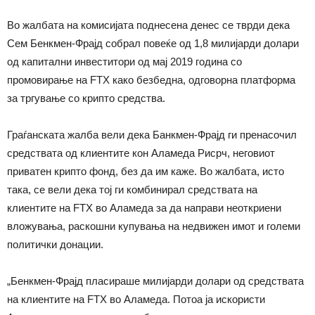
Во жалбата на комисијата поднесена денес се тврди дека
Сем Бенкмен-Фрајд собрал повеќе од 1,8 милијарди долари
од капитални инвеститори од мај 2019 година со
промовирање на FTX како безбедна, одговорна платформа
за тргување со крипто средства.
Граѓанската жалба вели дека Банкмен-Фрајд ги пренасочил
средствата од клиентите кон Аламеда Рисрч, неговиот
приватен крипто фонд, без да им каже. Во жалбата, исто
така, се вели дека тој ги комбинирал средствата на
клиентите на FTX во Аламеда за да направи неоткриени
вложувања, раскошни купувања на недвижен имот и големи
политички донации.
„Бенкмен-Фрајд пласираше милијарди долари од средствата
на клиентите на FTX во Аламеда. Потоа ја искористи