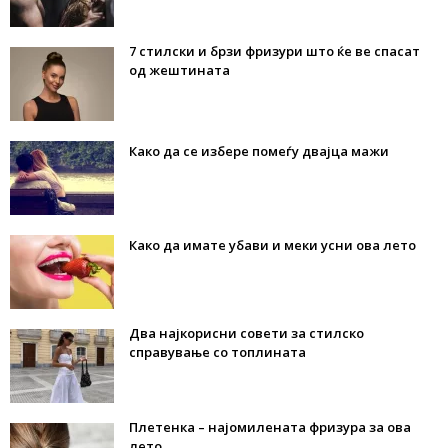
7 стилски и брзи фризури што ќе ве спасат
од жештината
Како да се избере помеѓу двајца мажи
Како да имате убави и меки усни ова лето
Два најкорисни совети за стилско
справување со топлината
Плетенка – најомилената фризура за ова
лето