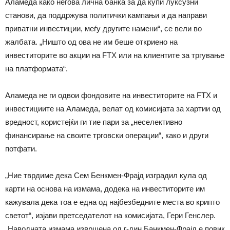
Аламеда како негова лична банка за да купи луксузни
станови, да поддржува политички кампањи и да направи
приватни инвестиции, меѓу другите намени“, се вели во
жалбата. „Ништо од ова не им беше откриено на
инвеститорите во акции на FTX или на клиентите за тргување
на платформата“.
Аламеда не ги одвои фондовите на инвеститорите на FTX и
инвестициите на Аламеда, велат од комисијата за хартии од
вредност, користејќи ги тие пари за „неселективно
финансирање на своите трговски операции“, како и други
потфати.
„Ние тврдиме дека Сем Бенкмен-Фрајд изградил кула од
карти на основа на измама, додека на инвеститорите им
кажувала дека тоа е една од најбезбедните места во крипто
светот“, изјави претседателот на комисијата, Гери Генслер.
„Наводната измама извршена од г-дин Банкмен-Фрајд е повик