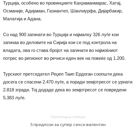
Турција, особено во провинциите Кахраманмарас, Хатај,
Османије, Адијаман, Газиантеп, Шанлиурфа, Дијарбакир,
Малатија и Адана.
Со над 900 загинати во Турција и најмалку 326 луѓе кои
загинаа во деловите на Сирија кои се под контрола на
владата, ова го става бројот на загинати во најмоќниот
потрес во регионот во речиси еден век на повеќе од 1.200.
Турскиот претседател Реџеп Таип Ердоган соопшти дека
досега се спасени 2.470 луѓе, а поради земјотресот се урнати
2.818 згради. Тој додаде дека во земјотресот се повредени
5.383 луѓе.
Претходна статија
5 предлози за супер секси валентин