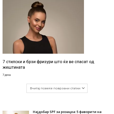
7 стилски и брзи фризури што ќе ве спасат од
жештината
7 дена
Вчитај повеќе поврзани статии
Најдобар SPF за розацеа: 5 фаворити на