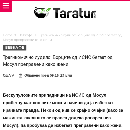
Home
Вебкафе
Трагикомично лудило: Борците од ИСИС бегаат од
Мосул преправени како жени
ВЕБКАФЕ
Трагикомично лудило: Борците од ИСИС бегаат од
Мосул преправени како жени
Од
A V
Објавено пред
09:18, 25 јули
Бескупулозните припадници на ИСИС од Мосул
прибегнуваат кон сите можни начини да ја избегнат
ирачката правда. Некои од нив се крајно очајни (како за
мажишта какви што се правеа додека ровареа низ
Мосул), па пробуваа да избегаат преправени како жени.