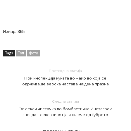
Извор: 365
Tags
Топ
фото
Претходна статија
При инспекција куќата во Чаир во која се
одржуваше верска настава најдена празна
Следна статија
Од секси чистачка до бомбастична Инстаграм
ѕвезда – сексапилот ја извлече од ѓубрето