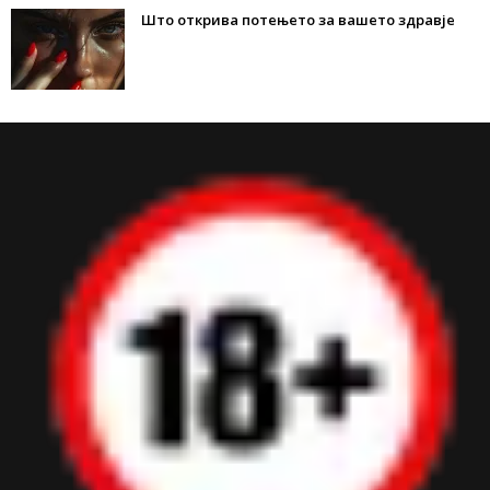
Што открива потењето за вашето здравје