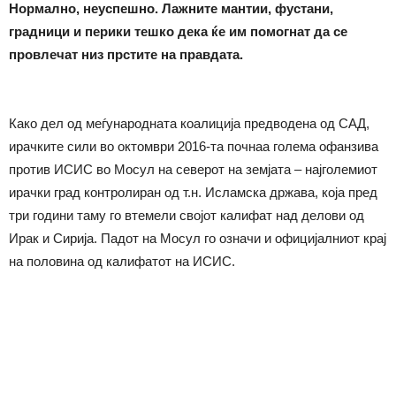
Нормално, неуспешно. Лажните мантии, фустани,
градници и перики тешко дека ќе им помогнат да се
провлечат низ прстите на правдата.
Како дел од меѓународната коалиција предводена од САД,
ирачките сили во октомври 2016-та почнаа голема офанзива
против ИСИС во Мосул на северот на земјата – најголемиот
ирачки град контролиран од т.н. Исламска држава, која пред
три години таму го втемели својот калифат над делови од
Ирак и Сирија. Падот на Мосул го означи и официјалниот крај
на половина од калифатот на ИСИС.