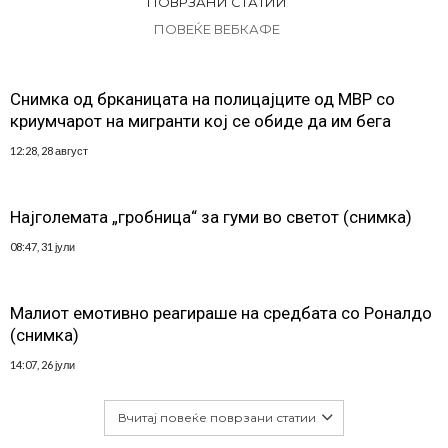
ПОВРЗАНИ СТАТИИ
ПОВЕЌЕ ВЕБКАФЕ
Снимка од брканицата на полицајците од МВР со
криумчарот на мигранти кој се обиде да им бега
12:28, 28 август
Најголемата „гробница“ за гуми во светот (снимка)
08:47, 31 јули
Малиот емотивно реагираше на средбата со Роналдо
(снимка)
14:07, 26 јули
Вчитај повеќе поврзани статии