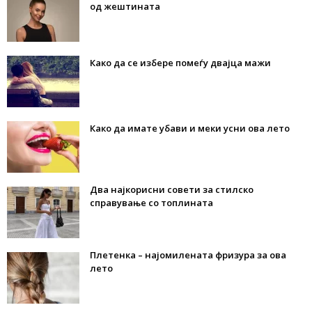
од жештината
Како да се избере помеѓу двајца мажи
Како да имате убави и меки усни ова лето
Два најкорисни совети за стилско
справување со топлината
Плетенка – најомилената фризура за ова
лето