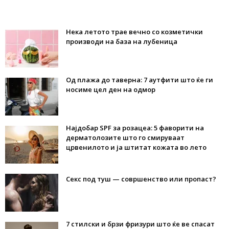
Нека летото трае вечно со козметички
производи на база на лубеница
Од плажа до таверна: 7 аутфити што ќе ги
носиме цел ден на одмор
Најдобар SPF за розацеа: 5 фаворити на
дерматолозите што го смируваат
црвенилото и ја штитат кожата во лето
Секс под туш — совршенство или пропаст?
7 стилски и брзи фризури што ќе ве спасат