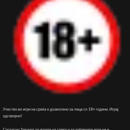
Учество во игри на среќа е дозволено за лица со 18+ години. Играј
одговорно!
Согласно Законот за игрите на среќа и за забавните игри не е