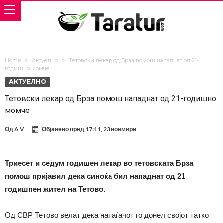
Home
Актуелно
Тетовски лекар од Брза помош нападнат од 21-
годишно момче
АКТУЕЛНО
Тетовски лекар од Брза помош нападнат од 21-годишно
момче
Од
A V
Објавено пред
17:11, 23 ноември
Триесет и седум годишен лекар во тетовската Брза
помош пријавил дека синоќа бил нападнат од 21
годишпен жител на Тетово.
Од СВР Тетово велат дека напаѓачот го донел својот татко