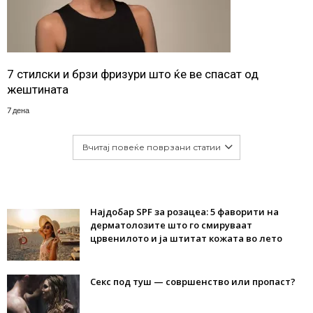
7 стилски и брзи фризури што ќе ве спасат од
жештината
7 дена
Вчитај повеќе поврзани статии
Најдобар SPF за розацеа: 5 фаворити на
дерматолозите што го смируваат
црвенилото и ја штитат кожата во лето
Секс под туш — совршенство или пропаст?