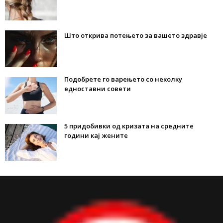
Што открива потењето за вашето здравје
Подобрете го варењето со неколку
едноставни совети
5 придобивки од кризата на средните
години кај жените