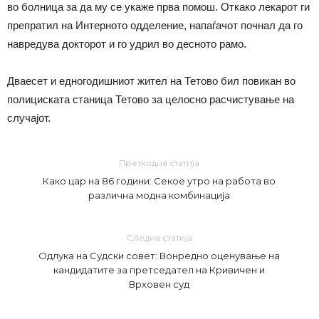
во болница за да му се укаже прва помош. Откако лекарот ги
препратил на Интерното одделение, напаѓачот почнал да го
навредува докторот и го удрил во десното рамо.
Дваесет и едногодишниот жител на Тетово бил повикан во
полициската станица Тетово за целосно расчистување на
случајот.
Претходна статија
Како цар на 86 години: Секое утро на работа во
различна модна комбинација
Следна статија
Одлука на Судски совет: Вонредно оценување на
кандидатите за претседател на Кривичен и
Врховен суд