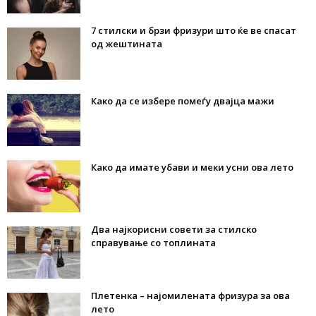
7 стилски и брзи фризури што ќе ве спасат
од жештината
Како да се избере помеѓу двајца мажи
Како да имате убави и меки усни ова лето
Два најкорисни совети за стилско
справување со топлината
Плетенка – најомилената фризура за ова
лето