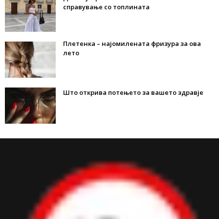
справување со топлината
Плетенка – најомилената фризура за ова
лето
Што открива потењето за вашето здравје