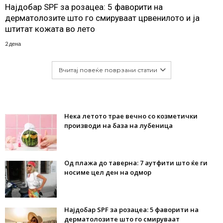
Најдобар SPF за розацеа: 5 фаворити на
дерматолозите што го смируваат црвенилото и ја
штитат кожата во лето
2 дена
Вчитај повеќе поврзани статии
Нека летото трае вечно со козметички
производи на база на лубеница
Од плажа до таверна: 7 аутфити што ќе ги
носиме цел ден на одмор
Најдобар SPF за розацеа: 5 фаворити на
дерматолозите што го смируваат