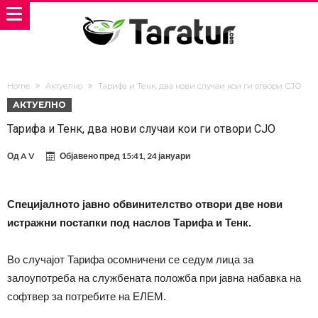
Home
Актуелно
Тарифа и Тенк, два нови случаи кои ги отвори СЈО
АКТУЕЛНО
Тарифа и Тенк, два нови случаи кои ги отвори СЈО
Од
A V
Објавено пред
15:41, 24 јануари
Специјалното јавно обвинителство отвори две нови
истражни постапки под наслов Тарифа и Тенк.
Во случајот Тарифа осомничени се седум лица за
залоупотреба на службената положба при јавна набавка на
софтвер за потребите на ЕЛЕМ.