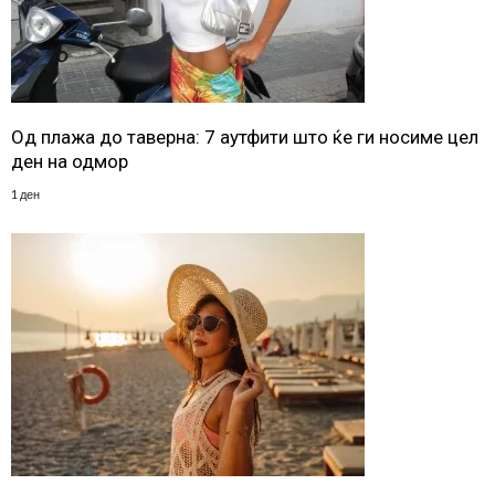
Од плажа до таверна: 7 аутфити што ќе ги носиме цел
ден на одмор
1 ден