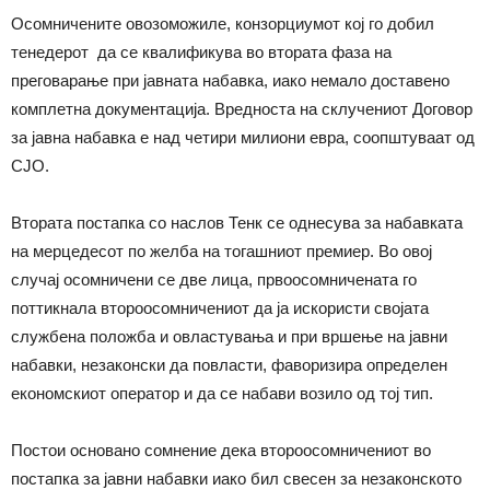
Осомничените овозоможиле, конзорциумот кој го добил
тенедерот да се квалификува во втората фаза на
преговарање при јавната набавка, иако немало доставено
комплетна документација. Вредноста на склучениот Договор
за јавна набавка е над четири милиони евра, соопштуваат од
СЈО.
Втората постапка со наслов Тенк се однесува за набавката
на мерцедесот по желба на тогашниот премиер. Во овој
случај осомничени се две лица, првоосомничената го
поттикнала второосомничениот да ја искористи својата
службена положба и овластувања и при вршење на јавни
набавки, незаконски да повласти, фаворизира определен
економскиот оператор и да се набави возило од тој тип.
Постои основано сомнение дека второосомничениот во
постапка за јавни набавки иако бил свесен за незаконското