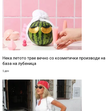
Нека летото трае вечно со козметички производи на
база на лубеница
1 ден