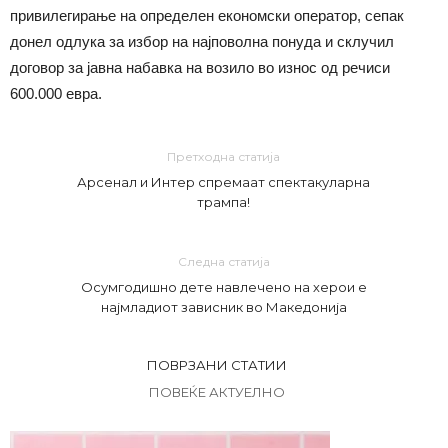
привилегирање на определен економски оператор, сепак
донел одлука за избор на најповолна понуда и склучил
договор за јавна набавка на возило во износ од речиси
600.000 евра.
Претходна статија
Арсенал и Интер спремаат спектакуларна
трампа!
Следна статија
Осумгодишно дете навлечено на херои е
најмладиот зависник во Македонија
ПОВРЗАНИ СТАТИИ
ПОВЕЌЕ АКТУЕЛНО