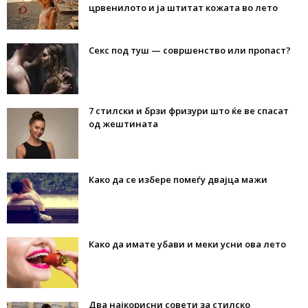
црвенилото и ја штитат кожата во лето
Секс под туш — совршенство или пропаст?
7 стилски и брзи фризури што ќе ве спасат
од жештината
Како да се избере помеѓу двајца мажи
Како да имате убави и меки усни ова лето
Два најкорисни совети за стилско