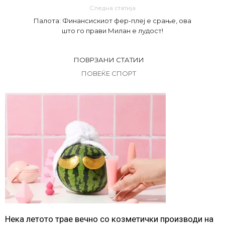
Следна статија
Палота: Финансискиот фер-плеј е срање, ова
што го прави Милан е лудост!
ПОВРЗАНИ СТАТИИ
ПОВЕЌЕ СПОРТ
Нека летото трае вечно со козметички производи на