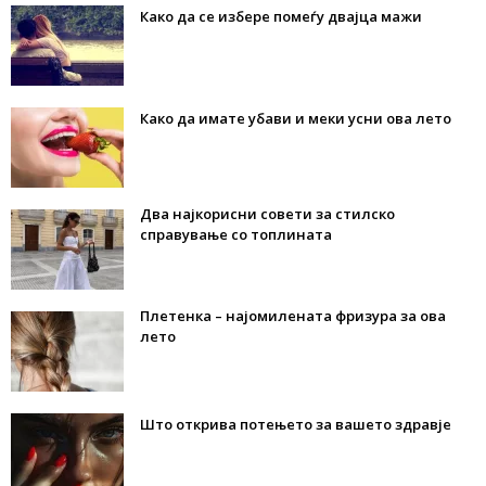
Како да се избере помеѓу двајца мажи
Како да имате убави и меки усни ова лето
Два најкорисни совети за стилско
справување со топлината
Плетенка – најомилената фризура за ова
лето
Што открива потењето за вашето здравје