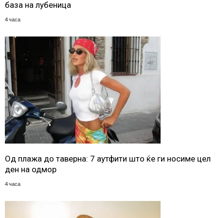
база на лубеница
4 часа
Од плажа до таверна: 7 аутфити што ќе ги носиме цел
ден на одмор
4 часа