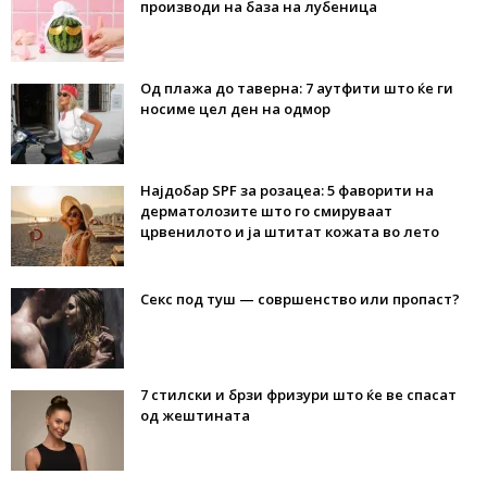
производи на база на лубеница
Од плажа до таверна: 7 аутфити што ќе ги
носиме цел ден на одмор
Најдобар SPF за розацеа: 5 фаворити на
дерматолозите што го смируваат
црвенилото и ја штитат кожата во лето
Секс под туш — совршенство или пропаст?
7 стилски и брзи фризури што ќе ве спасат
од жештината