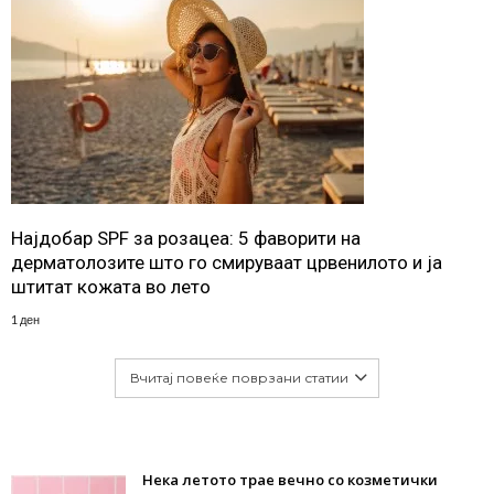
Најдобар SPF за розацеа: 5 фаворити на
дерматолозите што го смируваат црвенилото и ја
штитат кожата во лето
1 ден
Вчитај повеќе поврзани статии
Нека летото трае вечно со козметички