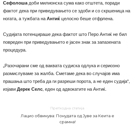
Сефолоша
доби милионска сума како отштета, поради
фактот дека при приведувањето се здоби и со скршеница на
ногата, а тужбата на
Антиќ
целосно беше отфрлена.
Судијата потенцираше дека фактот што Перо Антиќ не бил
повреден при приведувањето е јасен знак за запазената
процедура.
„Разочарани сме од ваквата судиска одлука и сериозно
размислуваме за жалба. Сметаме дека во случајов има
прашања што треба да ги разреши порота, а не еден судија“,
изјави
Дерек Селс
, еден од адвокатите на Антиќ.
Претходна статија
Лацио обвинува: Понудата од Јуве за Кеита е
срамна!