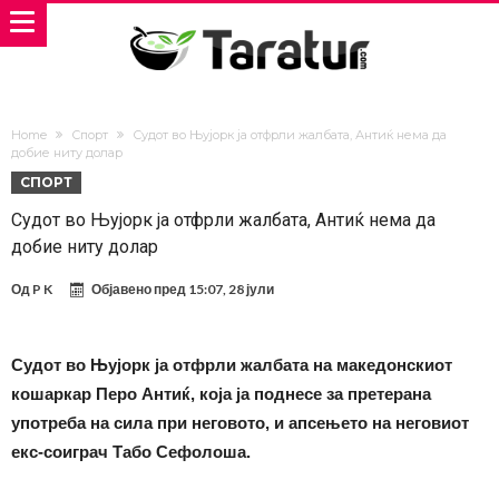
Home
Спорт
Судот во Њујорк ја отфрли жалбата, Антиќ нема да
добие ниту долар
СПОРТ
Судот во Њујорк ја отфрли жалбата, Антиќ нема да
добие ниту долар
Од
P K
Објавено пред
15:07, 28 јули
Судот во Њујорк ја отфрли жалбата на македонскиот
кошаркар Перо Антиќ, која ја поднесе за претерана
употреба на сила при неговото, и апсењето на неговиот
екс-соиграч Табо Сефолоша.