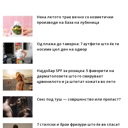
Нека летото трае вечно со козметички
производи на база на лубеница
Од плажа до таверна: 7 аутфити што ќе ги
носиме цел ден на одмор
Најдобар SPF за розацеа: 5 фаворити на
дерматолозите што го смируваат
црвенилото и ја штитат кожата во лето
Секс под туш — совршенство или пропаст?
7 стилски и брзи фризури што ќе ве спасат