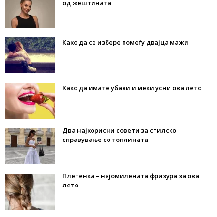
од жештината
Како да се избере помеѓу двајца мажи
Како да имате убави и меки усни ова лето
Два најкорисни совети за стилско
справување со топлината
Плетенка – најомилената фризура за ова
лето