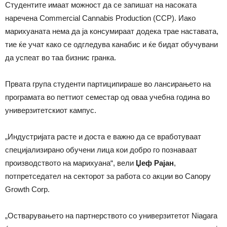
Студентите имаат можност да се запишат на насоката
наречена Commercial Cannabis Production (ССР). Иако
марихуаната нема да ја консумираат додека трае наставата,
тие ќе учат како се одгледува канабис и ќе бидат обучувани
да успеат во таа бизнис гранка.
Првата група студенти партиципираше во лансирањето на
програмата во петтиот семестар од оваа учебна година во
универзитетскиот кампус.
„Индустријата расте и доста е важно да се вработуваат
специјализирано обучени лица кои добро го познаваат
производството на марихуана“, вели
Џеф Рајан
,
потпретседател на секторот за работа со акции во Canopy
Growth Corp.
„Остварувањето на партнерството со универзитетот Niagara