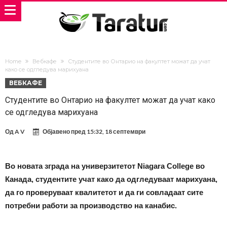
Home
Вебкафе
Студентите во Онтарио на факултет можат да учат
како се одгледува марихуана
ВЕБКАФЕ
Студентите во Онтарио на факултет можат да учат како
се одгледува марихуана
Од
A V
Објавено пред
15:32, 18 септември
Во новата зграда на универзитетот Niagara College во
Канада, студентите учат како да одгледуваат марихуана,
да го проверуваат квалитетот и да ги совладаат сите
потребни работи за производство на канабис.