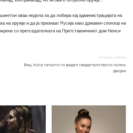
ашингтон оваа недела за да лобира кај администрацијата на
ка на оружје и да ја признаат Русија како државен спонзор на
 покренe со претседателката на Претставничкиот дом Ненси
Следна статија
Виц: Кога таткото го видел свидетелството полно
двојки