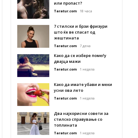
или пропаст?
Taratur.com
18 часа
7 стилски и брзи фризури
што ќе ве спасат од
жештината
Taratur.com
7 дена
Како да се избере помеѓу
двајца мажи
Taratur.com
1 недела
Како да имате убави и меки
усни ова лето
Taratur.com
1 недела
Два најкорисни совети за
стилско справување со
топлината
Taratur.com
1 недела