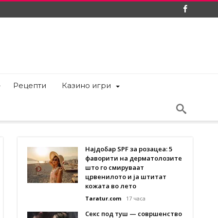
Рецепти
Казино игри
Најдобар SPF за розацеа: 5
фаворити на дерматолозите
што го смируваат
црвенилото и ја штитат
кожата во лето
Taratur.com
17 часа
Секс под туш — совршенство