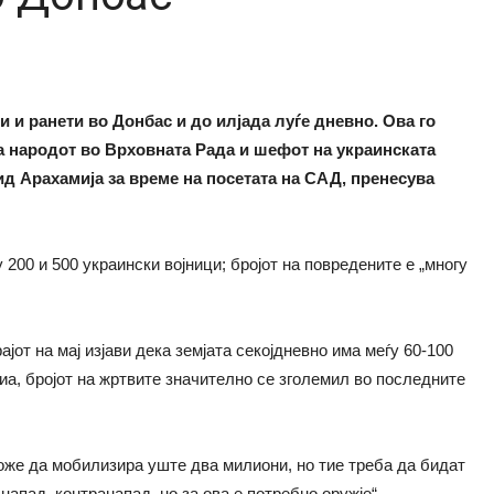
и и ранети во Донбас и до илјада луѓе дневно. Ова го
на народот во Врховната Рада и шефот на украинската
ид Арахамија за време на посетата на САД, пренесува
 200 и 500 украински војници; бројот на повредените е „многу
от на мај изјави дека земјата секојдневно има меѓу 60-100
иа, бројот на жртвите значително се зголемил во последните
оже да мобилизира уште два милиони, но тие треба да бидат
напад, контранапад, но за ова е потребно оружје“.