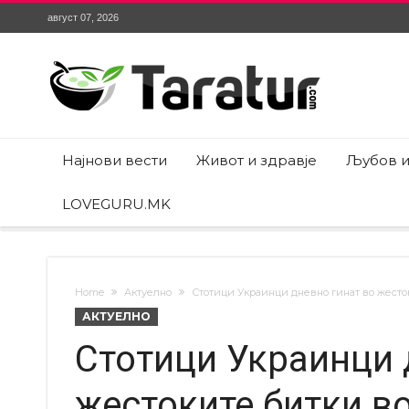
август 07, 2026
Најнови вести
Живот и здравје
Љубов и
LOVEGURU.MK
Home
Актуелно
Стотици Украинци дневно гинат во жесто
АКТУЕЛНО
Стотици Украинци 
жестоките битки в