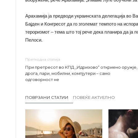
Арахамија ја предводи украинската делегација во В
Бајден и Конгресот да го зголемат темпото на испора
тероризмот – тема што тој рече дека планира да ја
Пелоси.
Претходна статија
При претресот во КПД „Идризово“ откриено оружје,
дрога, пари, мобилни, компјутери – само
одговорност не
ПОВРЗАНИ СТАТИИ
ПОВЕЌЕ АКТУЕЛНО