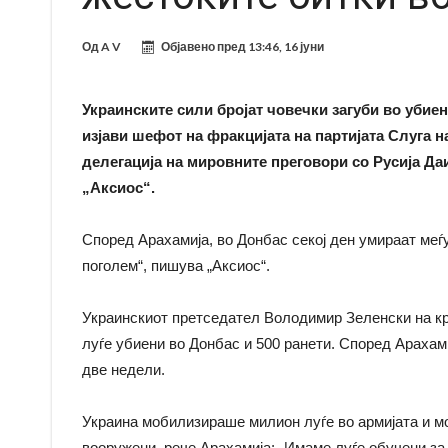
Од
A V
Објавено пред
13:46, 16 јуни
Украинските сили бројат човечки загуби во убиен
изјави шефот на фракцијата на партијата Слуга 
делегација на мировните преговори со Русија Да
„Аксиос“.
Според Арахамија, во Донбас секој ден умираат меѓу
поголем“, пишува „Аксиос“.
Украинскиот претседател Володимир Зеленски на крај
луѓе убиени во Донбас и 500 ранети. Според Арахам
две недели.
Украина мобилизираше милион луѓе во армијата и м
вооружени, рече Арахамија: „Имаме луѓе обучени за 