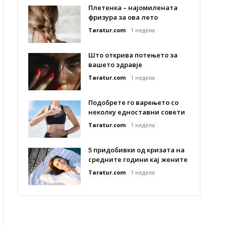
Плетенка – најомилената
фризура за ова лето
Taratur.com
1 недела
Што открива потењето за
вашето здравје
Taratur.com
1 недела
Подобрете го варењето со
неколку едноставни совети
Taratur.com
1 недела
5 придобивки од кризата на
средните години кај жените
Taratur.com
1 недела