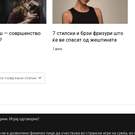
уш — совршенство
7 стилски и брзи фризури што
?
ќе ве спасат од жештината
7 дена
ќе поврзани статии
дини. Играј одговорно!
и не е дозволено физичко лице да учествува во странски игри на среќа, во 