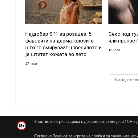
Најдобар SPF за розацеа: 5
Секс под т
фаворити на дерматолозите
или пропаст
што го смируваат црвенилото и
18 часа
ја штитат кожата во лето
17 часа
Вчитај пове
Учество во игри на среќа е дозволено за лица со 18+ го
Согласно Законот за игрите на среќа и за забавните игр