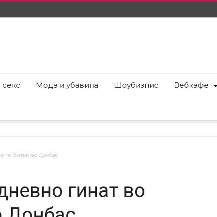
 секс
Мода и убавина
Шоубизнис
Вебкафе
ките битки во Донбас
дневно гинат во
о Донбас