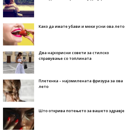
Како да имате убави и меки усни ова лето
Два најкорисни совети за стилско
справување со топлината
Плетенка – најомилената фризура за ова
лето
Што открива потењето за вашето здравје