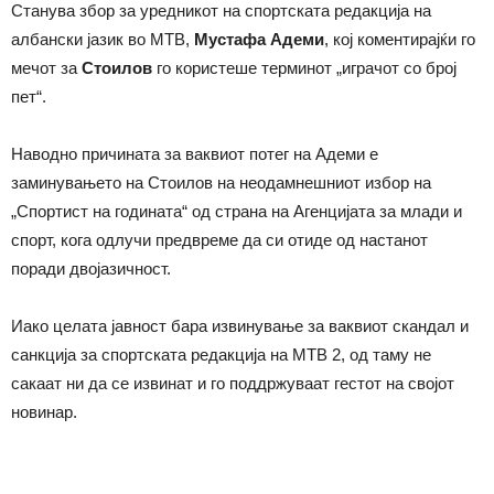
Станува збор за уредникот на спортската редакција на
албански јазик во МТВ,
Мустафа Адеми
, кој коментирајќи го
мечот за
Стоилов
го користеше терминот „играчот со број
пет“.
Наводно причината за ваквиот потег на Адеми е
заминувањето на Стоилов на неодамнешниот избор на
„Спортист на годината“ од страна на Агенцијата за млади и
спорт, кога одлучи предвреме да си отиде од настанот
поради двојазичност.
Иако целата јавност бара извинување за ваквиот скандал и
санкција за спортската редакција на МТВ 2, од таму не
сакаат ни да се извинат и го поддржуваат гестот на својот
новинар.