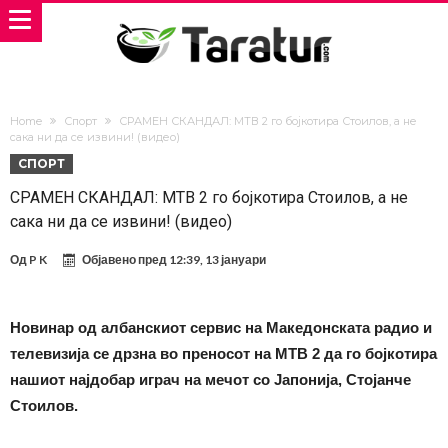
Home
Спорт
СРАМЕН СКАНДАЛ: МТВ 2 го бојкотира Стоилов, а не
сака ни да се извини! (видео)
СПОРТ
СРАМЕН СКАНДАЛ: МТВ 2 го бојкотира Стоилов, а не
сака ни да се извини! (видео)
Од
P K
Објавено пред
12:39, 13 јануари
Новинар од албанскиот сервис на Македонската радио и
телевизија се дрзна во преносот на МТВ 2 да го бојкотира
нашиот најдобар играч на мечот со Јапонија, Стојанче
Стоилов.