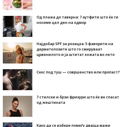
Од плажа до таверна: 7 аутфити што ќе ги
носиме цел ден на одмор
Најдобар SPF за розацеа: 5 фаворити на
дерматолозите што го смируваат
црвенилото и ја штитат кожата во лето
Секс под туш — совршенство или пропаст?
7 стилски и брзи фризури што ќе ве спасат
од жештината
Како да се избере помеѓу двајца мажи