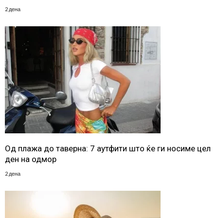
2 дена
Од плажа до таверна: 7 аутфити што ќе ги носиме цел
ден на одмор
2 дена