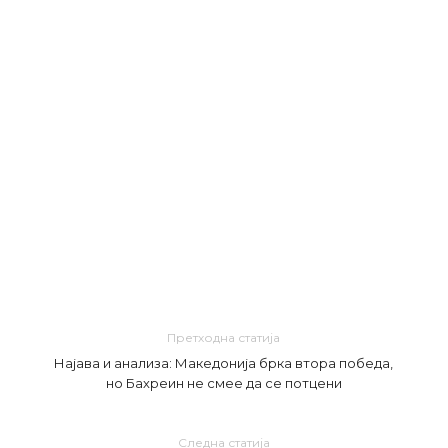
Претходна статија
Најава и анализа: Македонија брка втора победа,
но Бахреин не смее да се потцени
Следна статија