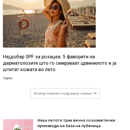
Најдобар SPF за розацеа: 5 фаворити на
дерматолозите што го смируваат црвенилото и ја
штитат кожата во лето
3 дена
Вчитај повеќе поврзани статии
Нека летото трае вечно со козметички
производи на база на лубеница