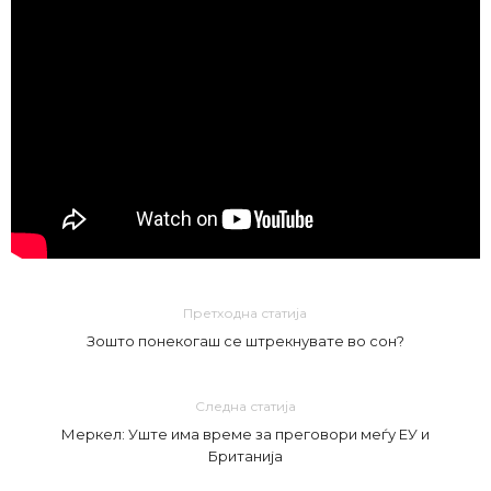
Претходна статија
Зошто понекогаш се штрекнувате во сон?
Следна статија
Меркел: Уште има време за преговори меѓу ЕУ и
Британија