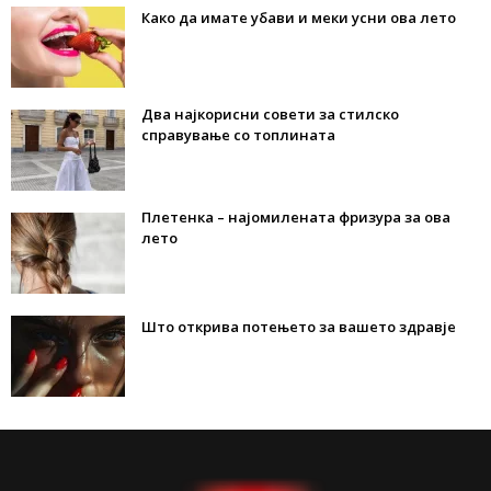
Како да имате убави и меки усни ова лето
Два најкорисни совети за стилско
справување со топлината
Плетенка – најомилената фризура за ова
лето
Што открива потењето за вашето здравје