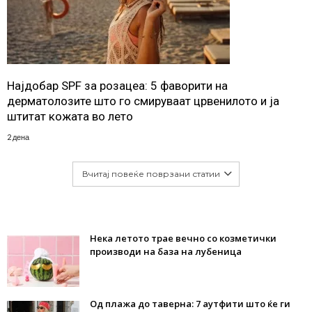
Најдобар SPF за розацеа: 5 фаворити на
дерматолозите што го смируваат црвенилото и ја
штитат кожата во лето
2 дена
Вчитај повеќе поврзани статии
Нека летото трае вечно со козметички
производи на база на лубеница
Од плажа до таверна: 7 аутфити што ќе ги