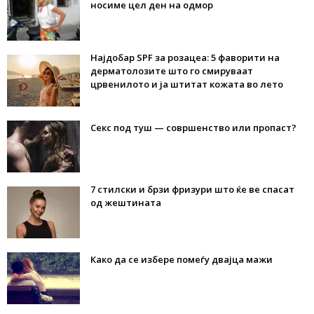
носиме цел ден на одмор
Најдобар SPF за розацеа: 5 фаворити на
дерматолозите што го смируваат
црвенилото и ја штитат кожата во лето
Секс под туш — совршенство или пропаст?
7 стилски и брзи фризури што ќе ве спасат
од жештината
Како да се избере помеѓу двајца мажи