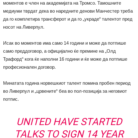
моментов е член на академијата на Тромсо. Тамошните
медиуми тврдат дека во наредните денови Манчестер треба
да го комплетира трансферот и да го „украде“ талентот пред
носот на Ливерпул.
Исак во моментов има само 14 години и може да потпише
само преддоговор, а официјално ќе премине на „Олд
Трафорд“ кога ќе наполни 16 години и ќе може да потпише
професионален договор.
Минатата година норвешкиот талент помина пробен период
во Ливерпул и „црвените“ беа во пол-позиција за неговиот
потпис.
UNITED HAVE STARTED
TALKS TO SIGN 14 YEAR