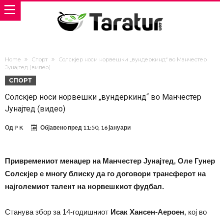
Home
Спорт
Солскјер носи норвешки „вундеркинд“ во Манчестер
Јунајтед (видео)
СПОРТ
Солскјер носи норвешки „вундеркинд“ во Манчестер
Јунајтед (видео)
Од
P K
Објавено пред
11:50, 16 јануари
Привремениот менаџер на Манчестер Јунајтед, Оле Гунер
Солскјер е многу блиску да го договори трансферот на
најголемиот талент на норвешкиот фудбал.
Станува збор за 14-годишниот
Исак Хансен-Аероен
, кој во