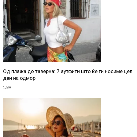
Од плажа до таверна: 7 аутфити што ќе ги носиме цел
ден на одмор
1 ден