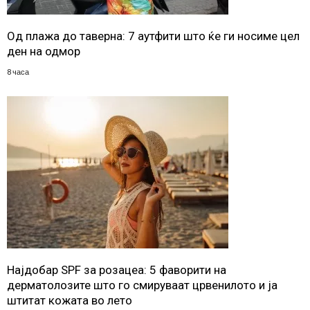
Од плажа до таверна: 7 аутфити што ќе ги носиме цел
ден на одмор
8 часа
Најдобар SPF за розацеа: 5 фаворити на
дерматолозите што го смируваат црвенилото и ја
штитат кожата во лето