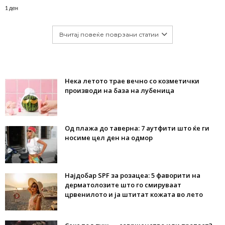
1 ден
Вчитај повеќе поврзани статии
Нека летото трае вечно со козметички
производи на база на лубеница
Од плажа до таверна: 7 аутфити што ќе ги
носиме цел ден на одмор
Најдобар SPF за розацеа: 5 фаворити на
дерматолозите што го смируваат
црвенилото и ја штитат кожата во лето