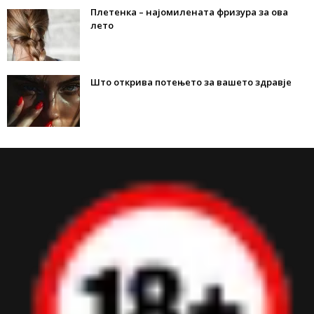
Плетенка – најомилената фризура за ова
лето
Што открива потењето за вашето здравје