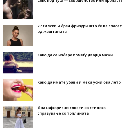
Секс под туш — совршенство или пропаст?
7 стилски и брзи фризури што ќе ве спасат
од жештината
Како да се избере помеѓу двајца мажи
Како да имате убави и меки усни ова лето
Два најкорисни совети за стилско
справување со топлината