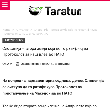
Home
Актуелно
Словенија – втора земја која ќе го ратификува
Протоколот за наш влез во НАТО
АКТУЕЛНО
Словенија – втора земја која ќе го ратификува
Протоколот за наш влез во НАТО
Од
A V
Објавено пред
08:27, 12 февруари
На вонредна парламентарна седница, денес, Словенија
се очекува да го ратификува Протоколот за
пристапување на Македонија во НАТО.
Таа ќе биде втората земја-членка на Алијансата која по