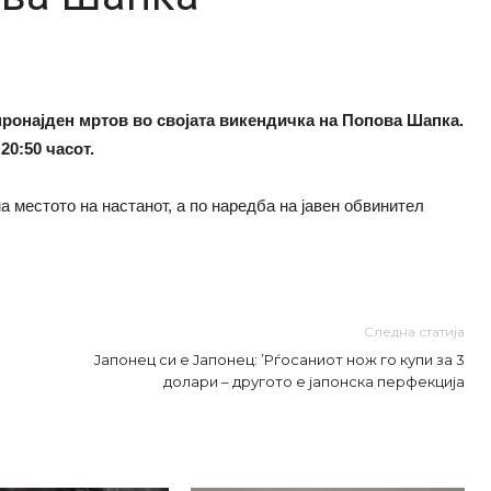
пронајден мртов во својата викендичка на Попова Шапка.
20:50 часот.
 местото на настанот, а по наредба на јавен обвинител
Следна статија
Јапонец си е Јапонец: ’Рѓосаниот нож го купи за 3
долари – другото е јапонска перфекција