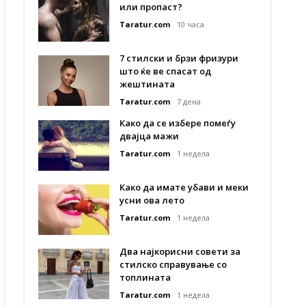
или пропаст?
Taratur.com
10 часа
7 стилски и брзи фризури
што ќе ве спасат од
жештината
Taratur.com
7 дена
Како да се избере помеѓу
двајца мажи
Taratur.com
1 недела
Како да имате убави и меки
усни ова лето
Taratur.com
1 недела
Два најкорисни совети за
стилско справување со
топлината
Taratur.com
1 недела