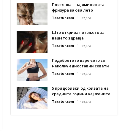
Плетенка – најомилената
фризура за ова лето
Taratur.com
1 недела
Што открива потењето за
вашето здравје
Taratur.com
1 недела
Подобрете го варењето со
неколку едноставни совети
Taratur.com
1 недела
5 придобивки од кризата на
средните години кај жените
Taratur.com
1 недела