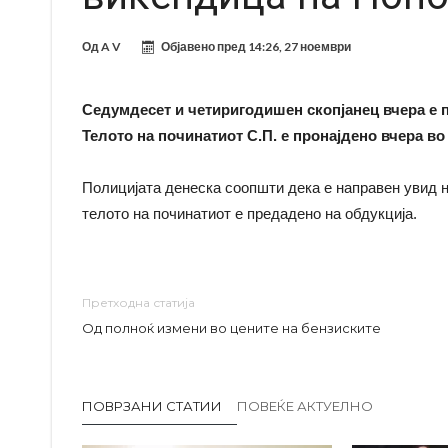
Од
A V
Објавено пред
14:26, 27 ноември
Седумдесет и четиригодишен скопјанец вчера е 
Телото на починатиот С.П. е пронајдено вчера во 
Полицијата денеска соопшти дека е направен увид на
телото на починатиот е предадено на обдукција.
Претходна статија
Од полноќ измени во цените на бензиските
ПОВРЗАНИ СТАТИИ
ПОВЕЌЕ АКТУЕЛНО