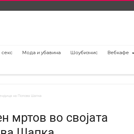
 секс
Мода и убавина
Шоубизнис
Вебкафе
кендица на Попова Шапка
н мртов во својата
ова Шапка