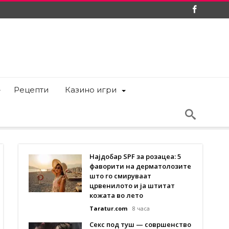
Рецепти
Казино игри
Најдобар SPF за розацеа: 5
фаворити на дерматолозите
што го смируваат
црвенилото и ја штитат
кожата во лето
Taratur.com
8 часа
Секс под туш — совршенство