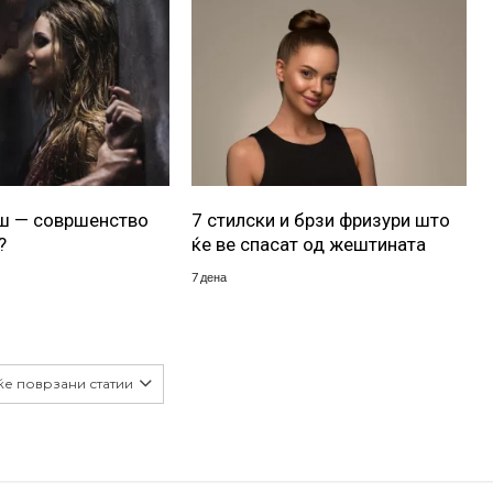
уш — совршенство
7 стилски и брзи фризури што
?
ќе ве спасат од жештината
7 дена
ќе поврзани статии