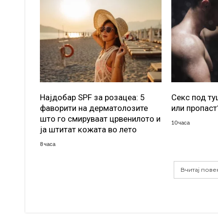
Најдобар SPF за розацеа: 5
Секс под т
фаворити на дерматолозите
или пропаст
што го смируваат црвенилото и
10 часа
ја штитат кожата во лето
8 часа
Вчитај пове