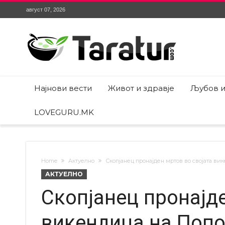
август 07, 2026
Најнови вести
Живот и здравје
Љубов и
LOVEGURU.MK
Home
Актуелно
Скопјанец пронајден мртов во својата ви
АКТУЕЛНО
Скопјанец пронајде
викендица на Поп