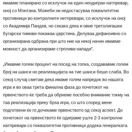
имавме планирано со исклучок на еден неодигран натпревар,
оној со Монтана. Можеби ни недостасуваа поквалитетни
противници во контролните нетпревари, со исклучок на оној
со Академија Пандев, но секако дека и овие третолигашки
бугарски тимови покажаа цврстина. Делуваа дефанзивно со
организирана одбрана при што ние на некој начин имавме
можност да организираме стрпливи напади“.
„Имавме голем процент на посед на топка, создававме голем
број на шанси но реализацијата на тие шанси беше слаба. Во
секој случај сметам дека имаме голем напредок во нашата
игра и во оваа трета финална фаза до почетокот на
првенството ќе треба да обрнеме посебно внимание токму на
таа реализација преку брза игра, со што според мене
подготвени ќе го дочекаме првенството од секој аспект. До
почетокот на првенството ќе одиграме уште 2-3 контролни
натпревари со поквалитетни противници додека генералката