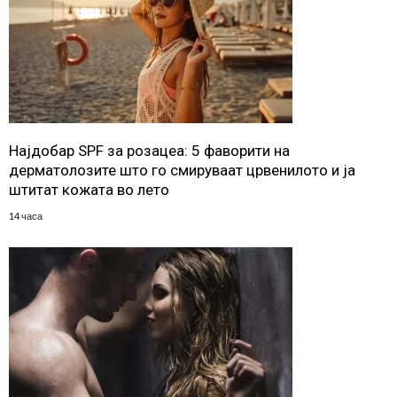
Најдобар SPF за розацеа: 5 фаворити на
дерматолозите што го смируваат црвенилото и ја
штитат кожата во лето
14 часа