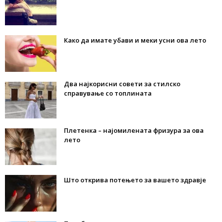
Како да имате убави и меки усни ова лето
Два најкорисни совети за стилско
справување со топлината
Плетенка – најомилената фризура за ова
лето
Што открива потењето за вашето здравје