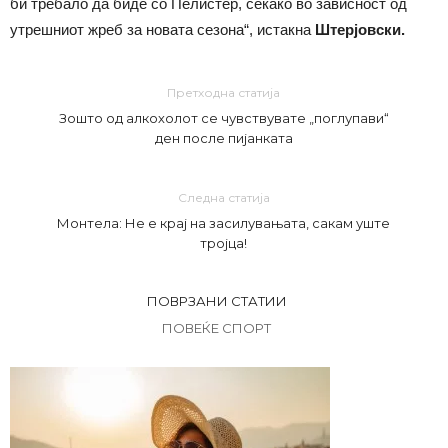
би требало да биде со Пелистер, секако во зависност од
утрешниот жреб за новата сезона“, истакна
Штерјовски.
Претходна статија
Зошто од алкохолот се чувствувате „поглупави“
ден после пијанката
Следна статија
Монтела: Не е крај на засилувањата, сакам уште
тројца!
ПОВРЗАНИ СТАТИИ
ПОВЕЌЕ СПОРТ