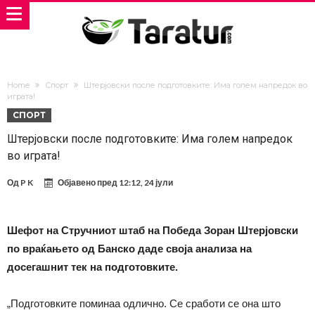
Home
Спорт
Штерјовски после подготовките: Има голем напредок во
играта!
СПОРТ
Штерјовски после подготовките: Има голем напредок
во играта!
Од
P K
Објавено пред
12:12, 24 јули
Шефот на Стручниот штаб на Победа Зоран Штерјовски
по враќањето од Банско даде своја анализа на
досегашнит тек на подготовките.
„Подготовките поминаа одлично. Се сработи се она што