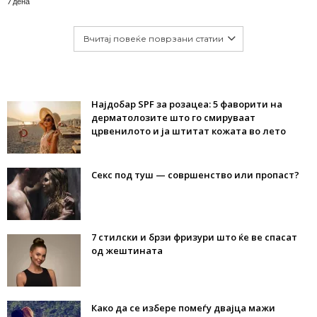
7 дена
Вчитај повеќе поврзани статии
Најдобар SPF за розацеа: 5 фаворити на
дерматолозите што го смируваат
црвенилото и ја штитат кожата во лето
Секс под туш — совршенство или пропаст?
7 стилски и брзи фризури што ќе ве спасат
од жештината
Како да се избере помеѓу двајца мажи