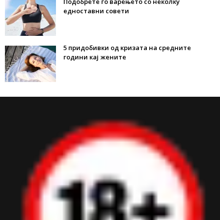
Подобрете го варењето со неколку
едноставни совети
5 придобивки од кризата на средните
години кај жените