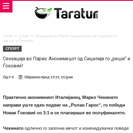
Home
Спорт
Сензација во Париз: Анонимецот од Сицилија го
„реши“ и Ѓоковиќ!
СПОРТ
Сензација во Париз: Анонимецот од Сицилија го „реши“ и
Ѓоковиќ!
Од
P K
Објавено пред
19:33, 05 јуни
Практично анонимниот Италијанец, Марко Чекинато
направи уште еден подвиг на „Ролан Гарос“, го победи
Новак Ѓоковиќ со 3:1 и се пласираше во полуфиналето.
Чекинато
одлично го започна мечот и изненадувачки поведе