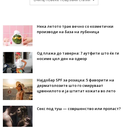
Нека летото трае вечно со козметички
производи на база на лубеница
Од плажа до таверна: 7 аутфити што ќе ги
носиме цел ден на одмор
Најдобар SPF за розацеа: 5 фаворити на
дерматолозите што го смируваат
црвенилото и ја штитат кожата во лето
Секс под туш — совршенство или пропаст?