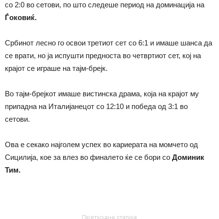
со 2:0 во сетови, по што следеше период на доминација на
Ѓоковиќ.
Србинот лесно го освои третиот сет со 6:1 и имаше шанса да
се врати, но ја испушти предноста во четвртиот сет, кој на
крајот се играше на тајм-брејк.
Во тајм-брејкот имаше вистинска драма, која на крајот му
припадна на Италијанецот со 12:10 и победа од 3:1 во
сетови.
Ова е секако најголем успех во кариерата на момчето од
Сицилија, кое за влез во финалето ќе се бори со
Доминик
Тим.
Претходна статија