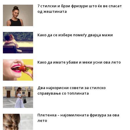
7 стилски и брзи фризури што ќе ве спасат
од жештината
Како да се избере помеѓу двајца мажи
Како да имате убави и меки усни ова лето
Два најкорисни совети за стилско
справување со топлината
Плетенка – најомилената фризура за ова
лето