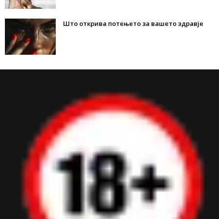
Што открива потењето за вашето здравје