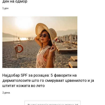
ден на одмор
1 ден
Најдобар SPF за розацеа: 5 фаворити на
дерматолозите што го смируваат црвенилото и ја
штитат кожата во лето
2 дена
Вчитај повеќе поврзани статии