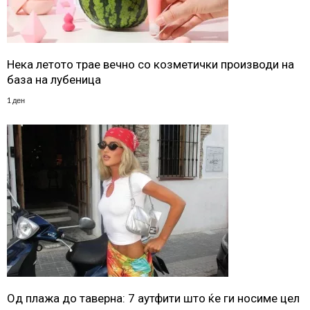
Нека летото трае вечно со козметички производи на
база на лубеница
1 ден
Од плажа до таверна: 7 аутфити што ќе ги носиме цел