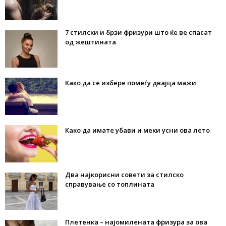
7 стилски и брзи фризури што ќе ве спасат
од жештината
Како да се избере помеѓу двајца мажи
Како да имате убави и меки усни ова лето
Два најкорисни совети за стилско
справување со топлината
Плетенка – најомилената фризура за ова