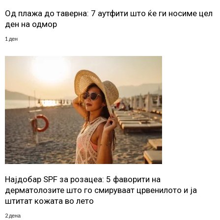
Од плажа до таверна: 7 аутфити што ќе ги носиме цел
ден на одмор
1 ден
Најдобар SPF за розацеа: 5 фаворити на
дерматолозите што го смируваат црвенилото и ја
штитат кожата во лето
2 дена