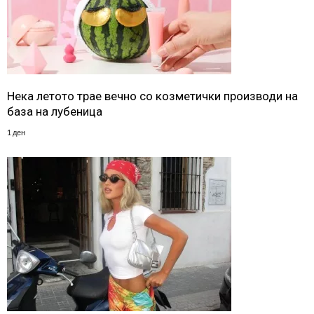
Нека летото трае вечно со козметички производи на
база на лубеница
1 ден