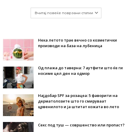
Вчитај повеќе поврзани статии
Нека летото трае вечно со козметички
производи на база на лубеница
Од плажа до таверна: 7 аутфити што ќе ги
носиме цел ден на одмор
Најдобар SPF за розацеа: 5 фаворити на
дерматолозите што го смируваат
црвенилото и ја штитат кожата во лето
Секс под туш — совршенство или пропаст?