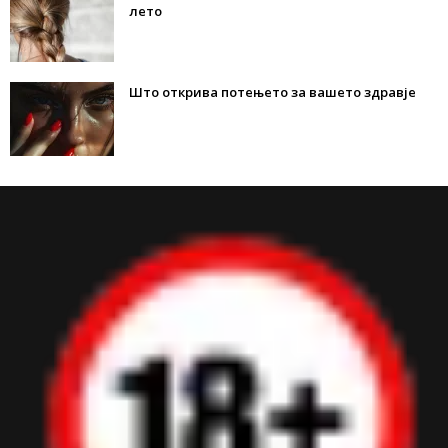
лето
Што открива потењето за вашето здравје