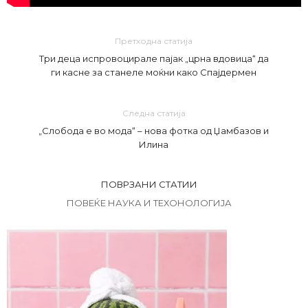
Претходна статија
Три деца испровоцирале пајак „црна вдовица“ да
ги касне за станеле моќни како Спајдермен
Следна статија
„Слобода е во мода“ – нова фотка од Џамбазов и
Илина
ПОВРЗАНИ СТАТИИ
ПОВЕЌЕ НАУКА И ТЕХОНОЛОГИЈА