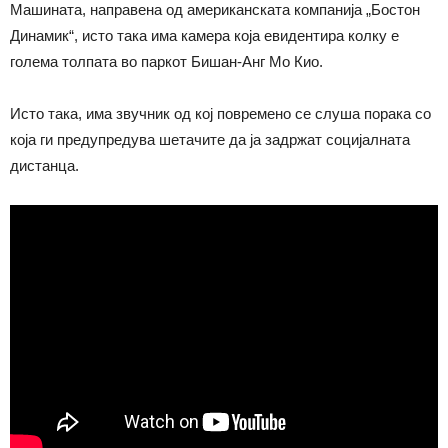
Машината, направена од американската компанија „Бостон
Динамик“, исто така има камера која евидентира колку е
голема толпата во паркот Бишан-Анг Мо Кио.
Исто така, има звучник од кој повремено се слуша порака со
која ги предупредува шетачите да ја задржат социјалната
дистанца.