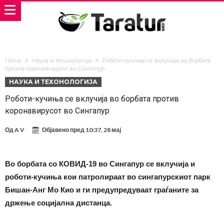
Home
Наука и техонологија
Роботи-кучиња се вклучија во борбата
против коронавирусот во Сингапур
НАУКА И ТЕХОНОЛОГИЈА
Роботи-кучиња се вклучија во борбата против
коронавирусот во Сингапур
Од
A V
Објавено пред
10:37, 28 мај
Во борбата со КОВИД-19 во Сингапур се вклучија и
роботи-кучиња кои патролираат во сингапурскиот парк
Бишан-Анг Мо Кио и ги предупредуваат граѓаните за
држење социјална дистанца.