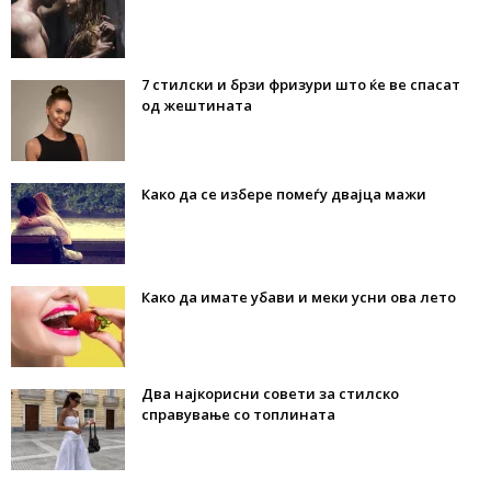
7 стилски и брзи фризури што ќе ве спасат
од жештината
Како да се избере помеѓу двајца мажи
Како да имате убави и меки усни ова лето
Два најкорисни совети за стилско
справување со топлината