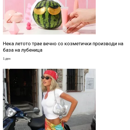
Нека летото трае вечно со козметички производи на
база на лубеница
1 ден