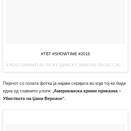
#TBT #SHOWTIME #2016
A POST SHARED BY RICKY (@RICKY_MARTIN) ON
OCT 26, 2017 AT 2:37AM PDT
Пејачот со голата фотка ја најави серијата во која тој ќе биде
една од главните улоги: „
Американска крими приказна –
Убиството на Џани Версаче“.