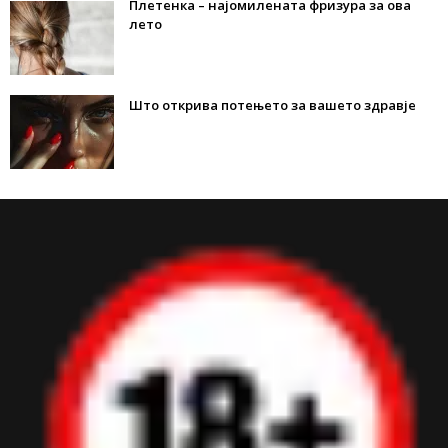
Плетенка – најомилената фризура за ова
лето
Што открива потењето за вашето здравје