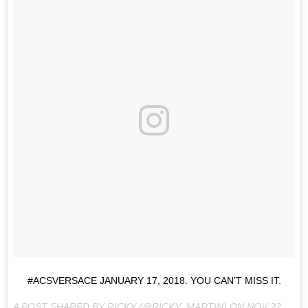
#ACSVERSACE JANUARY 17, 2018. YOU CAN’T MISS IT.
A POST SHARED BY RICKY (@RICKY_MARTIN) ON
NOV 22, 2017 AT 1:39PM PST