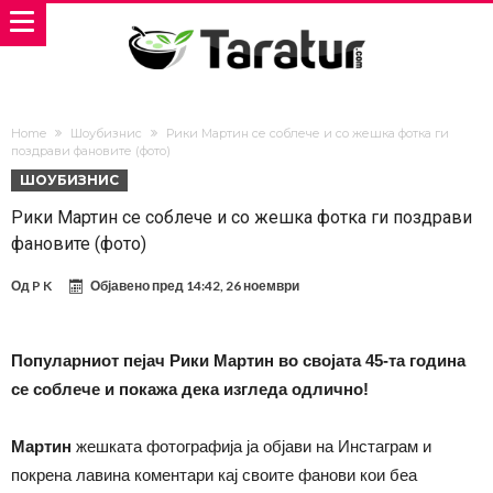
Home
Шоубизнис
Рики Мартин се соблече и со жешка фотка ги
поздрави фановите (фото)
ШОУБИЗНИС
Рики Мартин се соблече и со жешка фотка ги поздрави
фановите (фото)
Од
P K
Објавено пред
14:42, 26 ноември
Популарниот пејач Рики Мартин во својата 45-та година
се соблече и покажа дека изгледа одлично!
Мартин
жешката фотографија ја објави на Инстаграм и
покрена лавина коментари кај своите фанови кои беа