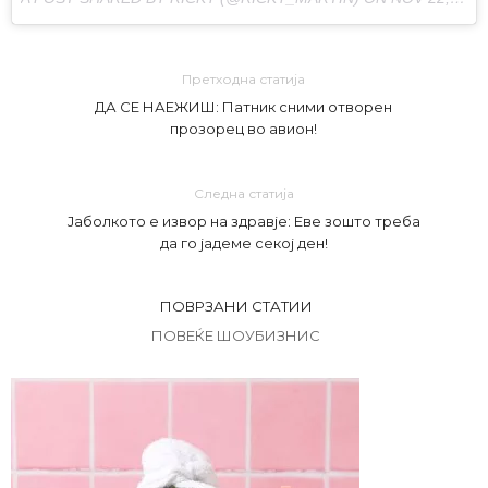
Претходна статија
ДА СЕ НАЕЖИШ: Патник сними отворен
прозорец во авион!
Следна статија
Јаболкото е извор на здравје: Еве зошто треба
да го јадеме секој ден!
ПОВРЗАНИ СТАТИИ
ПОВЕЌЕ ШОУБИЗНИС