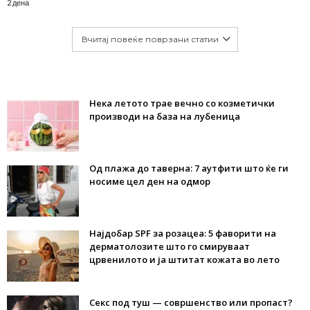
2 дена
Вчитај повеќе поврзани статии
Нека летото трае вечно со козметички
производи на база на лубеница
Од плажа до таверна: 7 аутфити што ќе ги
носиме цел ден на одмор
Најдобар SPF за розацеа: 5 фаворити на
дерматолозите што го смируваат
црвенилото и ја штитат кожата во лето
Секс под туш — совршенство или пропаст?