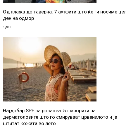
Од плажа до таверна: 7 аутфити што ќе ги носиме цел
ден на одмор
1 ден
Најдобар SPF за розацеа: 5 фаворити на
дерматолозите што го смируваат црвенилото и ја
штитат кожата во лето