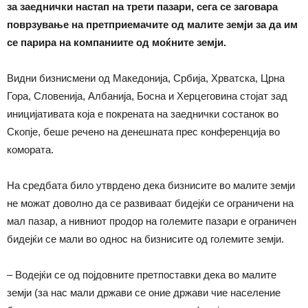
за заеднички настап на трети пазари, сега се заговара
поврзување на претприемачите од малите земји за да им
се парира на компаниите од моќните земји.
Видни бизнисмени од Македонија, Србија, Хрватска, Црна
Гора, Словенија, Албанија, Босна и Херцеговина стојат зад
иницијативата која е покрената на заеднички состанок во
Скопје, беше речено на денешната прес конференција во
комората.
На средбата било утврдено дека бизнисите во малите земји
не можат доволно да се развиваат бидејќи се ограничени на
мал пазар, а нивниот продор на големите пазари е ограничен
бидејќи се мали во однос на бизнисите од големите земји.
– Водејќи се од појдовните претпоставки дека во малите
земји (за нас мали држави се оние држави чие население