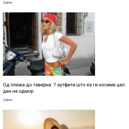
2 дена
Од плажа до таверна: 7 аутфити што ќе ги носиме цел
ден на одмор
2 дена