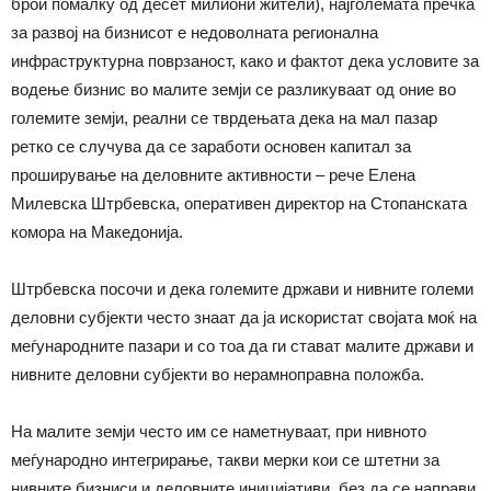
брои помалку од десет милиони жители), најголемата пречка
за развој на бизнисот е недоволната регионална
инфраструктурна поврзаност, како и фактот дека условите за
водење бизнис во малите земји се разликуваат од оние во
големите земји, реални се тврдењата дека на мал пазар
ретко се случува да се заработи основен капитал за
проширување на деловните активности – рече Елена
Милевска Штрбевска, оперативен директор на Стопанската
комора на Македонија.
Штрбевска посочи и дека големите држави и нивните големи
деловни субјекти често знаат да ја искористат својата моќ на
меѓународните пазари и со тоа да ги стават малите држави и
нивните деловни субјекти во нерамноправна положба.
На малите земји често им се наметнуваат, при нивното
меѓународно интегрирање, такви мерки кои се штетни за
нивните бизниси и деловните иницијативи, без да се направи