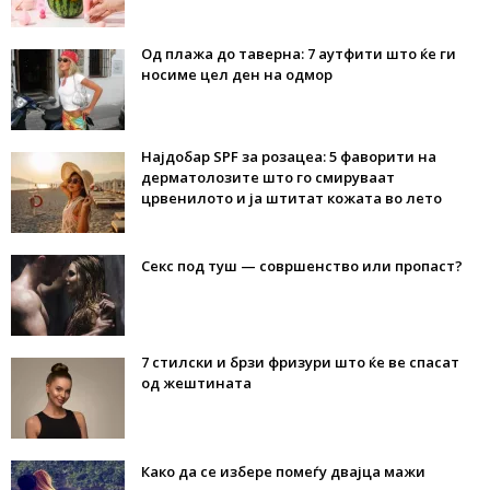
Од плажа до таверна: 7 аутфити што ќе ги
носиме цел ден на одмор
Најдобар SPF за розацеа: 5 фаворити на
дерматолозите што го смируваат
црвенилото и ја штитат кожата во лето
Секс под туш — совршенство или пропаст?
7 стилски и брзи фризури што ќе ве спасат
од жештината
Како да се избере помеѓу двајца мажи