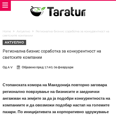
Home
Актуелно
Регионална бизнис соработка за конкурентност на
светските компании
АКТУЕЛНО
Регионална бизнис соработка за конкурентност на
светските компании
Од
A V
Објавено пред
17:40, 06 февруари
Стопанската комора на Македонија повторно заговара
регионално поврзување на бизнисите и заеднички
ангажман на земјите за да ја подобри конкурентноста на
компаниите и да овозможи подобар настап на големите
пазари. По иницијативата за корпоративно здружување