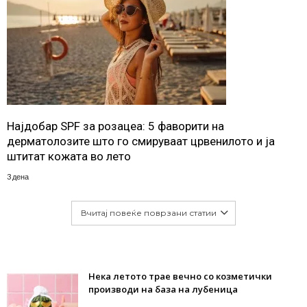
Најдобар SPF за розацеа: 5 фаворити на
дерматолозите што го смируваат црвенилото и ја
штитат кожата во лето
3 дена
Вчитај повеќе поврзани статии
Нека летото трае вечно со козметички
производи на база на лубеница