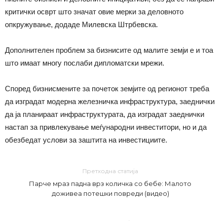
критички осврт што значат овие мерки за деловното
опкружување, додаде Милевска Штрбевска.
Дополнителен проблем за бизнисите од малите земји е и тоа
што имаат многу послаби дипломатски мрежи.
Според бизнисмените за почеток земјите од регионот треба
да изградат модерна железничка инфраструктура, заеднички
да ја планираат инфраструктурата, да изградат заеднички
настап за привлекување меѓународни инвеститори, но и да
обезбедат услови за заштита на инвестициите.
Претходна статија
Парче мраз падна врз количка со бебе: Малото
доживеа потешки повреди (видео)