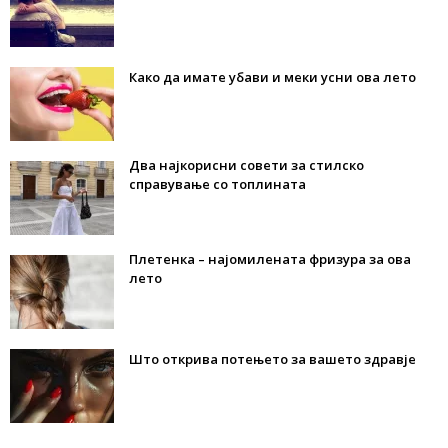
Како да имате убави и меки усни ова лето
Два најкорисни совети за стилско
справување со топлината
Плетенка – најомилената фризура за ова
лето
Што открива потењето за вашето здравје