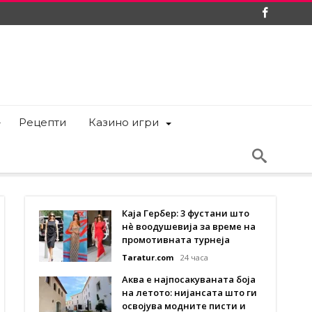
Рецепти
Казино игри
Каја Гербер: 3 фустани што
нè воодушевија за време на
промотивната турнеја
Taratur.com
24 часа
Аква е најпосакуваната боја
на летото: нијансата што ги
освојува модните писти и