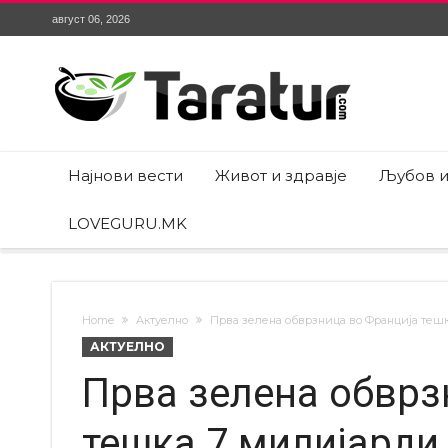
август 06, 2026
Најнови вести
Живот и здравје
Љубов и
LOVEGURU.MK
Home
Актуелно
Прва зелена обврзница во Франција теш
АКТУЕЛНО
Прва зелена обврз
тешка 7 милијарди