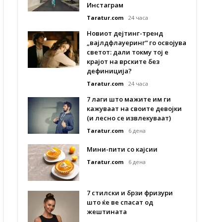
Инстаграм
Taratur.com
24 часа
Новиот дејтинг-тренд
„вајлдфлауеринг“ го освојува
светот: дали токму тој е
крајот на врските без
дефиниција?
Taratur.com
24 часа
7 лаги што мажите им ги
кажуваат на своите девојки
(и лесно се извлекуваат)
Taratur.com
6 дена
Мини-пити со кајсии
Taratur.com
6 дена
7 стилски и брзи фризури
што ќе ве спасат од
жештината