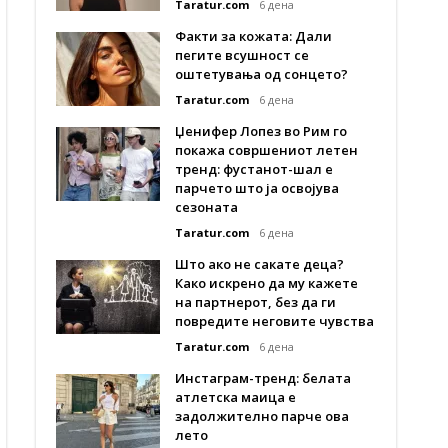
Taratur.com
6 дена
Факти за кожата: Дали
пегите всушност се
оштетувања од сонцето?
Taratur.com
6 дена
Џенифер Лопез во Рим го
покажа совршениот летен
тренд: фустанот-шал е
парчето што ја освојува
сезоната
Taratur.com
6 дена
Што ако не сакате деца?
Како искрено да му кажете
на партнерот, без да ги
повредите неговите чувства
Taratur.com
6 дена
Инстаграм-тренд: белата
атлетска маица е
задолжително парче ова
лето