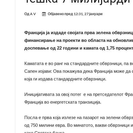
Од
A V
Објавено пред
12:31, 27 јануари
Франција ја издаде својата прва зелена обврзни
финансирање на проекти во областа на обновливи
доспевање од 22 години и камата од 1,75 процент
Каматата е во ранг на стандардните обврзници, па
Сапен изјави: Ова покажува дека Франција може да 
која ги издава стандардните обврзници.
Иницијативата за овој потег е на претседателот Фра
Франција во енергетската транзиција.
Посла е прва која излезе на пазарот на зелени обвр
од 750 милини евра. Во минатото, вакви обврзници
како Светска банка.