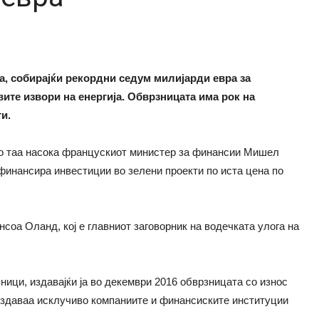
ца, собирајќи рекордни седум милијарди евра за
те извори на енергија. Обврзницата има рок на
и.
 во таа насока францускиот министер за финансии Мишел
финансира инвестиции во зелени проекти по иста цена по
нсоа Оланд, кој е главниот заговорник на водечката улога на
зници, издавајќи ја во декември 2016 обврзницата со износ
 издаваа исклучиво компаниите и финансиските институции