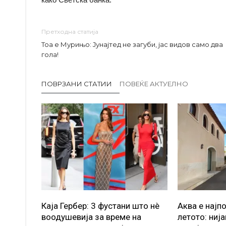
Претходна статија
Тоа е Мурињо: Јунајтед не загуби, јас видов само два
гола!
ПОВРЗАНИ СТАТИИ
ПОВЕЌЕ АКТУЕЛНО
Каја Гербер: 3 фустани што нè
Аква е најп
воодушевија за време на
летото: ниј