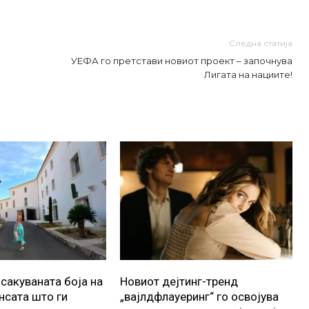
Следна статија
УЕФА го претстави новиот проект – започнува
Лигата на нациите!
осакуваната боја на
Новиот дејтинг-тренд
ансата што ги
„вајлдфлауеринг“ го освојува