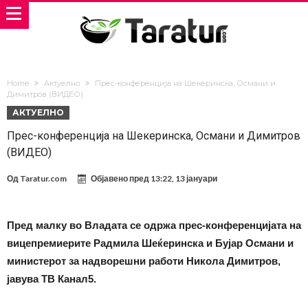
Home
Актуелно
Прес-конференција на Шекеринска, Османи и
Димитров (ВИДЕО)
АКТУЕЛНО
Прес-конференција на Шекеринска, Османи и Димитров
(ВИДЕО)
Од
Taratur.com
Објавено пред
13:22, 13 јануари
Пред малку во Владата се одржа прес-конференцијата на
вицепремиерите Радмила Шеќеринска и Бујар Османи и
министерот за надворешни работи Никола Димитров,
јавува ТВ Канал5.