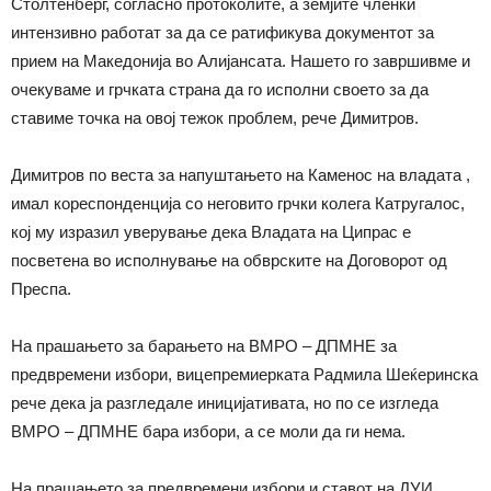
Столтенберг, согласно протоколите, а земјите членки
интензивно работат за да се ратификува документот за
прием на Македонија во Алијансата. Нашето го завршивме и
очекуваме и грчката страна да го исполни своето за да
ставиме точка на овој тежок проблем, рече Димитров.
Димитров по веста за напуштањето на Каменос на владата ,
имал кореспонденција со неговито грчки колега Катругалос,
кој му изразил уверување дека Владата на Ципрас е
посветена во исполнување на обврските на Договорот од
Преспа.
На прашањето за барањето на ВМРО – ДПМНЕ за
предвремени избори, вицепремиерката Радмила Шеќеринска
рече дека ја разгледале иницијативата, но по се изгледа
ВМРО – ДПМНЕ бара избори, а се моли да ги нема.
На прашањето за предвремени избори и ставот на ДУИ ,