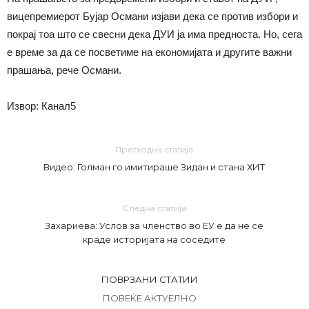
вицепремиерот Бујар Османи изјави дека се против избори и
покрај тоа што се свесни дека ДУИ ја има предноста. Но, сега
е време за да се посветиме на економијата и другите важни
прашања, рече Османи.
Извор: Канал5
Претходна статија
Видео: Голман го имитираше Зидан и стана ХИТ
Следна статија
Захариева: Услов за членство во ЕУ е да не се
краде историјата на соседите
ПОВРЗАНИ СТАТИИ
ПОВЕЌЕ АКТУЕЛНО