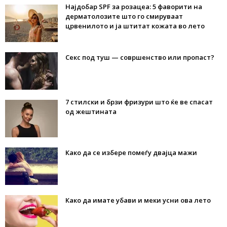
Најдобар SPF за розацеа: 5 фаворити на
дерматолозите што го смируваат
црвенилото и ја штитат кожата во лето
Секс под туш — совршенство или пропаст?
7 стилски и брзи фризури што ќе ве спасат
од жештината
Како да се избере помеѓу двајца мажи
Како да имате убави и меки усни ова лето