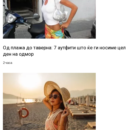
Од плажа до таверна: 7 аутфити што ќе ги носиме цел
ден на одмор
2 часа