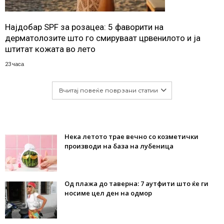
Најдобар SPF за розацеа: 5 фаворити на
дерматолозите што го смируваат црвенилото и ја
штитат кожата во лето
23 часа
Вчитај повеќе поврзани статии
Нека летото трае вечно со козметички
производи на база на лубеница
Од плажа до таверна: 7 аутфити што ќе ги
носиме цел ден на одмор