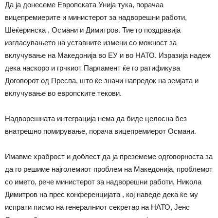
Да ја донесеме Европската Унија тука, порачаа
вицепремиерите и министерот за надворешни работи,
Шеќеринска , Османи и Димитров. Тие го поздравија
изгласувањето на уставните измени со можност за
вклучување на Македонија во ЕУ и во НАТО. Изразија надеж
дека наскоро и грчкиот Парламент ќе го ратификува
Договорот од Преспа, што ќе значи напредок на земјата и
вклучување во европските текови.
Надворешната интеграција нема да биде целосна без
внатрешно помирување, порача вицепремиерот Османи.
Имавме храброст и доблест да ја преземеме одговорноста за
да го решиме најголемиот проблем на Македонија, проблемот
со името, рече министерот за надворешни работи, Никола
Димитров на прес конференцијата , кој наведе дека ќе му
испрати писмо на генералниот секретар на НАТО, Јенс