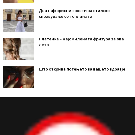
Два најкорисни совети за стилско
справување со топлината
Плетенка – најомилената фризура за ова
лето
Што открива потењето за вашето здравје