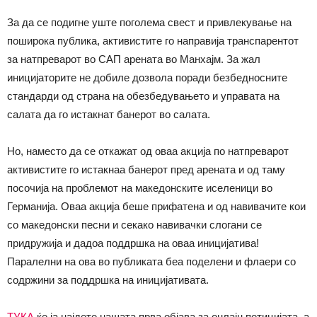
За да се подигне уште поголема свест и привлекување на
поширока публика, активистите го направија транспарентот
за натпреварот во САП арената во Манхајм. За жал
иницијаторите не добиле дозвола поради безбедносните
стандарди од страна на обезбедувањето и управата на
салата да го истакнат банерот во салата.
Но, наместо да се откажат од оваа акција по натпреварот
активистите го истакнаа банерот пред арената и од таму
посочија на проблемот на македонските иселеници во
Германија. Оваа акција беше прифатена и од навивачите кои
со македонски песни и секако навивачки слогани се
придружија и дадоа поддршка на оваа иницијатива!
Паралелни на ова во публиката беа поделени и флаери со
содржини за поддршка на иницијативата.
ТУКА
ќе ја најдете нашата прва објава за онлајн петицијата, а