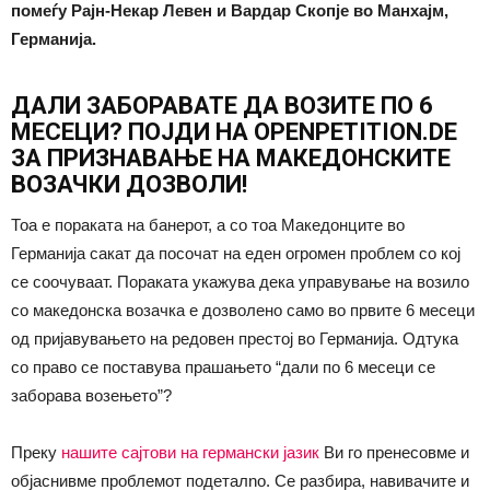
помеѓу Рајн-Некар Левен и Вардар Скопје во Манхајм,
Германија.
ДАЛИ ЗАБОРАВАТЕ ДА ВОЗИТЕ ПО 6
МЕСЕЦИ? ПОЈДИ НА OPENPETITION.DE
ЗА ПРИЗНАВАЊЕ НА МАКЕДОНСКИТЕ
ВОЗАЧКИ ДОЗВОЛИ!
Тоа е пораката на банерот, а со тоа Македонците во
Германија сакат да посочат на еден огромен проблем со кој
се соочуваат. Пораката укажува дека управување на возило
со македонска возачка е дозволено само во првите 6 месеци
од пријавувањето на редовен престој во Германија. Одтука
со право се поставува прашањето “дали по 6 месеци се
заборава возењето”?
Преку
нашите сајтови на германски јазик
Ви го пренесовме и
објаснивме проблемот подеталnо. Се разбира, навивачите и