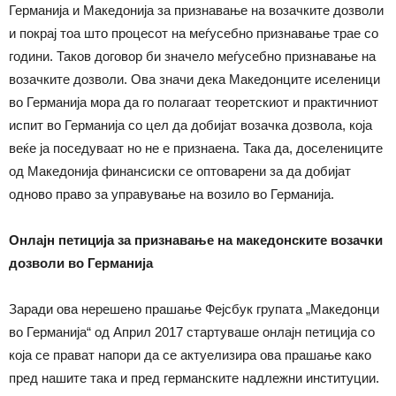
Германија и Македонија за признавање на возачките дозволи
и покрај тоа што процесот на меѓусебно признавање трае со
години. Таков договор би значело меѓусебно признавање на
возачките дозволи. Ова значи дека Македонците иселеници
во Германија мора да го полагаат теоретскиот и практичниот
испит во Германија со цел да добијат возачка дозвола, која
веќе ја поседуваат но не е признаена. Така да, доселениците
од Македонија финансиски се оптоварени за да добијат
одново право за управување на возило во Германија.
Онлајн петиција за признавање на македонските возачки
дозволи во Германија
Заради ова нерешено прашање Фејсбук групата „Македонци
во Германија“ од Април 2017 стартуваше онлајн петиција со
која се прават напори да се актуeлизира ова прашање како
пред нашите така и пред германските надлежни институции.