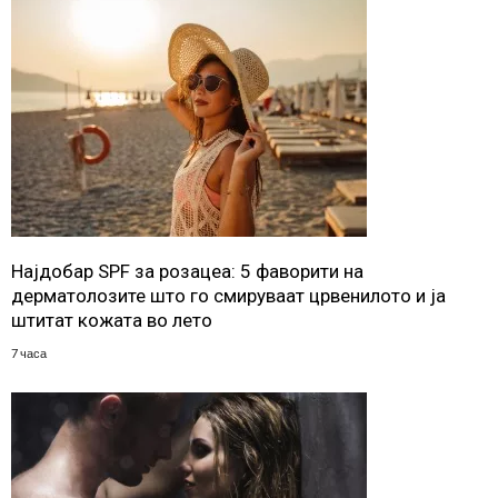
Најдобар SPF за розацеа: 5 фаворити на
дерматолозите што го смируваат црвенилото и ја
штитат кожата во лето
7 часа