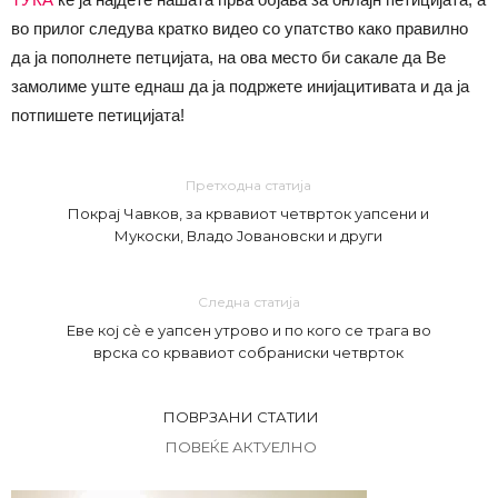
во прилог следува кратко видео со упатство како правилно
да ја пополнете петцијата, на ова место би сакале да Ве
замолиме уште еднаш да ја подржете инијацитивата и да ја
потпишете петицијата!
Претходна статија
Покрај Чавков, за крвавиот четврток уапсени и
Мукоски, Владо Јовановски и други
Следна статија
Еве кој сè е уапсен утрово и по кого се трага во
врска со крвавиот собраниски четврток
ПОВРЗАНИ СТАТИИ
ПОВЕЌЕ АКТУЕЛНО