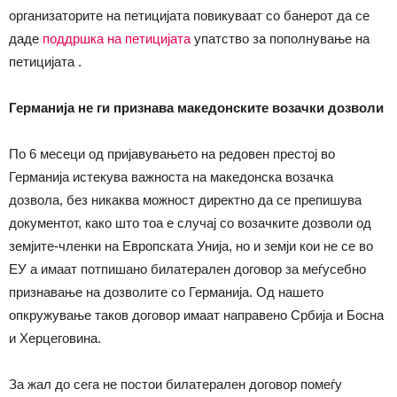
организаторите на петицијата повикуваат со банерот да се
даде
поддршка на петицијата
упатство за пополнување на
петицијата .
Германија не ги признава македонските возачки дозволи
По 6 месеци од пријавувањето на редовен престој во
Германија истекува важноста на македонска возачка
дозвола, без никаква можност директно да се препишува
документот, како што тоа е случај со возачките дозволи од
земјите-членки на Европската Унија, но и земји кои не се во
ЕУ а имаат потпишано билатерален договор за меѓусебно
признавање на дозволите со Германија. Од нашето
опкружување таков договор имаат направено Србија и Босна
и Херцеговина.
За жал до сега не постои билатерален договор помеѓу