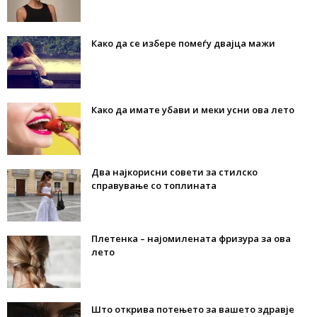
Како да се избере помеѓу двајца мажи
Како да имате убави и меки усни ова лето
Два најкорисни совети за стилско
справување со топлината
Плетенка – најомилената фризура за ова
лето
Што открива потењето за вашето здравје