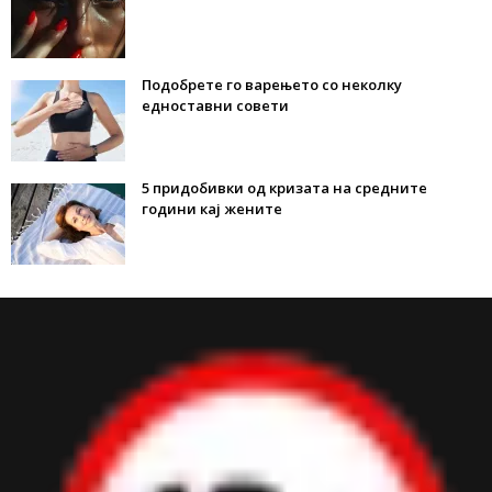
Подобрете го варењето со неколку
едноставни совети
5 придобивки од кризата на средните
години кај жените