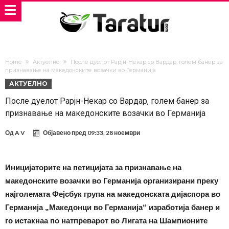
Home
Актуелно
После дуелот Рарјн-Некар со Вардар, голем банер за
признавање на македонските возачки во Германија
АКТУЕЛНО
После дуелот Рарјн-Некар со Вардар, голем банер за
признавање на македонските возачки во Германија
Од
A V
Објавено пред
09:33, 28 ноември
Иницијаторите на петицијата за признавање на
македонските возачки во Германија организирани преку
најголемата Фејсбук група на македонската дијаспора во
Германија „Македонци во Германија“ изработија банер и
го истакнаа по натпреварот во Лигата на Шампионите