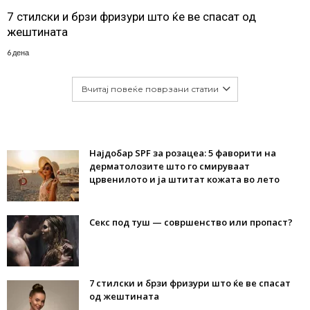
7 стилски и брзи фризури што ќе ве спасат од
жештината
6 дена
Вчитај повеќе поврзани статии
Најдобар SPF за розацеа: 5 фаворити на
дерматолозите што го смируваат
црвенилото и ја штитат кожата во лето
Секс под туш — совршенство или пропаст?
7 стилски и брзи фризури што ќе ве спасат
од жештината