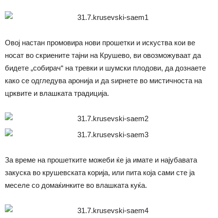
Овој настан промовира нови прошетки и искуства кои ве
носат во скриените тајни на Крушево, ви овозможуваат да
бидете „собирач“ на тревки и шумски плодови, да дознаете
како се одгледува аронија и да ѕирнете во мистичноста на
црквите и влашката традиција.
За време на прошетките можеби ќе ја имате и најубавата
закуска во крушевската корија, или пита која сами сте ја
меселе со домаќинките во влашката куќа.