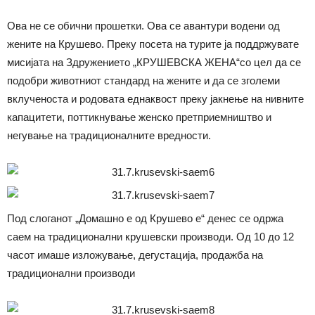
Ова не се обични прошетки. Ова се авантури водени од
жените на Крушево. Преку посета на турите ја поддржувате
мисијата на Здружението „КРУШЕВСКА ЖЕНА“со цел да се
подобри животниот стандард на жените и да се зголеми
вклученоста и родовата еднаквост преку јакнење на нивните
капацитети, поттикнување женско претприемништво и
негување на традиционалните вредности.
Под слоганот „Домашно е од Крушево е“ денес се одржа
саем на традиционални крушевски производи. Од 10 до 12
часот имаше изложување, дегустација, продажба на
традиционални производи