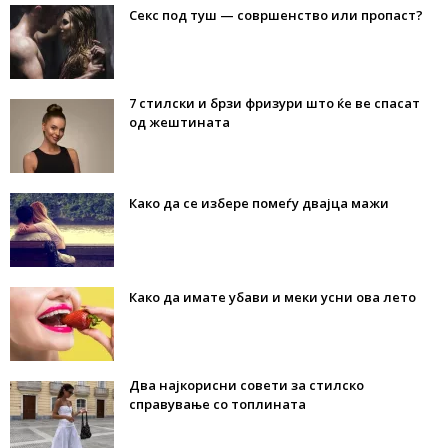
Секс под туш — совршенство или пропаст?
7 стилски и брзи фризури што ќе ве спасат
од жештината
Како да се избере помеѓу двајца мажи
Како да имате убави и меки усни ова лето
Два најкорисни совети за стилско
справување со топлината