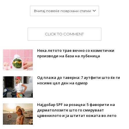
Вчитај повеќе поврзани статии
CLICK TO COMMENT
Нека летото трае вечно со козметички
производи на база на лубеница
Од плажа до таверна: 7 аутфити што ќе ги
носиме цел ден на одмор
Најдобар SPF за розацеа: 5 фаворити на
дерматолозите што го смируваат
црвенилото и ја штитат кожата во лето