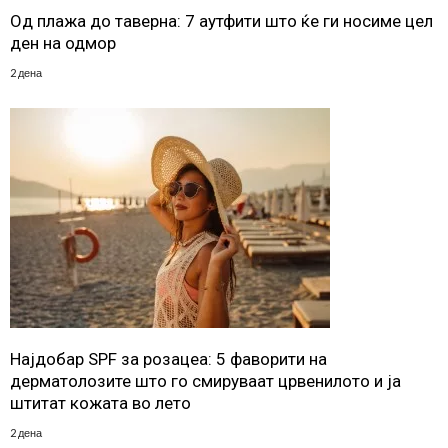
Од плажа до таверна: 7 аутфити што ќе ги носиме цел
ден на одмор
2 дена
Најдобар SPF за розацеа: 5 фаворити на
дерматолозите што го смируваат црвенилото и ја
штитат кожата во лето
2 дена