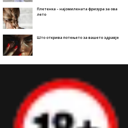
Плетенка – најомилената фризура за ова
лето
Што открива потењето за вашето здравје