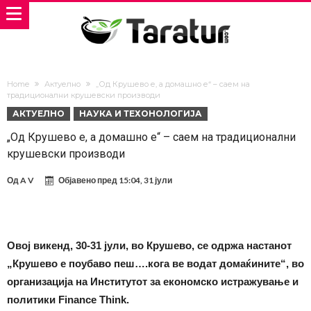
Home
Актуелно
„Од Крушево е, а домашно е“ – саем на
традиционални крушевски производи
АКТУЕЛНО
НАУКА И ТЕХОНОЛОГИЈА
„Од Крушево е, а домашно е“ – саем на традиционални
крушевски производи
Од
A V
Објавено пред
15:04, 31 јули
Овој викенд, 30-31 јули, во Крушево, се одржа настанот
„Крушево е поубаво пеш….кога ве водат домаќините“, во
организација на Институтот за економско истражување и
политики Finance Think.