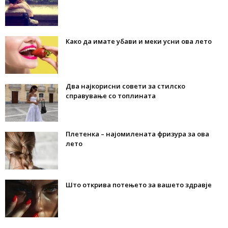
Како да имате убави и меки усни ова лето
Два најкорисни совети за стилско
справување со топлината
Плетенка – најомилената фризура за ова
лето
Што открива потењето за вашето здравје