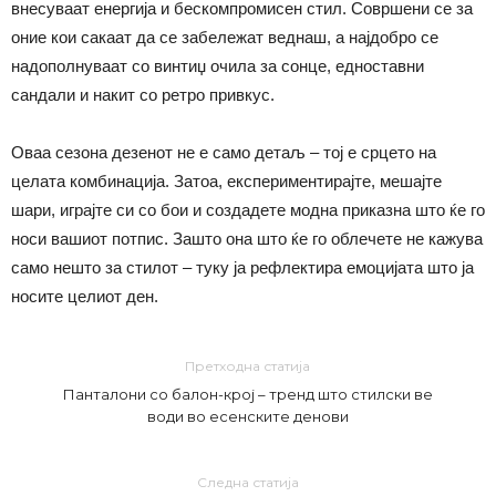
внесуваат енергија и бескомпромисен стил. Совршени се за
оние кои сакаат да се забележат веднаш, а најдобро се
надополнуваат со винтиџ очила за сонце, едноставни
сандали и накит со ретро привкус.
Оваа сезона дезенот не е само детаљ – тој е срцето на
целата комбинација. Затоа, експериментирајте, мешајте
шари, играјте си со бои и создадете модна приказна што ќе го
носи вашиот потпис. Зашто она што ќе го облечете не кажува
само нешто за стилот – туку ја рефлектира емоцијата што ја
носите целиот ден.
Претходна статија
Панталони со балон-крој – тренд што стилски ве
води во есенските денови
Следна статија