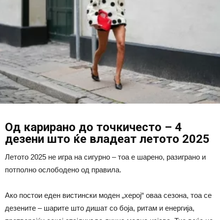
Од карирано до точкичесто – 4
дезени што ќе владеат летото 2025
Летото 2025 не игра на сигурно – тоа е шарено, разиграно и
потполно ослободено од правила.
Ако постои еден вистински моден „херој“ оваа сезона, тоа се
дезените – шарите што дишат со боја, ритам и енергија,