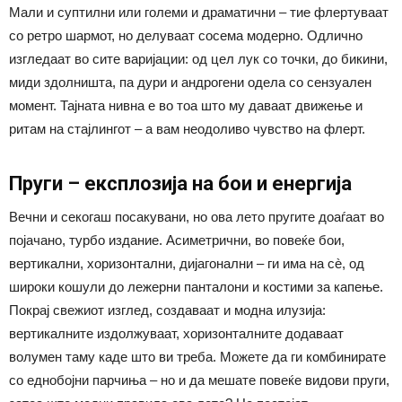
Мали и суптилни или големи и драматични – тие флертуваат
со ретро шармот, но делуваат сосема модерно. Одлично
изгледаат во сите варијации: од цел лук со точки, до бикини,
миди здолништа, па дури и андрогени одела со сензуален
момент. Тајната нивна е во тоа што му даваат движење и
ритам на стајлингот – а вам неодоливо чувство на флерт.
Пруги – експлозија на бои и енергија
Вечни и секогаш посакувани, но ова лето пругите доаѓаат во
појачано, турбо издание. Асиметрични, во повеќе бои,
вертикални, хоризонтални, дијагонални – ги има на сè, од
широки кошули до лежерни панталони и костими за капење.
Покрај свежиот изглед, создаваат и модна илузија:
вертикалните издолжуваат, хоризонталните додаваат
волумен таму каде што ви треба. Можете да ги комбинирате
со еднобојни парчиња – но и да мешате повеќе видови пруги,