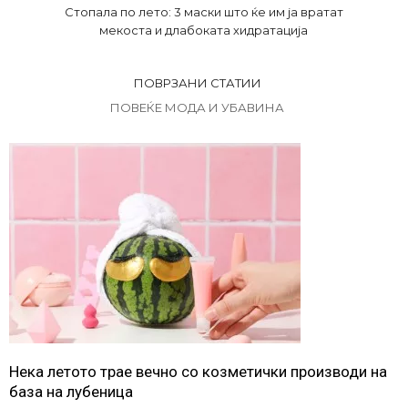
Стопала по лето: 3 маски што ќе им ја вратат
мекоста и длабоката хидратација
ПОВРЗАНИ СТАТИИ
ПОВЕЌЕ МОДА И УБАВИНА
Нека летото трае вечно со козметички производи на
база на лубеница