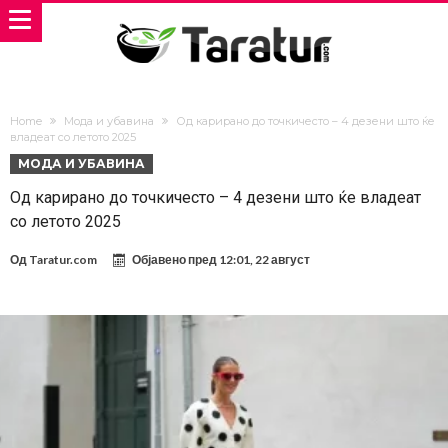
Home
Мода и убавина
Од карирано до точкичесто – 4 дезени што ќе
владеат со летото 2025
МОДА И УБАВИНА
Од карирано до точкичесто – 4 дезени што ќе владеат
со летото 2025
Од
Taratur.com
Објавено пред
12:01, 22 август