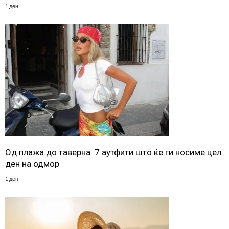
1 ден
Од плажа до таверна: 7 аутфити што ќе ги носиме цел
ден на одмор
1 ден