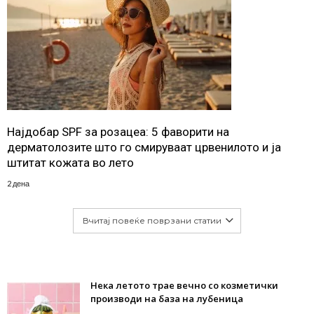
Најдобар SPF за розацеа: 5 фаворити на
дерматолозите што го смируваат црвенилото и ја
штитат кожата во лето
2 дена
Вчитај повеќе поврзани статии
Нека летото трае вечно со козметички
производи на база на лубеница