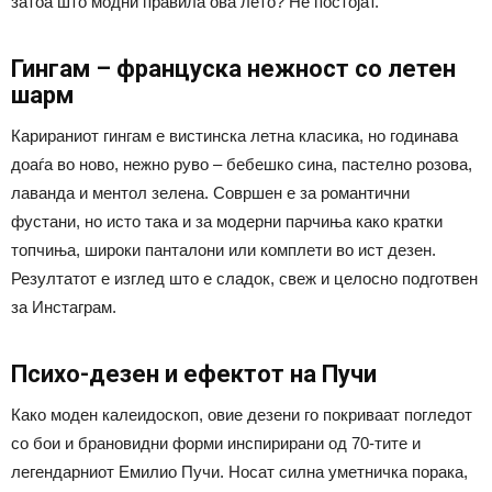
затоа што модни правила ова лето? Не постојат.
Гингам – француска нежност со летен
шарм
Карираниот гингам е вистинска летна класика, но годинава
доаѓа во ново, нежно руво – бебешко сина, пастелно розова,
лаванда и ментол зелена. Совршен е за романтични
фустани, но исто така и за модерни парчиња како кратки
топчиња, широки панталони или комплети во ист дезен.
Резултатот е изглед што е сладок, свеж и целосно подготвен
за Инстаграм.
Психо-дезен и ефектот на Пучи
Како моден калеидоскоп, овие дезени го покриваат погледот
со бои и брановидни форми инспирирани од 70-тите и
легендарниот Емилио Пучи. Носат силна уметничка порака,