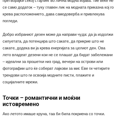
претворајќи секој стајлинг во лична модна изјава. Тие веќе не
се само додаток – туку главен лик на модната приказна кој го
крева расположението, дава самодоверба и привлекува
погледи.
Добро избраниот дезен може да направи чуда: да ја издолжи
силуетата, да потенцира што сакате, да прикрие што не
сакате, додека ви ја крева енергијата за целиот ден. Ова
лето владеат дезени кои не се плашат да бидат забележани
– идеални за прошетки низ град, вечери на острови или
фотографии што ќе соберат лајкови за миг. Еве ги четирите
трендови што ги освоија модните писти, плажите и
социјалните мрежи.
Точки – романтични и моќни
истовремено
Ако летото имаше круна, таа би била покриена со точки.