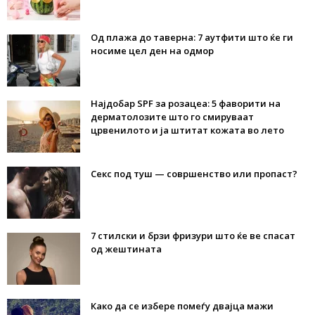
Од плажа до таверна: 7 аутфити што ќе ги
носиме цел ден на одмор
Најдобар SPF за розацеа: 5 фаворити на
дерматолозите што го смируваат
црвенилото и ја штитат кожата во лето
Секс под туш — совршенство или пропаст?
7 стилски и брзи фризури што ќе ве спасат
од жештината
Како да се избере помеѓу двајца мажи