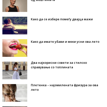
Како да се избере помеѓу двајца мажи
Како да имате убави и меки усни ова лето
Два најкорисни совети за стилско
справување со топлината
Плетенка – најомилената фризура за ова
лето