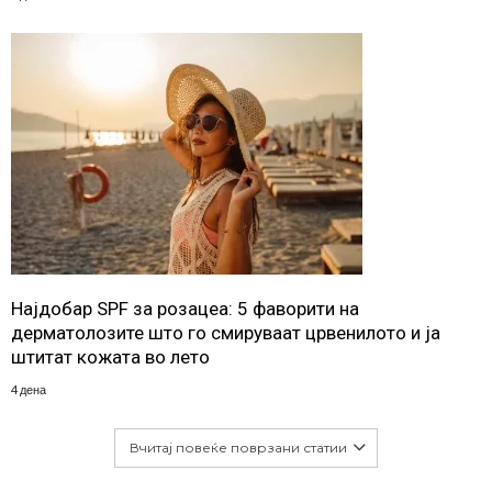
Најдобар SPF за розацеа: 5 фаворити на
дерматолозите што го смируваат црвенилото и ја
штитат кожата во лето
4 дена
Вчитај повеќе поврзани статии