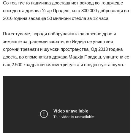
Со тоа тие го надминаа досегашниот рекорд кој го држеше
соседната држава Утар Прадеш, кога 800.000 доброволци во
2016 година засадија 50 милиони стебла за 12 часа.
Потсетуваме, поради побарувачката за огревно дрво и
земјиште за градежни зафати, во Индија се уништени
огромни тревнати и шумски пространства. Од 2013 година
досега, во споменатата држава Мадхја Прадеш, уништени се
над 2.500 квадратни километри густа и средно густа шума.