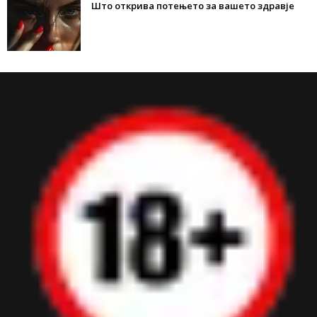
Што открива потењето за вашето здравје