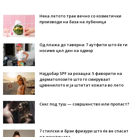
Нека летото трае вечно со козметички
производи на база на лубеница
Од плажа до таверна: 7 аутфити што ќе ги
носиме цел ден на одмор
Најдобар SPF за розацеа: 5 фаворити на
дерматолозите што го смируваат
црвенилото и ја штитат кожата во лето
Секс под туш — совршенство или пропаст?
7 стилски и брзи фризури што ќе ве спасат
од жештината