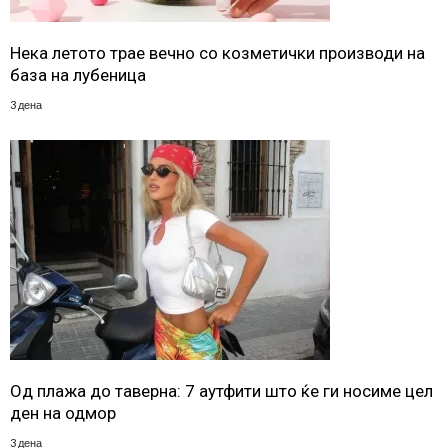
Нека летото трае вечно со козметички производи на
база на лубеница
3 дена
Од плажа до таверна: 7 аутфити што ќе ги носиме цел
ден на одмор
3 дена