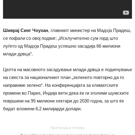
Шиврај Синг Чоухан
, главниот министер на Мадхја Прадеш,
се пофали со овој подвиг: „Исклучително сум горд што
луѓето од Мадхја Прадеш успешно засадија 66 милиони
млади дрвца“.
Целта на масовното засадување млади дрвца е подигнување
на свеста за националниот план „зеленото повторно да го
направиме зелено“. На конференцијата за климатските
промени во Париз, Индија вети дека ќе ги зголеми шумските
површини на 95 милиони хектари до 2030 годна, за што ќе
бидат вложени 6,2 милијарди долари.
Претходна статија